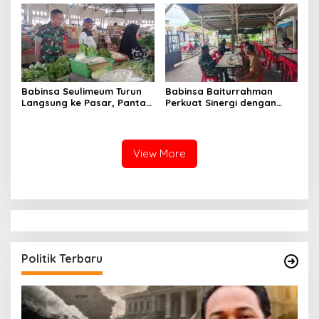
Satuan
Jadi Kunci Sukses
Babinsa Seulimeum Turun
Babinsa Baiturrahman
Langsung ke Pasar, Pantau
Perkuat Sinergi dengan
Harga Sembako dan
Dinas Kesehatan, Dorong
Pastikan Stabilitas Pangan
Pencegahan Penyakit dan
Peningkatan Kualitas SDM
View More
Politik Terbaru