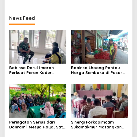
Pastikan Stabilitas Pangan
Pencegahan Penyakit dan
Peningkatan Kualitas SDM
News Feed
Babinsa Darul Imarah
Babinsa Lhoong Pantau
Perkuat Peran Kader
Harga Sembako di Pasar
Posyandu dalam
Tradisional Lamjuhang, Ini
Mendukung Program Gizi
Perkembangannya
Anak
Peringatan Serius dari
Sinergi Forkopimcam
Danramil Mesjid Raya, Satu
Sukamakmur Matangkan
Kesalahan Bisa Rugikan
Persiapan HUT RI ke-81,
Diri, Keluarga, hingga
Semangat Kebersamaan