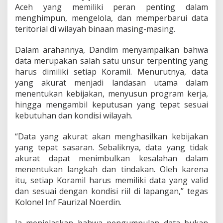
Aceh yang memiliki peran penting dalam
D
i
menghimpun, mengelola, dan memperbarui data
m
teritorial di wilayah binaan masing-masing.
i
l
Dalam arahannya, Dandim menyampaikan bahwa
i
data merupakan salah satu unsur terpenting yang
k
i
harus dimiliki setiap Koramil. Menurutnya, data
S
yang akurat menjadi landasan utama dalam
e
menentukan kebijakan, menyusun program kerja,
t
hingga mengambil keputusan yang tepat sesuai
i
kebutuhan dan kondisi wilayah.
a
p
K
“Data yang akurat akan menghasilkan kebijakan
o
yang tepat sasaran. Sebaliknya, data yang tidak
r
akurat dapat menimbulkan kesalahan dalam
a
menentukan langkah dan tindakan. Oleh karena
m
i
itu, setiap Koramil harus memiliki data yang valid
l
dan sesuai dengan kondisi riil di lapangan,” tegas
Kolonel Inf Faurizal Noerdin.
Ia menjelaskan bahwa pengumpulan data bukan