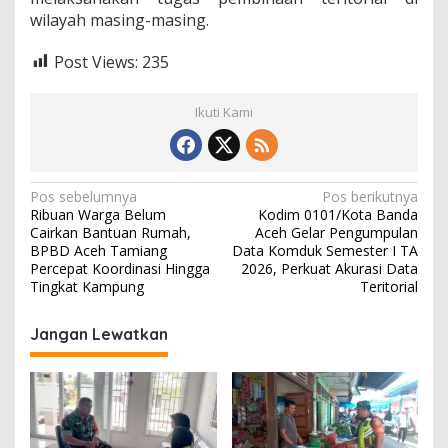
wilayah masing-masing.
Post Views:
235
Ikuti Kami
N
Pos sebelumnya
Pos berikutnya
Ribuan Warga Belum
Kodim 0101/Kota Banda
a
Cairkan Bantuan Rumah,
Aceh Gelar Pengumpulan
v
BPBD Aceh Tamiang
Data Komduk Semester I TA
Percepat Koordinasi Hingga
2026, Perkuat Akurasi Data
i
Tingkat Kampung
Teritorial
g
Jangan Lewatkan
a
s
i
p