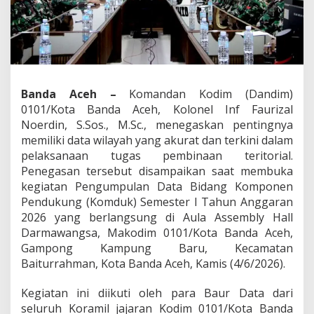
a
n
S
a
t
u
H
Banda Aceh –
Komandan Kodim (Dandim)
a
0101/Kota Banda Aceh, Kolonel Inf Faurizal
l
P
Noerdin, S.Sos., M.Sc., menegaskan pentingnya
e
memiliki data wilayah yang akurat dan terkini dalam
n
pelaksanaan tugas pembinaan teritorial.
t
Penegasan tersebut disampaikan saat membuka
i
kegiatan Pengumpulan Data Bidang Komponen
n
g
Pendukung (Komduk) Semester I Tahun Anggaran
y
2026 yang berlangsung di Aula Assembly Hall
a
Darmawangsa, Makodim 0101/Kota Banda Aceh,
n
Gampong Kampung Baru, Kecamatan
g
H
Baiturrahman, Kota Banda Aceh, Kamis (4/6/2026).
a
r
Kegiatan ini diikuti oleh para Baur Data dari
u
seluruh Koramil jajaran Kodim 0101/Kota Banda
s