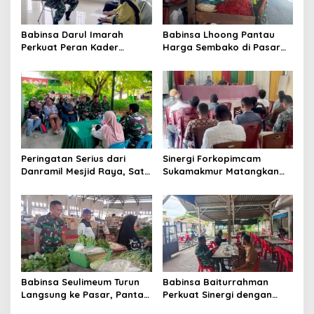
o
s
Babinsa Darul Imarah
Babinsa Lhoong Pantau
Perkuat Peran Kader
Harga Sembako di Pasar
Posyandu dalam
Tradisional Lamjuhang, Ini
Mendukung Program Gizi
Perkembangannya
Anak
Peringatan Serius dari
Sinergi Forkopimcam
Danramil Mesjid Raya, Satu
Sukamakmur Matangkan
Kesalahan Bisa Rugikan
Persiapan HUT RI ke-81,
Diri, Keluarga, hingga
Semangat Kebersamaan
Satuan
Jadi Kunci Sukses
Babinsa Seulimeum Turun
Babinsa Baiturrahman
Langsung ke Pasar, Pantau
Perkuat Sinergi dengan
Harga Sembako dan
Dinas Kesehatan, Dorong