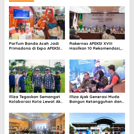
Parfum Banda Aceh Jadi
Rakernas APEKSI XVIII
Primadona di Expo APEKSI
Hasilkan 10 Rekomendasi,
Medan
Perkuat Komitmen
Membangun Kota Tangguh
Illiza Tegaskan Semangat
Illiza Ajak Generasi Muda
Kolaborasi Kota Lewat Aksi
Bangun Ketangguhan dan
Tanam Pohon di Rakernas
Kepedulian Hadapi
APEKSI
Bencana