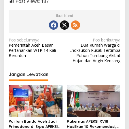
Post Views:
187
Ikuti Kami
N
Pos sebelumnya
Pos berikutnya
Pemerintah Aceh Besar
Dua Rumah Warga di
a
Pertahankan WTP 14 Kali
Lhoksukon Rusak Tertimpa
v
Beruntun
Pohon Tumbang Akibat
Hujan dan Angin Kencang
i
g
Jangan Lewatkan
a
s
i
p
o
s
Parfum Banda Aceh Jadi
Rakernas APEKSI XVIII
Primadona di Expo APEKSI
Hasilkan 10 Rekomendasi,