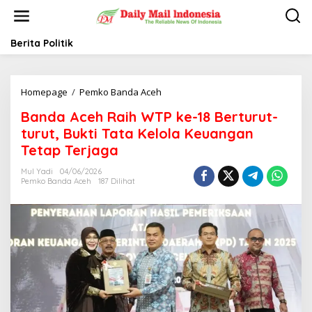
L
e
w
a
Berita Politik
t
i
k
Homepage
/
Pemko Banda Aceh
B
e
a
k
Banda Aceh Raih WTP ke-18 Berturut-
n
o
d
n
turut, Bukti Tata Kelola Keuangan
a
t
Tetap Terjaga
A
e
c
n
Mul Yadi
04/06/2026
e
Pemko Banda Aceh
187 Dilihat
h
R
a
i
h
W
T
P
k
e