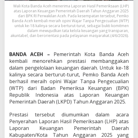
-
Wali Kota Banda Aceh menerima Laporan Hasil Pemeriksaan (LHP)
1
atas Laporan Keuangan Pemerintah Daerah Tahun Anggaran 2025
8
dari BPK RI Perwakilan Aceh. Pada kesempatan tersebut, Pemko
B
Banda Aceh kembali meraih opini Wajar Tanpa Pengecualian (WTP)
e
untuk ke-18 kalinya secara berturut-turut, sebagai bukti komitmen
r
dalam mewujudkan tata kelola keuangan yang transparan,
akuntabel, dan berorientasi pada pelayanan masyarakat.(4/6/2026).
t
u
r
u
BANDA ACEH –
Pemerintah Kota Banda Aceh
t
kembali menorehkan prestasi membanggakan
-
dalam pengelolaan keuangan daerah. Untuk ke-18
t
kalinya secara berturut-turut, Pemko Banda Aceh
u
r
berhasil meraih opini Wajar Tanpa Pengecualian
u
(WTP) dari Badan Pemeriksa Keuangan (BPK)
t
Republik Indonesia atas Laporan Keuangan
,
Pemerintah Daerah (LKPD) Tahun Anggaran 2025.
B
u
k
Prestasi tersebut diumumkan dalam acara
t
Penyerahan Laporan Hasil Pemeriksaan (LHP) atas
i
Laporan Keuangan Pemerintah Daerah
T
Kabupaten/Kota Tahun Anggaran 2025 yang
a