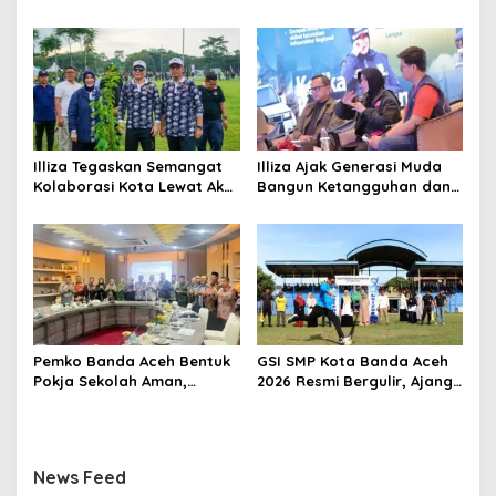
Medan
Perkuat Komitmen
Membangun Kota Tangguh
Illiza Tegaskan Semangat
Illiza Ajak Generasi Muda
Kolaborasi Kota Lewat Aksi
Bangun Ketangguhan dan
Tanam Pohon di Rakernas
Kepedulian Hadapi
APEKSI
Bencana
Pemko Banda Aceh Bentuk
GSI SMP Kota Banda Aceh
Pokja Sekolah Aman,
2026 Resmi Bergulir, Ajang
Perkuat Pencegahan
Cetak Pesepak Bola Muda
Perundungan
Berprestasi
News Feed