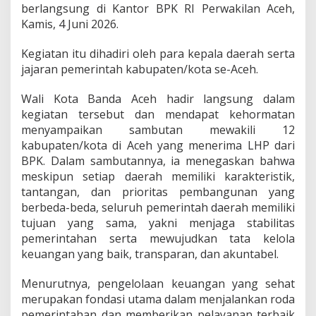
berlangsung di Kantor BPK RI Perwakilan Aceh,
t
a
Kamis, 4 Juni 2026.
K
e
Kegiatan itu dihadiri oleh para kepala daerah serta
l
jajaran pemerintah kabupaten/kota se-Aceh.
o
l
a
Wali Kota Banda Aceh hadir langsung dalam
K
kegiatan tersebut dan mendapat kehormatan
e
menyampaikan sambutan mewakili 12
u
kabupaten/kota di Aceh yang menerima LHP dari
a
BPK. Dalam sambutannya, ia menegaskan bahwa
n
g
meskipun setiap daerah memiliki karakteristik,
a
tantangan, dan prioritas pembangunan yang
n
berbeda-beda, seluruh pemerintah daerah memiliki
T
tujuan yang sama, yakni menjaga stabilitas
e
t
pemerintahan serta mewujudkan tata kelola
a
keuangan yang baik, transparan, dan akuntabel.
p
T
Menurutnya, pengelolaan keuangan yang sehat
e
merupakan fondasi utama dalam menjalankan roda
r
j
pemerintahan dan memberikan pelayanan terbaik