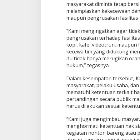
masyarakat diminta tetap bersi
melampiaskan kekecewaan den
maupun pengrusakan fasilitas
“Kami mengingatkan agar tida
pengrusakan terhadap fasilit
kopi, kafe, videotron, maupun 
kecewa tim yang didukung meng
itu tidak hanya merugikan orang
hukum,” tegasnya.
Dalam kesempatan tersebut, K
masyarakat, pelaku usaha, da
mematuhi ketentuan terkait ha
pertandingan secara publik m
harus dilakukan sesuai ketentu
“Kami juga mengimbau masyara
menghormati ketentuan hak sia
kegiatan nonton bareng atau p
aturan. Jangan sampai antusia