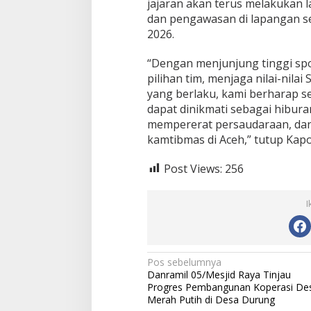
jajaran akan terus melakukan l
dan pengawasan di lapangan s
2026.
“Dengan menjunjung tinggi sp
pilihan tim, menjaga nilai-nila
yang berlaku, kami berharap s
dapat dinikmati sebagai hibu
mempererat persaudaraan, dan
kamtibmas di Aceh,” tutup Kapo
Post Views:
256
I
N
Pos sebelumnya
Danramil 05/Mesjid Raya Tinjau
a
Progres Pembangunan Koperasi De
v
Merah Putih di Desa Durung