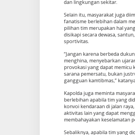
a
dan lingkungan sekitar.
D
u
Selain itu, masyarakat juga di
n
fanatisme berlebihan dalam me
i
pilihan tim merupakan hal yan
a
2
disikapi secara dewasa, santun, 
0
sportivitas.
2
6
“Jangan karena berbeda dukun
menghina, menyebarkan ujaran
provokasi yang dapat memicu k
sarana pemersatu, bukan jus
gangguan kamtibmas,” katanya
Kapolda juga meminta masyarak
berlebihan apabila tim yang d
konvoi kendaraan di jalan ray
aktivitas lain yang dapat men
membahayakan keselamatan pe
Sebaliknya, apabila tim yang 