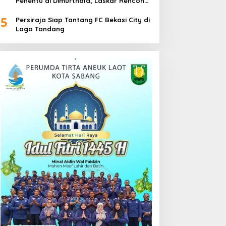
Penentu di Dimurthala, Laskar Rencong
Bidik Tiga Poin
5
Persiraja Siap Tantang FC Bekasi City di
Laga Tandang