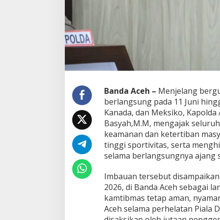
m
t
i
b
m
a
s
,
J
u
Banda Aceh –
Menjelang bergul
n
berlangsung pada 11 Juni hingga
j
Kanada, dan Meksiko, Kapolda Ac
u
Basyah,M.M, mengajak seluruh
n
g
keamanan dan ketertiban masy
S
tinggi sportivitas, serta mengh
p
selama berlangsungnya ajang se
o
r
Imbauan tersebut disampaikan 
t
i
2026, di Banda Aceh sebagai la
v
kamtibmas tetap aman, nyaman,
i
Aceh selama perhelatan Piala 
t
disaksikan oleh jutaan penggem
a