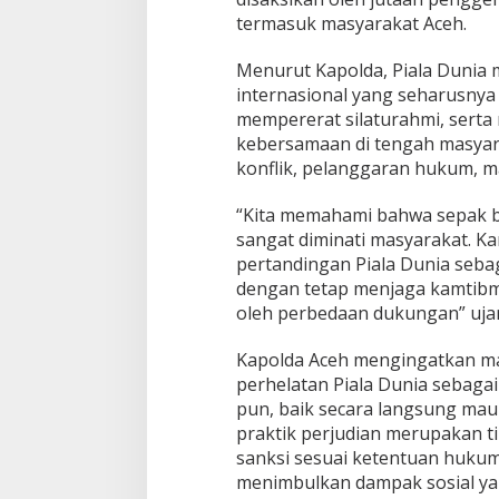
s
termasuk masyarakat Aceh.
,
d
Menurut Kapolda, Piala Dunia
a
internasional yang seharusnya
n
mempererat silaturahmi, sert
H
i
kebersamaan di tengah masyara
n
konflik, pelanggaran hukum,
d
a
“Kita memahami bahwa sepak 
r
sangat diminati masyarakat. Kar
i
J
pertandingan Piala Dunia sebag
u
dengan tetap menjaga kamtibm
d
oleh perbedaan dukungan” ujar 
i
s
Kapolda Aceh mengingatkan ma
a
a
perhelatan Piala Dunia sebaga
t
pun, baik secara langsung maup
P
praktik perjudian merupakan t
i
sanksi sesuai ketentuan hukum
a
menimbulkan dampak sosial yang
l