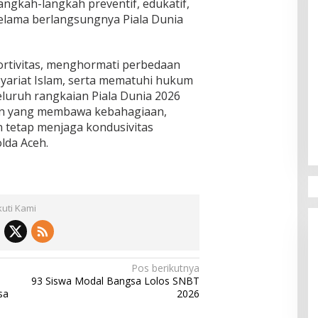
angkah-langkah preventif, edukatif,
elama berlangsungnya Piala Dunia
ortivitas, menghormati perbedaan
i Syariat Islam, serta mematuhi hukum
eluruh rangkaian Piala Dunia 2026
ran yang membawa kebahagiaan,
 tetap menjaga kondusivitas
lda Aceh.
kuti Kami
Pos berikutnya
93 Siswa Modal Bangsa Lolos SNBT
sa
2026