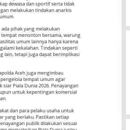
kap dewasa dan sportif serta tidak
gan melakukan tindakan anarkis
 umum.
k ada pihak yang melakukan
as tempat menonton bersama, warung
fasilitas umum lainnya hanya karena
alami kekalahan. Tindakan seperti
 lain, tetapi juga dapat berimplikasi
apolda Aceh juga mengimbau
n pengelola tempat umum agar
k siar Piala Dunia 2026. Penayangan
aupun untuk kepentingan komersial
an.
kat dan para pelaku usaha untuk
r yang berlaku. Pastikan setiap
enayangan publik dilakukan sesuai
sme menyaksikan Piala Dunia justru