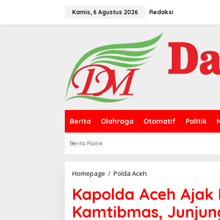
L
e
Kamis, 6 Agustus 2026
Redaksi
w
a
t
i
k
e
k
o
n
t
e
n
Berita
Olahraga
Otomatif
Politik
Berita Politik
Homepage
/
Polda Aceh
K
a
Kapolda Aceh Ajak
p
o
Kamtibmas, Junjung
l
d