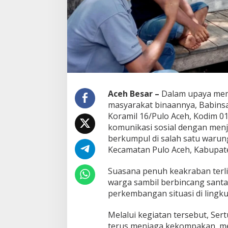
a
r
u
n
g
K
o
p
i
,
Aceh Besar –
Dalam upaya me
P
masyarakat binaannya, Babins
e
Koramil 16/Pulo Aceh, Kodim 
r
komunikasi sosial dengan men
e
r
berkumpul di salah satu waru
a
Kecamatan Pulo Aceh, Kabupate
t
S
Suasana penuh keakraban terl
i
warga sambil berbincang santa
l
a
perkembangan situasi di lingk
t
u
Melalui kegiatan tersebut, Se
r
terus menjaga kekompakan, me
a