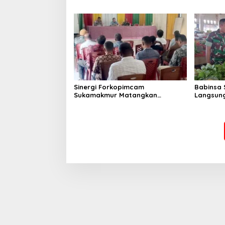
Mendukung Program Gizi Anak
Lamjuhan
Perkemb
Sinergi Forkopimcam
Babinsa 
Sukamakmur Matangkan
Langsung
Persiapan HUT RI ke-81,
Harga S
Semangat Kebersamaan Jadi
Stabilit
Kunci Sukses