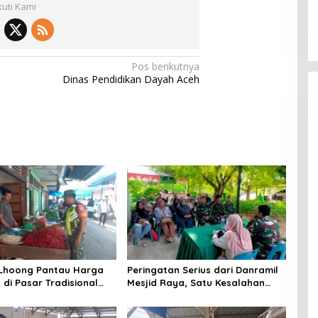
kuti Kami
Pos berikutnya
Dinas Pendidikan Dayah Aceh
 Lhoong Pantau Harga
Peringatan Serius dari Danramil
di Pasar Tradisional
Mesjid Raya, Satu Kesalahan
g, Ini
Bisa Rugikan Diri, Keluarga,
angannya
hingga Satuan