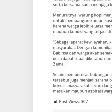
serta bersama-sama menjaga k
h
m
i
Menurutnya, warung kopi menja
d
untuk membangun komunikasi 
a
karena warga lebih leluasa me
n
maupun kondisi yang terjadi di 
J
a
g
“Sebagai aparat kewilayahan, k
a
masyarakat. Dengan komunikas
K
Babinsa dan warga akan semaki
e
desa dapat cepat diketahui dan
k
o
Zainal.
m
p
Selain mempererat hubungan so
a
tersebut juga menjadi sarana 
k
kondisi masyarakat secara lan
a
n
masukan maupun aspirasi warg
D
e
Post Views:
307
s
a