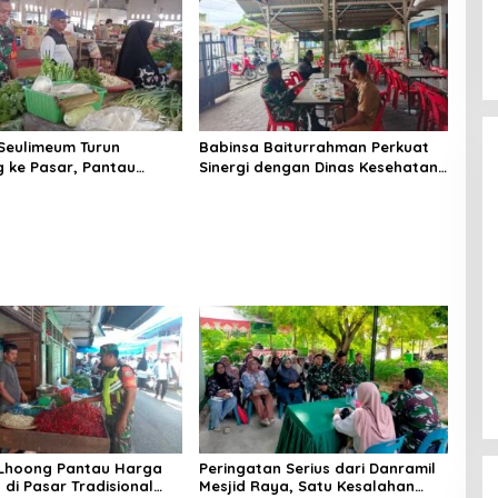
Seulimeum Turun
Babinsa Baiturrahman Perkuat
 ke Pasar, Pantau
Sinergi dengan Dinas Kesehatan,
embako dan Pastikan
Dorong Pencegahan Penyakit
as Pangan
dan Peningkatan Kualitas SDM
 Lhoong Pantau Harga
Peringatan Serius dari Danramil
di Pasar Tradisional
Mesjid Raya, Satu Kesalahan