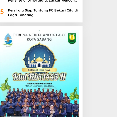
Penentu di Dimurthala, Laskar Rencong
Bidik Tiga Poin
5
Persiraja Siap Tantang FC Bekasi City di
Laga Tandang