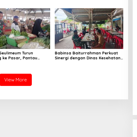
g, Ini
Bisa Rugikan Diri, Keluarga,
angannya
hingga Satuan
Seulimeum Turun
Babinsa Baiturrahman Perkuat
 ke Pasar, Pantau
Sinergi dengan Dinas Kesehatan,
embako dan Pastikan
Dorong Pencegahan Penyakit
as Pangan
dan Peningkatan Kualitas SDM
View More