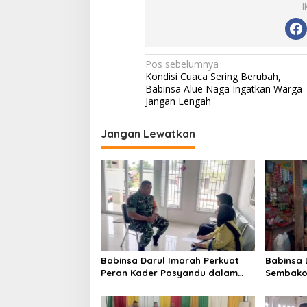
I
N
Pos sebelumnya
Kondisi Cuaca Sering Berubah,
a
Babinsa Alue Naga Ingatkan Warga
v
Jangan Lengah
i
Jangan Lewatkan
g
a
s
i
p
o
s
Babinsa Darul Imarah Perkuat
Babinsa
Peran Kader Posyandu dalam
Sembako 
Mendukung Program Gizi Anak
Lamjuhan
Perkemb