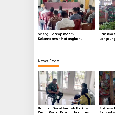
Sinergi Forkopimcam
Babinsa 
Sukamakmur Matangkan
Langsung
Persiapan HUT RI ke-81,
Harga S
Semangat Kebersamaan Jadi
Stabilit
Kunci Sukses
News Feed
Babinsa Darul Imarah Perkuat
Babinsa
Peran Kader Posyandu dalam
Sembako 