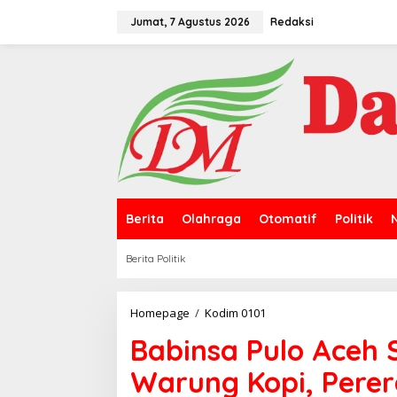
L
e
Jumat, 7 Agustus 2026
Redaksi
w
a
t
i
k
e
k
o
n
t
e
n
Berita
Olahraga
Otomatif
Politik
Berita Politik
Homepage
/
Kodim 0101
B
a
Babinsa Pulo Aceh
b
i
Warung Kopi, Perer
n
s