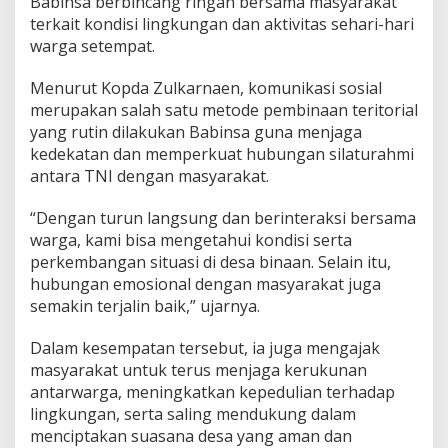
Babinsa berbincang ringan bersama masyarakat
a
terkait kondisi lingkungan dan aktivitas sehari-hari
A
warga setempat.
k
r
a
Menurut Kopda Zulkarnaen, komunikasi sosial
b
merupakan salah satu metode pembinaan teritorial
P
yang rutin dilakukan Babinsa guna menjaga
e
kedekatan dan memperkuat hubungan silaturahmi
n
u
antara TNI dengan masyarakat.
h
K
“Dengan turun langsung dan berinteraksi bersama
e
warga, kami bisa mengetahui kondisi serta
k
perkembangan situasi di desa binaan. Selain itu,
e
l
hubungan emosional dengan masyarakat juga
u
semakin terjalin baik,” ujarnya.
a
r
Dalam kesempatan tersebut, ia juga mengajak
g
masyarakat untuk terus menjaga kerukunan
a
a
antarwarga, meningkatkan kepedulian terhadap
n
lingkungan, serta saling mendukung dalam
menciptakan suasana desa yang aman dan