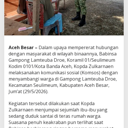
-
I
b
u
d
i
L
a
m
Aceh Besar –
Dalam upaya mempererat hubungan
t
dengan masyarakat di wilayah binaannya, Babinsa
e
u
Gampong Lamteuba Droe, Koramil 01/Seulimeum
b
Kodim 0101/Kota Banda Aceh, Kopda Zulkarnaen
a
melaksanakan komunikasi sosial (Komsos) dengan
D
menyambangi warga di Gampong Lamteuba Droe,
r
Kecamatan Seulimeum, Kabupaten Aceh Besar,
o
e
Jum’at (29/5/2026).
,
S
Kegiatan tersebut dilakukan saat Kopda
u
Zulkarnaen menjumpai sejumlah ibu-ibu yang
a
sedang duduk santai di teras rumah warga.
s
a
Suasana penuh keakraban pun terlihat saat
n