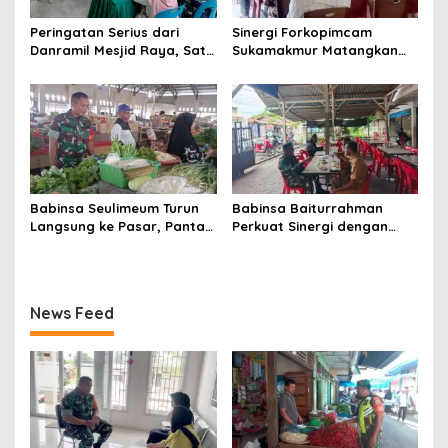
Peringatan Serius dari
Sinergi Forkopimcam
Danramil Mesjid Raya, Satu
Sukamakmur Matangkan
Kesalahan Bisa Rugikan
Persiapan HUT RI ke-81,
Diri, Keluarga, hingga
Semangat Kebersamaan
Satuan
Jadi Kunci Sukses
Babinsa Seulimeum Turun
Babinsa Baiturrahman
Langsung ke Pasar, Pantau
Perkuat Sinergi dengan
Harga Sembako dan
Dinas Kesehatan, Dorong
Pastikan Stabilitas Pangan
Pencegahan Penyakit dan
Peningkatan Kualitas SDM
News Feed