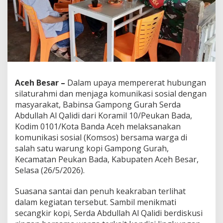
k
a
s
”
D
a
d
a
k
Aceh Besar –
Dalam upaya mempererat hubungan
a
silaturahmi dan menjaga komunikasi sosial dengan
n
B
masyarakat, Babinsa Gampong Gurah Serda
a
Abdullah Al Qalidi dari Koramil 10/Peukan Bada,
b
Kodim 0101/Kota Banda Aceh melaksanakan
i
komunikasi sosial (Komsos) bersama warga di
n
salah satu warung kopi Gampong Gurah,
s
a
Kecamatan Peukan Bada, Kabupaten Aceh Besar,
d
Selasa (26/5/2026).
a
n
Suasana santai dan penuh keakraban terlihat
W
dalam kegiatan tersebut. Sambil menikmati
a
r
secangkir kopi, Serda Abdullah Al Qalidi berdiskusi
g