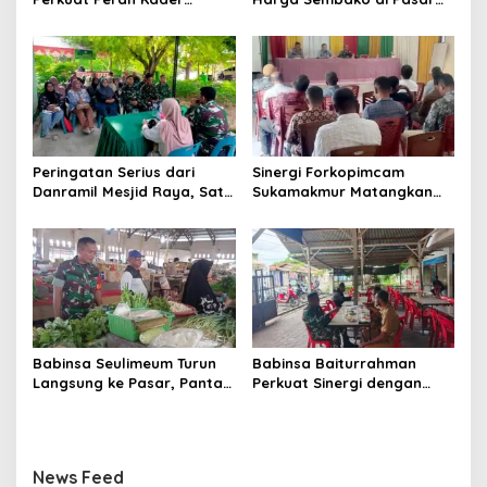
Posyandu dalam
Tradisional Lamjuhang, Ini
Mendukung Program Gizi
Perkembangannya
Anak
Peringatan Serius dari
Sinergi Forkopimcam
Danramil Mesjid Raya, Satu
Sukamakmur Matangkan
Kesalahan Bisa Rugikan
Persiapan HUT RI ke-81,
Diri, Keluarga, hingga
Semangat Kebersamaan
Satuan
Jadi Kunci Sukses
Babinsa Seulimeum Turun
Babinsa Baiturrahman
Langsung ke Pasar, Pantau
Perkuat Sinergi dengan
Harga Sembako dan
Dinas Kesehatan, Dorong
Pastikan Stabilitas Pangan
Pencegahan Penyakit dan
Peningkatan Kualitas SDM
News Feed