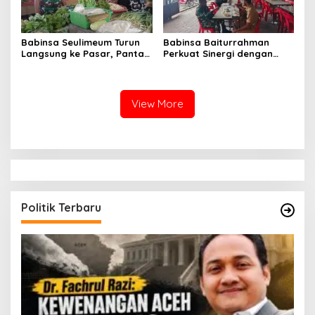
Babinsa Seulimeum Turun
Babinsa Baiturrahman
Langsung ke Pasar, Pantau
Perkuat Sinergi dengan
Harga Sembako dan
Dinas Kesehatan, Dorong
Pastikan Stabilitas Pangan
Pencegahan Penyakit dan
Peningkatan Kualitas SDM
View More
Politik Terbaru