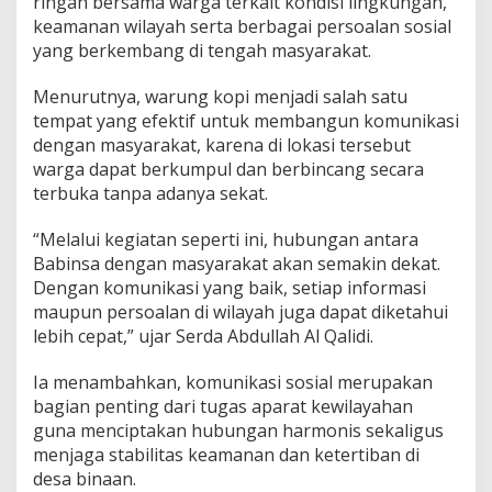
ringan bersama warga terkait kondisi lingkungan,
a
keamanan wilayah serta berbagai persoalan sosial
B
yang berkembang di tengah masyarakat.
a
h
a
Menurutnya, warung kopi menjadi salah satu
s
tempat yang efektif untuk membangun komunikasi
K
dengan masyarakat, karena di lokasi tersebut
o
warga dapat berkumpul dan berbincang secara
n
d
terbuka tanpa adanya sekat.
i
s
“Melalui kegiatan seperti ini, hubungan antara
i
Babinsa dengan masyarakat akan semakin dekat.
K
Dengan komunikasi yang baik, setiap informasi
a
m
maupun persoalan di wilayah juga dapat diketahui
p
lebih cepat,” ujar Serda Abdullah Al Qalidi.
u
n
Ia menambahkan, komunikasi sosial merupakan
g
bagian penting dari tugas aparat kewilayahan
guna menciptakan hubungan harmonis sekaligus
menjaga stabilitas keamanan dan ketertiban di
desa binaan.