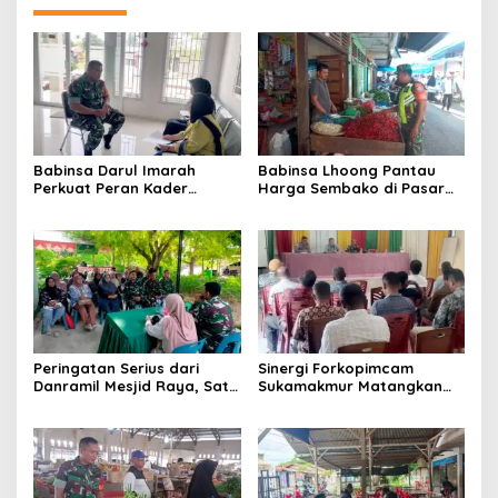
Babinsa Darul Imarah
Babinsa Lhoong Pantau
Perkuat Peran Kader
Harga Sembako di Pasar
Posyandu dalam
Tradisional Lamjuhang, Ini
Mendukung Program Gizi
Perkembangannya
Anak
Peringatan Serius dari
Sinergi Forkopimcam
Danramil Mesjid Raya, Satu
Sukamakmur Matangkan
Kesalahan Bisa Rugikan
Persiapan HUT RI ke-81,
Diri, Keluarga, hingga
Semangat Kebersamaan
Satuan
Jadi Kunci Sukses