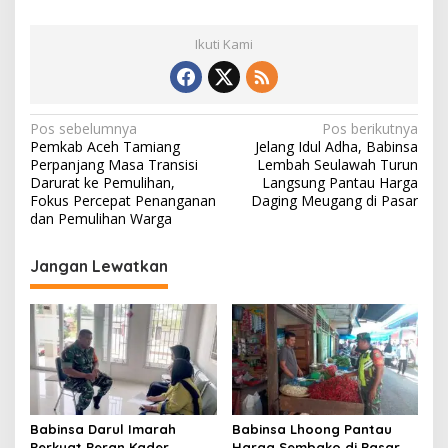
Ikuti Kami
N
Pos sebelumnya
Pos berikutnya
Pemkab Aceh Tamiang
Jelang Idul Adha, Babinsa
a
Perpanjang Masa Transisi
Lembah Seulawah Turun
v
Darurat ke Pemulihan,
Langsung Pantau Harga
Fokus Percepat Penanganan
Daging Meugang di Pasar
i
dan Pemulihan Warga
g
Jangan Lewatkan
a
s
i
p
o
s
Babinsa Darul Imarah
Babinsa Lhoong Pantau
Perkuat Peran Kader
Harga Sembako di Pasar