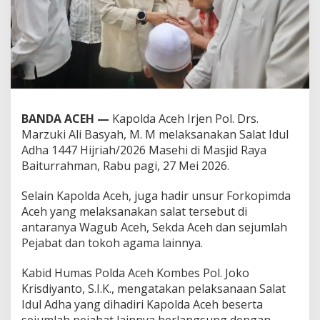
u
l
A
d
h
a
d
i
M
BANDA ACEH —
Kapolda Aceh Irjen Pol. Drs.
a
Marzuki Ali Basyah, M. M melaksanakan Salat Idul
s
j
Adha 1447 Hijriah/2026 Masehi di Masjid Raya
i
Baiturrahman, Rabu pagi, 27 Mei 2026.
d
R
Selain Kapolda Aceh, juga hadir unsur Forkopimda
a
Aceh yang melaksanakan salat tersebut di
y
a
antaranya Wagub Aceh, Sekda Aceh dan sejumlah
B
Pejabat dan tokoh agama lainnya.
a
i
Kabid Humas Polda Aceh Kombes Pol. Joko
t
Krisdiyanto, S.I.K., mengatakan pelaksanaan Salat
u
r
Idul Adha yang dihadiri Kapolda Aceh beserta
r
sejumlah pejabat lainnya berlangsung dengan