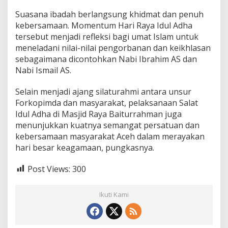
a
Suasana ibadah berlangsung khidmat dan penuh
p
kebersamaan. Momentum Hari Raya Idul Adha
i
U
tersebut menjadi refleksi bagi umat Islam untuk
n
meneladani nilai-nilai pengorbanan dan keikhlasan
t
sebagaimana dicontohkan Nabi Ibrahim AS dan
u
Nabi Ismail AS.
k
Q
u
Selain menjadi ajang silaturahmi antara unsur
r
Forkopimda dan masyarakat, pelaksanaan Salat
b
Idul Adha di Masjid Raya Baiturrahman juga
a
menunjukkan kuatnya semangat persatuan dan
n
kebersamaan masyarakat Aceh dalam merayakan
hari besar keagamaan, pungkasnya.
Post Views:
300
Ikuti Kami