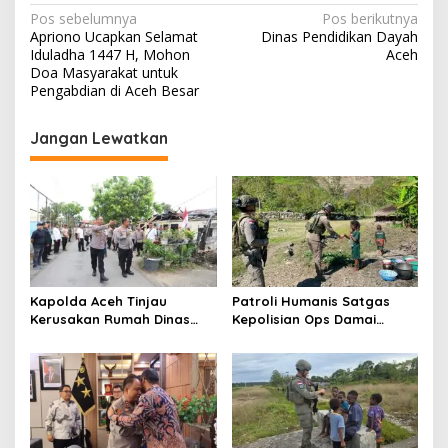
N
Pos sebelumnya
Pos berikutnya
Apriono Ucapkan Selamat
Dinas Pendidikan Dayah
a
Iduladha 1447 H, Mohon
Aceh
v
Doa Masyarakat untuk
Pengabdian di Aceh Besar
i
g
Jangan Lewatkan
a
s
i
p
o
s
Kapolda Aceh Tinjau
Patroli Humanis Satgas
Kerusakan Rumah Dinas
Kepolisian Ops Damai
Aspol Lamteumen I Akibat
Cartenz di Puncak Jaya
Angin Kencang Disertai
Pererat Kedekatan dengan
Hujan
Masyarakat