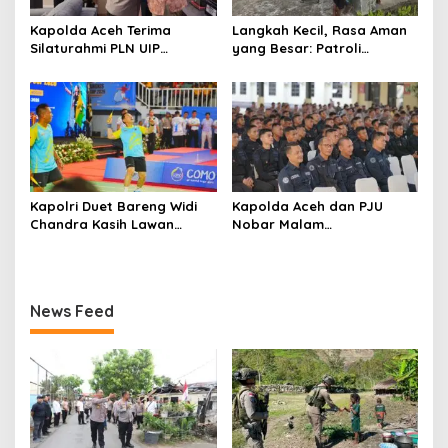
Kapolda Aceh Terima
Langkah Kecil, Rasa Aman
Silaturahmi PLN UIP
yang Besar: Patroli
Sumatera Bagian Utara,
Humanis Satgas Ops Damai
Perkuat Sinergi Dukung
Cartenz Hangatkan
Infrastruktur
Kenyam
Ketenagalistrikan
Kapolri Duet Bareng Widi
Kapolda Aceh dan PJU
Chandra Kasih Lawan
Nobar Malam
Bahlil-Muhammad di
Penganugerahan Hoegeng
Penutupan Kapolri Cup
Awards 2026, Lima Polisi
2026
Teladan Raih Penghargaan
News Feed