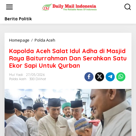
L
e
w
a
Berita Politik
t
i
k
Homepage
/
Polda Aceh
K
e
a
k
Kapolda Aceh Salat Idul Adha di Masjid
p
o
o
n
Raya Baiturrahman Dan Serahkan Satu
l
t
Ekor Sapi Untuk Qurban
d
e
a
n
Mul Yadi
27/05/2026
A
Polda Aceh
300 Dilihat
c
e
h
S
a
l
a
t
I
d