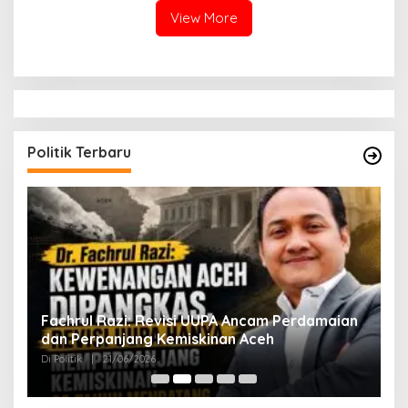
View More
Politik Terbaru
ak
Fachrul Razi: Revisi UUPA Ancam Perdamaian
D
dan Perpanjang Kemiskinan Aceh
M
Di Politik
|
21/06/2026
Di 