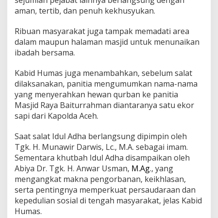
a
aman, tertib, dan penuh kekhusyukan.
h
m
Ribuan masyarakat juga tampak memadati area
a
n
dalam maupun halaman masjid untuk menunaikan
D
ibadah bersama.
a
n
Kabid Humas juga menambahkan, sebelum salat
S
dilaksanakan, panitia mengumumkan nama-nama
e
r
yang menyerahkan hewan qurban ke panitia
a
Masjid Raya Baiturrahman diantaranya satu ekor
h
sapi dari Kapolda Aceh.
k
a
Saat salat Idul Adha berlangsung dipimpin oleh
n
S
Tgk. H. Munawir Darwis, Lc., M.A. sebagai imam.
a
Sementara khutbah Idul Adha disampaikan oleh
t
Abiya Dr. Tgk. H. Anwar Usman,
M.Ag
., yang
u
mengangkat makna pengorbanan, keikhlasan,
E
serta pentingnya memperkuat persaudaraan dan
k
o
kepedulian sosial di tengah masyarakat, jelas Kabid
r
Humas.
S