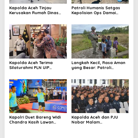
Kapolda Aceh Tinjau
Patroli Humanis Satgas
Kerusakan Rumah Dinas
Kepolisian Ops Damai
Aspol Lamteumen I Akibat
Cartenz di Puncak Jaya
Angin Kencang Disertai
Pererat Kedekatan dengan
Hujan
Masyarakat
Kapolda Aceh Terima
Langkah Kecil, Rasa Aman
Silaturahmi PLN UIP
yang Besar: Patroli
Sumatera Bagian Utara,
Humanis Satgas Ops Damai
Perkuat Sinergi Dukung
Cartenz Hangatkan
Infrastruktur
Kenyam
Ketenagalistrikan
Kapolri Duet Bareng Widi
Kapolda Aceh dan PJU
Chandra Kasih Lawan
Nobar Malam
Bahlil-Muhammad di
Penganugerahan Hoegeng
Penutupan Kapolri Cup
Awards 2026, Lima Polisi
2026
Teladan Raih Penghargaan