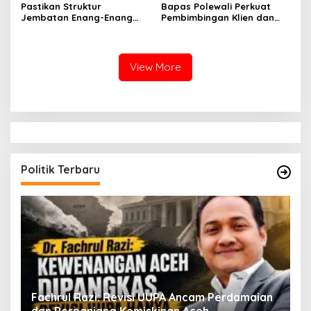
Pastikan Struktur
Bapas Polewali Perkuat
Jembatan Enang-Enang
Pembimbingan Klien dan
Diperkuat, Kaposwil Satgas
Pendampingan Anak
PRR Aceh: Boleh tapi
Berhadapan dengan
Keselamatan Warga di
Hukum
Atas Segalanya
View More
Politik Terbaru
ak
Fachrul Razi: Revisi UUPA Ancam Perdamaian
D