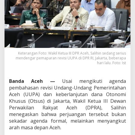
S
a
l
i
h
i
n
:
R
e
Keterangan Foto: Wakil Ketua III DPR Aceh, Salihin sedang serius
v
mendengar pemaparan revisi UUPA di DPR RI, Jakarta, beberapa
i
hari lalu. Foto: Ist
s
i
U
Banda Aceh —
Usai mengikuti agenda
U
pembahasan revisi Undang-Undang Pemerintahan
P
Aceh (UUPA) dan keberlanjutan dana Otonomi
A
d
Khusus (Otsus) di Jakarta, Wakil Ketua III Dewan
a
Perwakilan Rakyat Aceh (DPRA), Salihin
n
menegaskan bahwa perjuangan tersebut bukan
O
sekadar agenda formal, melainkan menyangkut
t
arah masa depan Aceh.
s
u