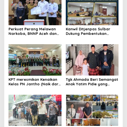
Perkuat Perang Melawan
Kanwil Ditjenpas Sulbar
Narkoba, BNNP Aceh dan
Dukung Pembentukan
Pemkab Aceh Barat Bentuk
Forum Monitoring Pidana
ULT P4GN
Kerja Sosial
KPT meresmikan Kenaikan
Tgk Ahmada Beri Semangat
Kelas PN Jantho (Naik dari
Anak Yatim Pidie yang
Kelas II ke Kelas I B)
Berjuang Melawan Bocor
Jantung