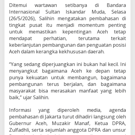
s
Ditemui wartawan setibanya di Bandara
M
Internasional Sultan Iskandar Muda, Selasa
e
(26/5/2026), Salihin mengatakan pembahasan di
n
tingkat pusat itu menjadi momentum penting
y
a
untuk memastikan kepentingan Aceh tetap
n
mendapat perhatian, terutama terkait
g
keberlanjutan pembangunan dan penguatan posisi
k
Aceh dalam kerangka kekhususan daerah.
u
t
M
“Yang sedang diperjuangkan ini bukan hal kecil. Ini
a
menyangkut bagaimana Aceh ke depan tetap
s
punya kekuatan untuk membangun, bagaimana
a
pembangunan terus berjalan, dan bagaimana
D
e
masyarakat bisa merasakan manfaat yang lebih
p
baik,” ujar Salihin.
a
n
Informasi yang diperoleh media, agenda
A
pembahasan di Jakarta turut dihadiri langsung oleh
c
e
Gubernur Aceh, Muzakir Manaf, Ketua DPRA,
h
Zulfadhli, serta sejumlah anggota DPRA dan unsur