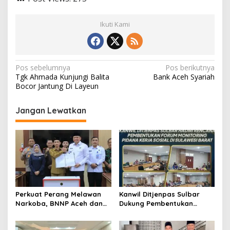
Ikuti Kami
N
Pos sebelumnya
Pos berikutnya
Tgk Ahmada Kunjungi Balita
Bank Aceh Syariah
a
Bocor Jantung Di Layeun
v
i
Jangan Lewatkan
g
a
s
i
p
Perkuat Perang Melawan
Kanwil Ditjenpas Sulbar
o
Narkoba, BNNP Aceh dan
Dukung Pembentukan
s
Pemkab Aceh Barat Bentuk
Forum Monitoring Pidana
ULT P4GN
Kerja Sosial