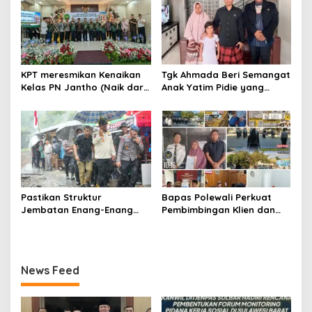
KPT meresmikan Kenaikan
Tgk Ahmada Beri Semangat
Kelas PN Jantho (Naik dari
Anak Yatim Pidie yang
Kelas II ke Kelas I B)
Berjuang Melawan Bocor
Jantung
Pastikan Struktur
Bapas Polewali Perkuat
Jembatan Enang-Enang
Pembimbingan Klien dan
Diperkuat, Kaposwil Satgas
Pendampingan Anak
PRR Aceh: Boleh tapi
Berhadapan dengan
Keselamatan Warga di
Hukum
Atas Segalanya
News Feed