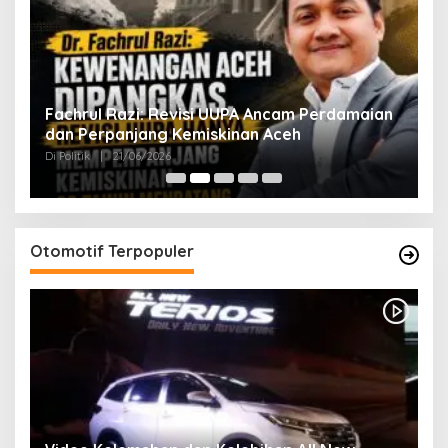
ak
Fachrul Razi: Revisi UUPA Ancam Perdamaian
D
dan Perpanjang Kemiskinan Aceh
M
Di Politik
|
21/06/2026
Di 
Otomotif Terpopuler