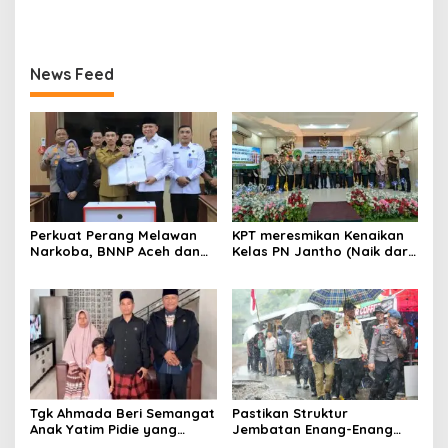
Pendampingan Anak
Benahi Beban Masa Lalu,
Berhadapan dengan
Publik Perlu Beri
Hukum
Kepercayaan
News Feed
Perkuat Perang Melawan
KPT meresmikan Kenaikan
Narkoba, BNNP Aceh dan
Kelas PN Jantho (Naik dari
Pemkab Aceh Barat Bentuk
Kelas II ke Kelas I B)
ULT P4GN
Tgk Ahmada Beri Semangat
Pastikan Struktur
Anak Yatim Pidie yang
Jembatan Enang-Enang
Berjuang Melawan Bocor
Diperkuat, Kaposwil Satgas