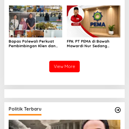
Jantung
PRR Aceh: Boleh tapi
Keselamatan Warga di
Atas Segalanya
Bapas Polewali Perkuat
FPA: PT PEMA di Bawah
Pembimbingan Klien dan
Mawardi Nur Sedang
Pendampingan Anak
Benahi Beban Masa Lalu,
Berhadapan dengan
Publik Perlu Beri
Hukum
Kepercayaan
View More
Politik Terbaru