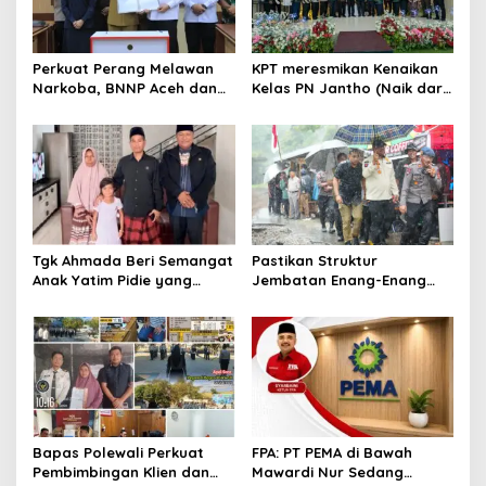
i
p
o
Perkuat Perang Melawan
KPT meresmikan Kenaikan
s
Narkoba, BNNP Aceh dan
Kelas PN Jantho (Naik dari
Pemkab Aceh Barat Bentuk
Kelas II ke Kelas I B)
ULT P4GN
Tgk Ahmada Beri Semangat
Pastikan Struktur
Anak Yatim Pidie yang
Jembatan Enang-Enang
Berjuang Melawan Bocor
Diperkuat, Kaposwil Satgas
Jantung
PRR Aceh: Boleh tapi
Keselamatan Warga di
Atas Segalanya
Bapas Polewali Perkuat
FPA: PT PEMA di Bawah
Pembimbingan Klien dan
Mawardi Nur Sedang