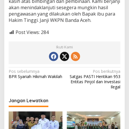
kasih atas bimbingan dan pembinaan. Kami berjanji
akan menindaklanjuti sesegera mungkin hasil
pengawasan yang dilakukan oleh Bapak ibu para
Hakim Tinggi. Janji WKPN Banda Aceh.
Post Views:
284
Ikuti Kami
N
Pos sebelumnya
Pos berikutnya
BPR Syariah Hikmah Wakilah
Satgas PASTI Hentikan 953
a
Entitas Pinjol dan Investasi
v
Ilegal
i
Jangan Lewatkan
g
a
s