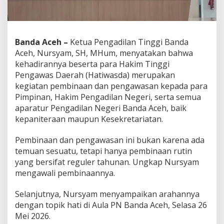
n
k
e
p
a
Banda Aceh –
Ketua Pengadilan Tinggi Banda
d
Aceh, Nursyam, SH, MHum, menyatakan bahwa
a
kehadirannya beserta para Hakim Tinggi
s
Pengawas Daerah (Hatiwasda) merupakan
e
kegiatan pembinaan dan pengawasan kepada para
l
u
Pimpinan, Hakim Pengadilan Negeri, serta semua
r
aparatur Pengadilan Negeri Banda Aceh, baik
u
kepaniteraan maupun Kesekretariatan.
h
W
Pembinaan dan pengawasan ini bukan karena ada
a
r
temuan sesuatu, tetapi hanya pembinaan rutin
g
yang bersifat reguler tahunan. Ungkap Nursyam
a
mengawali pembinaannya.
P
N
Selanjutnya, Nursyam menyampaikan arahannya
B
a
dengan topik hati di Aula PN Banda Aceh, Selasa 26
n
Mei 2026.
d