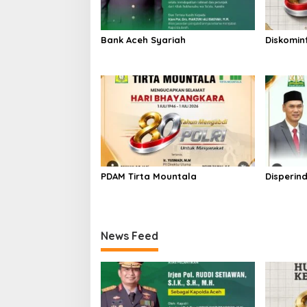
p
o
s
Bank Aceh Syariah
Diskomin
PDAM Tirta Mountala
Disperin
News Feed