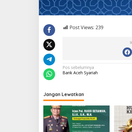
Post Views:
239
I
N
Pos sebelumnya
Bank Aceh Syariah
a
v
i
Jangan Lewatkan
g
a
s
i