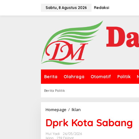
L
e
Sabtu, 8 Agustus 2026
Redaksi
w
a
t
i
k
e
k
o
n
t
e
n
Berita
Olahraga
Otomatif
Politik
Berita Politik
Homepage
/
Iklan
D
p
Dprk Kota Sabang
r
k
K
Mul Yadi
26/05/2026
o
Iklan
239 Dilihat