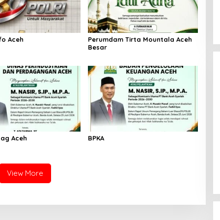
fo Aceh
Perumdam Tirta Mountala Aceh
Besar
dag Aceh
BPKA
View More