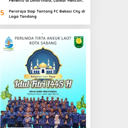
Penentu di Dimurthala, Laskar Rencong
Bidik Tiga Poin
5
Persiraja Siap Tantang FC Bekasi City di
Laga Tandang