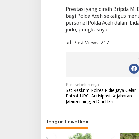
Prestasi yang diraih Bripda M
bagi Polda Aceh sekaligus me
personel Polda Aceh dalam bida
judo, pungkasnya.
Post Views:
217
I
N
Pos sebelumnya
Sat Reskrim Polres Pidie Jaya Gelar
a
Patroli URC, Antisipasi Kejahatan
v
Jalanan hingga Dini Hari
i
g
Jangan Lewatkan
a
s