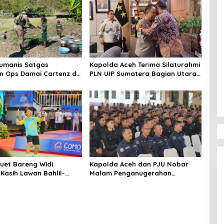
Humanis Satgas
Kapolda Aceh Terima Silaturahmi
an Ops Damai Cartenz di
PLN UIP Sumatera Bagian Utara,
aya Pererat Kedekatan
Perkuat Sinergi Dukung
Masyarakat
Infrastruktur Ketenagalistrikan
Duet Bareng Widi
Kapolda Aceh dan PJU Nobar
Kasih Lawan Bahlil-
Malam Penganugerahan
d di Penutupan Kapolri
Hoegeng Awards 2026, Lima
Polisi Teladan Raih Penghargaan