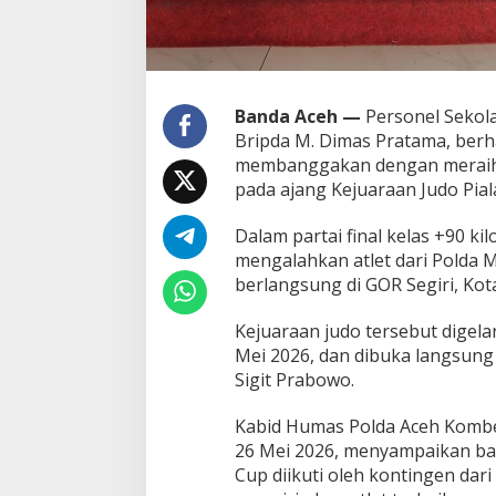
p
2
0
2
6
Banda Aceh —
Personel Sekola
Bripda M. Dimas Pratama, berh
membanggakan dengan meraih 
pada ajang Kejuaraan Judo Pia
Dalam partai final kelas +90 k
mengalahkan atlet dari Polda 
berlangsung di GOR Segiri, Kot
Kejuaraan judo tersebut digelar
Mei 2026, dan dibuka langsung o
Sigit Prabowo.
Kabid Humas Polda Aceh Kombes P
26 Mei 2026, menyampaikan bah
Cup diikuti oleh kontingen dari