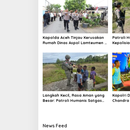
i
p
o
s
Kapolda Aceh Tinjau Kerusakan
Patroli 
Rumah Dinas Aspol Lamteumen I
Kepolisi
Akibat Angin Kencang Disertai
Puncak J
Hujan
dengan 
Langkah Kecil, Rasa Aman yang
Kapolri 
Besar: Patroli Humanis Satgas
Chandra 
Ops Damai Cartenz Hangatkan
Muhamma
Kenyam
Cup 2026
News Feed