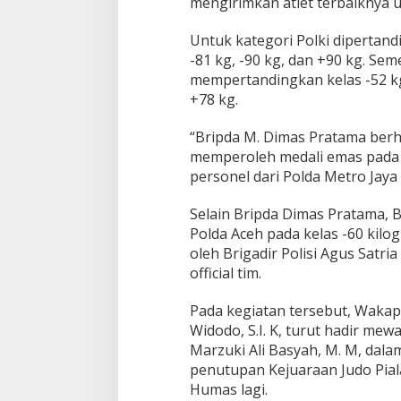
mengirimkan atlet terbaiknya u
Untuk kategori Polki dipertandi
-81 kg, -90 kg, dan +90 kg. Se
mempertandingkan kelas -52 kg, 
+78 kg.
“Bripda M. Dimas Pratama berh
memperoleh medali emas pada 
personel dari Polda Metro Jaya d
Selain Bripda Dimas Pratama, B
Polda Aceh pada kelas -60 kilo
oleh Brigadir Polisi Agus Satr
official tim.
Pada kegiatan tersebut, Wakap
Widodo, S.I. K, turut hadir mewa
Marzuki Ali Basyah, M. M, da
penutupan Kejuaraan Judo Piala
Humas lagi.