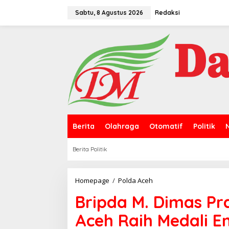
L
e
Sabtu, 8 Agustus 2026
Redaksi
w
a
t
i
k
e
k
o
n
t
e
n
Berita
Olahraga
Otomatif
Politik
Berita Politik
Homepage
/
Polda Aceh
B
r
Bripda M. Dimas Pr
i
p
Aceh Raih Medali 
d
a