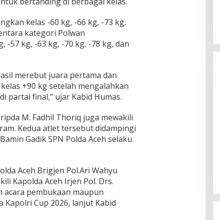
ntuk bertanding di berbagai kelas.
ngkan kelas -60 kg, -66 kg, -73 kg,
mentara kategori Polwan
-57 kg, -63 kg, -70 kg, -78 kg, dan
asil merebut juara pertama dan
kelas +90 kg setelah mengalahkan
i partai final,” ujar Kabid Humas.
ripda M. Fadhil Thoriq juga mewakili
gram. Kedua atlet tersebut didampingi
ia Bamin Gadik SPN Polda Aceh selaku
olda Aceh Brigjen Pol.Ari Wahyu
kili Kapolda Aceh Irjen Pol. Drs.
lam acara pembukaan maupun
 Kapolri Cup 2026, lanjut Kabid