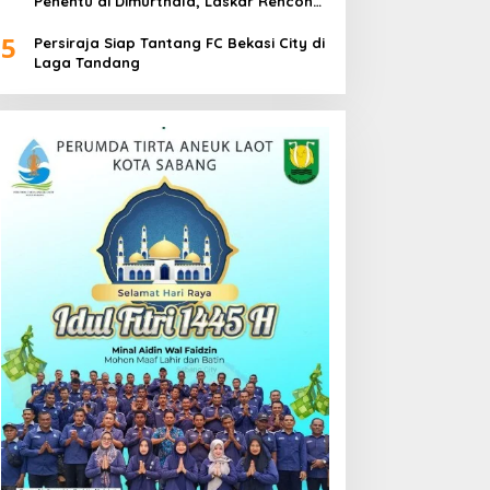
Penentu di Dimurthala, Laskar Rencong
Bidik Tiga Poin
5
Persiraja Siap Tantang FC Bekasi City di
Laga Tandang