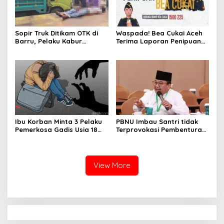
Sopir Truk Ditikam OTK di
Waspada! Bea Cukai Aceh
Barru, Pelaku Kabur
Terima Laporan Penipuan
Gunakan Avanza Hitam
Modus Kiriman Barang dari
Luar Negeri
Ibu Korban Minta 3 Pelaku
PBNU Imbau Santri tidak
Pemerkosa Gadis Usia 18
Terprovokasi Pembenturan
Tahun di Aceh Tamiang
Polri
Segera Ditangkap
View More