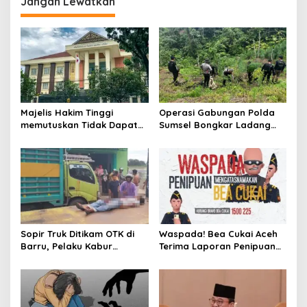
Jangan Lewatkan
a
s
i
p
o
s
Majelis Hakim Tinggi
Operasi Gabungan Polda
memutuskan Tidak Dapat
Sumsel Bongkar Ladang
Menerima Banding Putusan
Ganja 20 Hektar di Empat
Bebas Perkara Pidana
Lawang, 220 Kg Ganja dan
Korupsi Westafel
Bandar Utama Ditangkap
Sopir Truk Ditikam OTK di
Waspada! Bea Cukai Aceh
Barru, Pelaku Kabur
Terima Laporan Penipuan
Gunakan Avanza Hitam
Modus Kiriman Barang dari
Luar Negeri