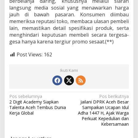
berbelanja daring, khususnya melalui siaran
langsung media sosial yang menawarkan harga
jauh di bawah pasaran. Konsumen diimbau
memeriksa reputasi toko, membaca ulasan pembeli
lain, memastikan detail spesifikasi produk, serta
menghindari keputusan membeli secara tergesa-
gesa hanya karena tergiur promo sesaat.(**)
Post Views:
162
Ikuti Kami
N
Pos sebelumnya
Pos berikutnya
2 Digit Academy Siapkan
Jailani DPRK Aceh Besar
a
Talenta Aceh Tembus Dunia
Sampaikan Ucapan Idul
v
Kerja Global
Adha 1447 H, Ajak Warga
Perkuat Kepedulian dan
i
Kebersamaan
g