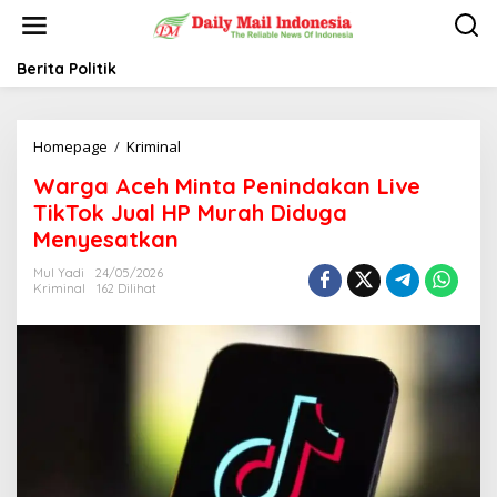
L
e
w
a
Berita Politik
t
i
k
Homepage
/
Kriminal
W
e
a
k
Warga Aceh Minta Penindakan Live
r
o
g
n
TikTok Jual HP Murah Diduga
a
t
Menyesatkan
A
e
c
n
Mul Yadi
24/05/2026
e
Kriminal
162 Dilihat
h
M
i
n
t
a
P
e
n
i