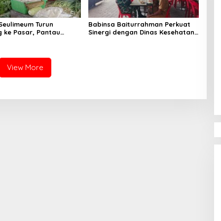
Seulimeum Turun
Babinsa Baiturrahman Perkuat
 ke Pasar, Pantau
Sinergi dengan Dinas Kesehatan,
embako dan Pastikan
Dorong Pencegahan Penyakit
as Pangan
dan Peningkatan Kualitas SDM
View More