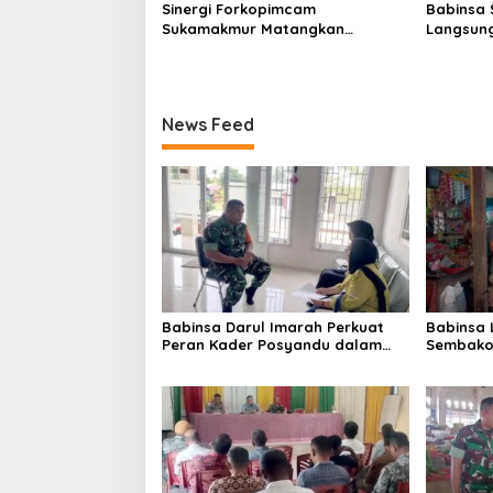
Sinergi Forkopimcam
Babinsa 
Sukamakmur Matangkan
Langsung
Persiapan HUT RI ke-81,
Harga S
Semangat Kebersamaan Jadi
Stabilit
Kunci Sukses
News Feed
Babinsa Darul Imarah Perkuat
Babinsa
Peran Kader Posyandu dalam
Sembako 
Mendukung Program Gizi Anak
Lamjuhan
Perkemb