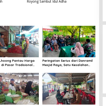
ah
Royong Sambut Idul Adha
 Lhoong Pantau Harga
Peringatan Serius dari Danramil
di Pasar Tradisional
Mesjid Raya, Satu Kesalahan
g, Ini
Bisa Rugikan Diri, Keluarga,
angannya
hingga Satuan