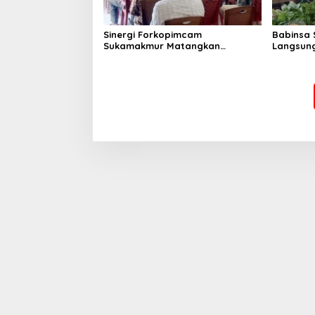
Sinergi Forkopimcam
Babinsa 
Sukamakmur Matangkan
Langsung
Persiapan HUT RI ke-81,
Harga S
Semangat Kebersamaan Jadi
Stabilit
Kunci Sukses