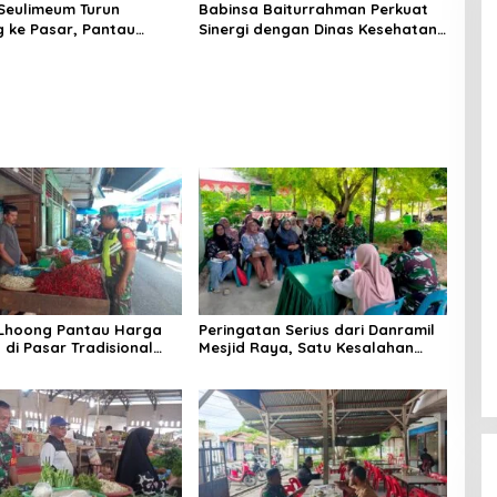
Seulimeum Turun
Babinsa Baiturrahman Perkuat
 ke Pasar, Pantau
Sinergi dengan Dinas Kesehatan,
embako dan Pastikan
Dorong Pencegahan Penyakit
as Pangan
dan Peningkatan Kualitas SDM
 Lhoong Pantau Harga
Peringatan Serius dari Danramil
di Pasar Tradisional
Mesjid Raya, Satu Kesalahan
g, Ini
Bisa Rugikan Diri, Keluarga,
angannya
hingga Satuan