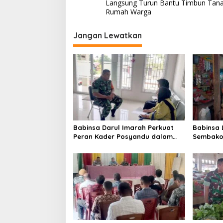
a
Langsung Turun Bantu Timbun Tan
v
Rumah Warga
i
Jangan Lewatkan
g
a
s
i
p
o
s
Babinsa Darul Imarah Perkuat
Babinsa
Peran Kader Posyandu dalam
Sembako 
Mendukung Program Gizi Anak
Lamjuhan
Perkemb