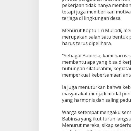
pekerjaan tidak hanya memban
n
T
tetapi juga memberikan motiva
N
terjaga di lingkungan desa.
I
d
Menurut Koptu Tri Muliadi, m
i
merupakan salah satu bentuk 
T
e
harus terus dipelihara.
n
g
“Sebagai Babinsa, kami harus s
a
membantu apa yang bisa diker
h
hubungan silaturahmi, kegiatan
M
a
memperkuat kebersamaan antar
s
y
Ia juga menuturkan bahwa ke
a
masyarakat menjadi modal pen
r
yang harmonis dan saling pedul
a
k
a
Warga setempat mengaku sena
t
Babinsa yang ikut turun langs
Menurut mereka, sikap sederh