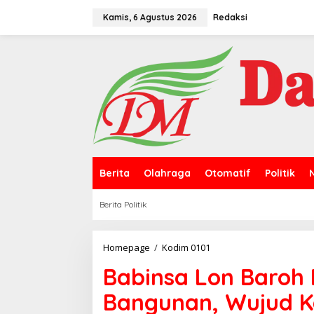
L
e
Kamis, 6 Agustus 2026
Redaksi
w
a
t
i
k
e
k
o
n
t
e
n
Berita
Olahraga
Otomatif
Politik
Berita Politik
Homepage
/
Kodim 0101
B
a
Babinsa Lon Baroh 
b
i
Bangunan, Wujud Ke
n
s