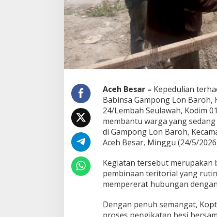
s
i
B
a
n
g
u
n
a
n
Aceh Besar –
Kepedulian terha
,
Babinsa Gampong Lon Baroh, Ko
W
24/Lembah Seulawah, Kodim 01
u
membantu warga yang sedang 
j
u
di Gampong Lon Baroh, Kecam
d
Aceh Besar, Minggu (24/5/2026)
K
e
Kegiatan tersebut merupakan b
p
pembinaan teritorial yang ruti
e
d
mempererat hubungan dengan m
u
l
Dengan penuh semangat, Koptu
i
proses pengikatan besi bersam
a