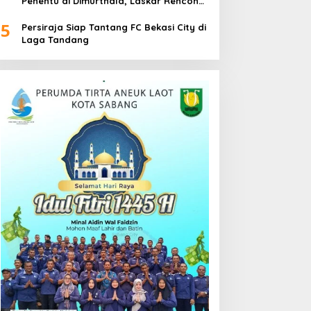
Penentu di Dimurthala, Laskar Rencong
Bidik Tiga Poin
5
Persiraja Siap Tantang FC Bekasi City di
Laga Tandang