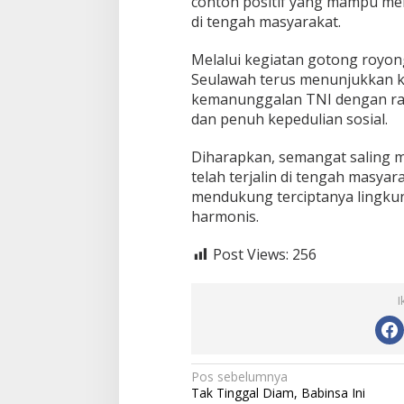
contoh positif yang mampu 
di tengah masyarakat.
Melalui kegiatan gotong royong
Seulawah terus menunjukkan 
kemanunggalan TNI dengan ra
dan penuh kepedulian sosial.
Diharapkan, semangat saling
telah terjalin di tengah masya
mendukung terciptanya lingk
harmonis.
Post Views:
256
I
N
Pos sebelumnya
Tak Tinggal Diam, Babinsa Ini