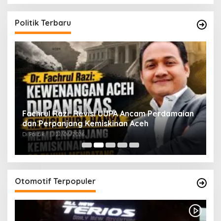
Politik Terbaru
ak
Fachrul Razi: Revisi UUPA Ancam Perdamaian
D
dan Perpanjang Kemiskinan Aceh
M
Di Politik
|
21/06/2026
Di 
Otomotif Terpopuler