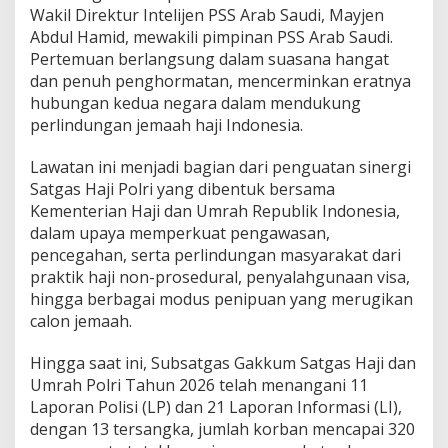
a
Wakil Direktur Intelijen PSS Arab Saudi, Mayjen
n
Abdul Hamid, mewakili pimpinan PSS Arab Saudi.
J
Pertemuan berlangsung dalam suasana hangat
e
dan penuh penghormatan, mencerminkan eratnya
m
a
hubungan kedua negara dalam mendukung
a
perlindungan jemaah haji Indonesia.
h
d
Lawatan ini menjadi bagian dari penguatan sinergi
e
Satgas Haji Polri yang dibentuk bersama
n
g
Kementerian Haji dan Umrah Republik Indonesia,
a
dalam upaya memperkuat pengawasan,
n
pencegahan, serta perlindungan masyarakat dari
A
praktik haji non-prosedural, penyalahgunaan visa,
r
hingga berbagai modus penipuan yang merugikan
a
b
calon jemaah.
S
a
Hingga saat ini, Subsatgas Gakkum Satgas Haji dan
u
Umrah Polri Tahun 2026 telah menangani 11
d
Laporan Polisi (LP) dan 21 Laporan Informasi (LI),
i
dengan 13 tersangka, jumlah korban mencapai 320