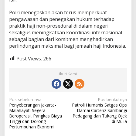
Polri menegaskan akan terus memperkuat
pengawasan dan penegakan hukum terhadap
praktik haji non-prosedural di dalam negeri,
sekaligus meningkatkan koordinasi internasional
sebagai bagian dari komitmen menghadirkan
perlindungan maksimal bagi jemaah haji Indonesia.
Post Views:
266
Ikuti Kami
N
Pos sebelumnya
Pos berikutnya
Penyeberangan Jakarta-
Patroli Humanis Satgas Ops
a
Malahayati Segera
Damai Cartenz Sambangi
v
Beroperasi, Pangkas Biaya
Pedagang dan Tukang Ojek
Tinggi dan Dorong
di Mulia
i
Pertumbuhan Ekonomi
g