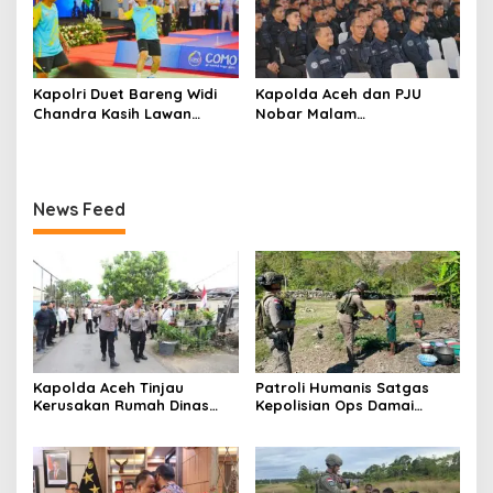
Kapolri Duet Bareng Widi
Kapolda Aceh dan PJU
Chandra Kasih Lawan
Nobar Malam
Bahlil-Muhammad di
Penganugerahan Hoegeng
Penutupan Kapolri Cup
Awards 2026, Lima Polisi
2026
Teladan Raih Penghargaan
News Feed
Kapolda Aceh Tinjau
Patroli Humanis Satgas
Kerusakan Rumah Dinas
Kepolisian Ops Damai
Aspol Lamteumen I Akibat
Cartenz di Puncak Jaya
Angin Kencang Disertai
Pererat Kedekatan dengan
Hujan
Masyarakat