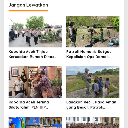
Jangan Lewatkan
a
s
i
p
o
s
Kapolda Aceh Tinjau
Patroli Humanis Satgas
Kerusakan Rumah Dinas
Kepolisian Ops Damai
Aspol Lamteumen I Akibat
Cartenz di Puncak Jaya
Angin Kencang Disertai
Pererat Kedekatan dengan
Hujan
Masyarakat
Kapolda Aceh Terima
Langkah Kecil, Rasa Aman
Silaturahmi PLN UIP
yang Besar: Patroli
Sumatera Bagian Utara,
Humanis Satgas Ops Damai
Perkuat Sinergi Dukung
Cartenz Hangatkan
Infrastruktur
Kenyam
Ketenagalistrikan