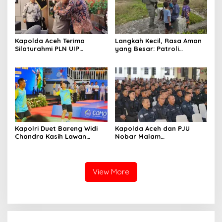
Kapolda Aceh Terima
Langkah Kecil, Rasa Aman
Silaturahmi PLN UIP
yang Besar: Patroli
Sumatera Bagian Utara,
Humanis Satgas Ops Damai
Perkuat Sinergi Dukung
Cartenz Hangatkan
Infrastruktur
Kenyam
Ketenagalistrikan
Kapolri Duet Bareng Widi
Kapolda Aceh dan PJU
Chandra Kasih Lawan
Nobar Malam
Bahlil-Muhammad di
Penganugerahan Hoegeng
Penutupan Kapolri Cup
Awards 2026, Lima Polisi
2026
Teladan Raih Penghargaan
View More