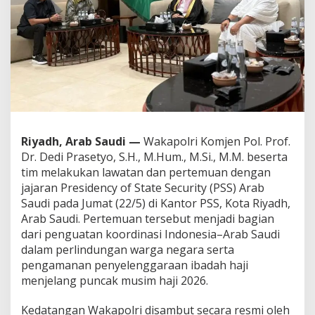
a
k
a
p
o
l
r
i
P
e
r
Riyadh, Arab Saudi —
Wakapolri Komjen Pol. Prof.
k
Dr. Dedi Prasetyo, S.H., M.Hum., M.Si., M.M. beserta
u
a
tim melakukan lawatan dan pertemuan dengan
t
jajaran Presidency of State Security (PSS) Arab
P
Saudi pada Jumat (22/5) di Kantor PSS, Kota Riyadh,
e
Arab Saudi. Pertemuan tersebut menjadi bagian
r
dari penguatan koordinasi Indonesia–Arab Saudi
l
i
dalam perlindungan warga negara serta
n
pengamanan penyelenggaraan ibadah haji
d
menjelang puncak musim haji 2026.
u
n
Kedatangan Wakapolri disambut secara resmi oleh
g