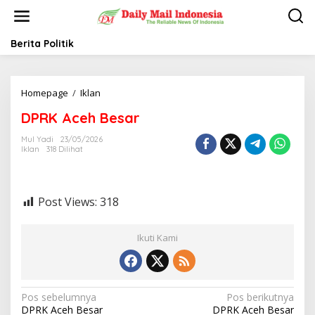
L
e
w
a
Berita Politik
t
i
k
Homepage
/
Iklan
D
e
P
k
DPRK Aceh Besar
R
o
K
n
Mul Yadi
23/05/2026
A
t
Iklan
318 Dilihat
c
e
e
n
h
B
Post Views:
318
e
s
a
Ikuti Kami
r
N
Pos sebelumnya
Pos berikutnya
DPRK Aceh Besar
DPRK Aceh Besar