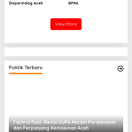
Disperindag Aceh
BPKA
View More
Politik Terbaru
ak
Fachrul Razi: Revisi UUPA Ancam Perdamaian
D
dan Perpanjang Kemiskinan Aceh
M