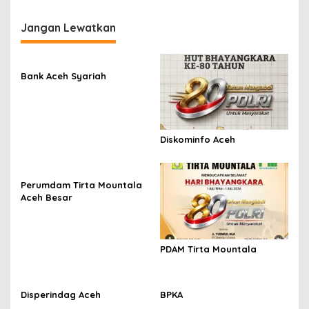
a
v
Jangan Lewatkan
i
g
Bank Aceh Syariah
a
s
i
p
Diskominfo Aceh
o
s
Perumdam Tirta Mountala
Aceh Besar
PDAM Tirta Mountala
Disperindag Aceh
BPKA