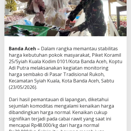
a
n
t
a
u
H
a
r
g
Banda Aceh –
Dalam rangka memantau stabilitas
a
harga kebutuhan pokok masyarakat, Piket Koramil
S
e
25/Syiah Kuala Kodim 0101/Kota Banda Aceh, Koptu
m
Adi Putra melaksanakan kegiatan monitoring
b
harga sembako di Pasar Tradisional Rukoh,
a
Kecamatan Syiah Kuala, Kota Banda Aceh, Sabtu
k
(23/05/2026).
o
d
i
Dari hasil pemantauan di lapangan, diketahui
P
sejumlah komoditas mengalami kenaikan harga
a
dibandingkan harga normal. Kenaikan cukup
s
signifikan terjadi pada cabai rawit yang saat ini
a
r
mencapai Rp48.000/kg dari harga normal
R