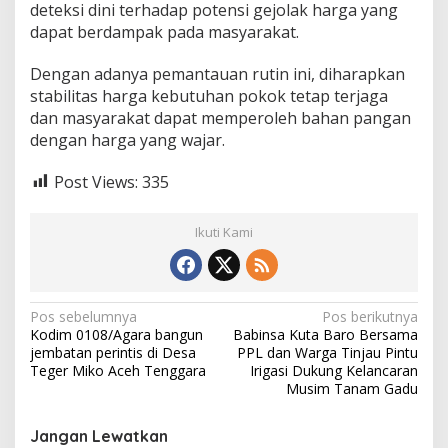
deteksi dini terhadap potensi gejolak harga yang
g
dapat berdampak pada masyarakat.
a
l
a
Dengan adanya pemantauan rutin ini, diharapkan
m
stabilitas harga kebutuhan pokok tetap terjaga
i
dan masyarakat dapat memperoleh bahan pangan
K
dengan harga yang wajar.
e
n
a
Post Views:
335
i
k
a
Ikuti Kami
n
N
Pos sebelumnya
Pos berikutnya
Kodim 0108/Agara bangun
Babinsa Kuta Baro Bersama
a
jembatan perintis di Desa
PPL dan Warga Tinjau Pintu
v
Teger Miko Aceh Tenggara
Irigasi Dukung Kelancaran
Musim Tanam Gadu
i
g
Jangan Lewatkan