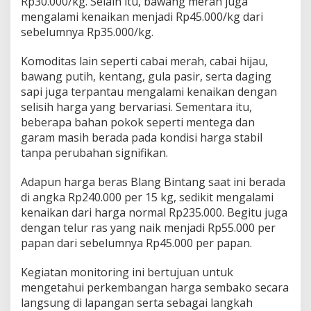
Rp30.000/kg. Selain itu, bawang merah juga
u
mengalami kenaikan menjadi Rp45.000/kg dari
k
sebelumnya Rp35.000/kg.
o
h
,
Komoditas lain seperti cabai merah, cabai hijau,
S
bawang putih, kentang, gula pasir, serta daging
e
sapi juga terpantau mengalami kenaikan dengan
j
selisih harga yang bervariasi. Sementara itu,
u
m
beberapa bahan pokok seperti mentega dan
l
garam masih berada pada kondisi harga stabil
a
tanpa perubahan signifikan.
h
K
Adapun harga beras Blang Bintang saat ini berada
o
m
di angka Rp240.000 per 15 kg, sedikit mengalami
o
kenaikan dari harga normal Rp235.000. Begitu juga
d
dengan telur ras yang naik menjadi Rp55.000 per
i
papan dari sebelumnya Rp45.000 per papan.
t
a
s
Kegiatan monitoring ini bertujuan untuk
M
mengetahui perkembangan harga sembako secara
e
langsung di lapangan serta sebagai langkah
n