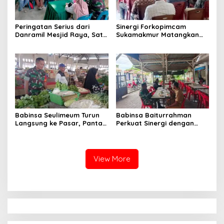
Peringatan Serius dari
Sinergi Forkopimcam
Danramil Mesjid Raya, Satu
Sukamakmur Matangkan
Kesalahan Bisa Rugikan
Persiapan HUT RI ke-81,
Diri, Keluarga, hingga
Semangat Kebersamaan
Satuan
Jadi Kunci Sukses
Babinsa Seulimeum Turun
Babinsa Baiturrahman
Langsung ke Pasar, Pantau
Perkuat Sinergi dengan
Harga Sembako dan
Dinas Kesehatan, Dorong
Pastikan Stabilitas Pangan
Pencegahan Penyakit dan
Peningkatan Kualitas SDM
View More