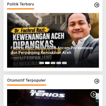
Politik Terbaru
ak
Fachrul Razi: Revisi UUPA Ancam Perdamaian
D
dan Perpanjang Kemiskinan Aceh
M
Di Politik
|
21/06/2026
Di 
Otomotif Terpopuler