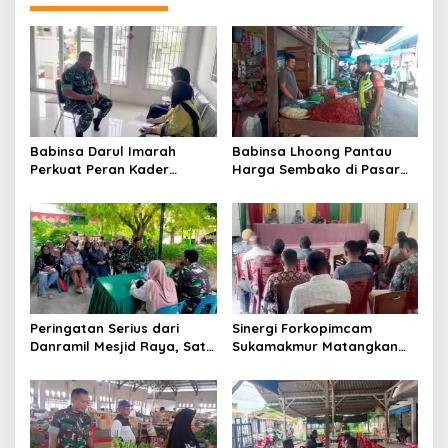
a
s
i
p
o
s
Babinsa Darul Imarah
Babinsa Lhoong Pantau
Perkuat Peran Kader
Harga Sembako di Pasar
Posyandu dalam
Tradisional Lamjuhang, Ini
Mendukung Program Gizi
Perkembangannya
Anak
Peringatan Serius dari
Sinergi Forkopimcam
Danramil Mesjid Raya, Satu
Sukamakmur Matangkan
Kesalahan Bisa Rugikan
Persiapan HUT RI ke-81,
Diri, Keluarga, hingga
Semangat Kebersamaan
Satuan
Jadi Kunci Sukses