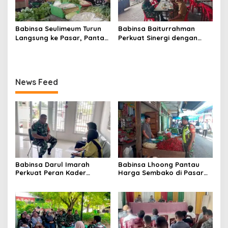
Babinsa Seulimeum Turun
Babinsa Baiturrahman
Langsung ke Pasar, Pantau
Perkuat Sinergi dengan
Harga Sembako dan
Dinas Kesehatan, Dorong
Pastikan Stabilitas Pangan
Pencegahan Penyakit dan
Peningkatan Kualitas SDM
News Feed
Babinsa Darul Imarah
Babinsa Lhoong Pantau
Perkuat Peran Kader
Harga Sembako di Pasar
Posyandu dalam
Tradisional Lamjuhang, Ini
Mendukung Program Gizi
Perkembangannya
Anak