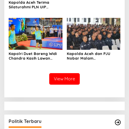
Kapolda Aceh Terima
Silaturahmi PLN UIP
Sumatera Bagian Utara,
Perkuat Sinergi Dukung
Infrastruktur
Ketenagalistrikan
Kapolri Duet Bareng Widi
Kapolda Aceh dan PJU
Chandra Kasih Lawan
Nobar Malam
Bahlil-Muhammad di
Penganugerahan Hoegeng
Penutupan Kapolri Cup
Awards 2026, Lima Polisi
2026
Teladan Raih Penghargaan
View More
Politik Terbaru