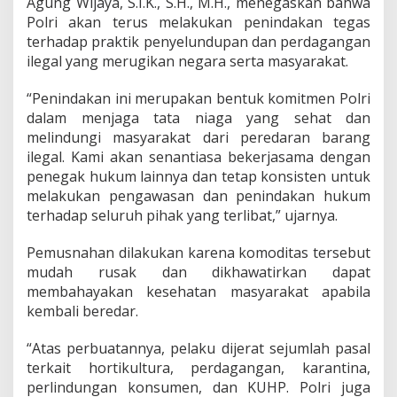
Agung Wijaya, S.I.K., S.H., M.H., menegaskan bahwa
r
Polri akan terus melakukan penindakan tegas
b
terhadap praktik penyelundupan dan perdagangan
a
ilegal yang merugikan negara serta masyarakat.
t
a
s
“Penindakan ini merupakan bentuk komitmen Polri
a
dalam menjaga tata niaga yang sehat dan
n
melindungi masyarakat dari peredaran barang
M
ilegal. Kami akan senantiasa bekerjasama dengan
a
l
penegak hukum lainnya dan tetap konsisten untuk
a
melakukan pengawasan dan penindakan hukum
y
terhadap seluruh pihak yang terlibat,” ujarnya.
s
i
Pemusnahan dilakukan karena komoditas tersebut
a
mudah rusak dan dikhawatirkan dapat
membahayakan kesehatan masyarakat apabila
kembali beredar.
“Atas perbuatannya, pelaku dijerat sejumlah pasal
terkait hortikultura, perdagangan, karantina,
perlindungan konsumen, dan KUHP. Polri juga