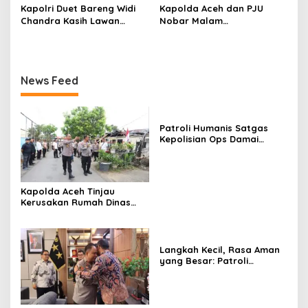
Kapolri Duet Bareng Widi
Kapolda Aceh dan PJU
Chandra Kasih Lawan
Nobar Malam
Bahlil-Muhammad di
Penganugerahan Hoegeng
Penutupan Kapolri Cup
Awards 2026, Lima Polisi
2026
Teladan Raih Penghargaan
News Feed
Patroli Humanis Satgas
Kepolisian Ops Damai
Cartenz di Puncak Jaya
Pererat Kedekatan dengan
Masyarakat
Kapolda Aceh Tinjau
Kerusakan Rumah Dinas
Aspol Lamteumen I Akibat
Angin Kencang Disertai
Hujan
Langkah Kecil, Rasa Aman
yang Besar: Patroli
Humanis Satgas Ops Damai
Cartenz Hangatkan
Kenyam