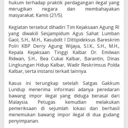
hukum terhadap praktik perdagangan ilegal yang
k
merugikan negara dan membahayakan
a
n
masyarakat. Kamis (21/5).
R
i
Kegiatan tersebut dihadiri Tim Kejaksaan Agung RI
b
yang diwakili Sesjampidum Agus Sahat Lumban
u
Gaol, S.H., M.H., Kasubdit I Dittipideksus Bareskrim
a
n
Polri KBP Derry Agung Wijaya, S.I.K., S.H., M.H.,
K
Kepala Kejaksaan Tinggi Kalbar Dr. Emilwan
i
Ridwan, S.H., Bea Cukai Kalbar, Barantin, Dinas
l
Lingkungan Hidup Kalbar, Wadir Reskrimsus Polda
o
g
Kalbar, serta instansi terkait lainnya.
r
a
Kasus ini terungkap setelah Satgas Gakkum
m
Lundup menerima informasi adanya peredaran
B
bawang impor ilegal yang diduga berasal dari
a
w
Malaysia. Petugas kemudian melakukan
a
pemeriksaan di sejumlah lokasi dan berhasil
n
menemukan bawang impor ilegal di dua gudang
g
penyimpanan.
I
m