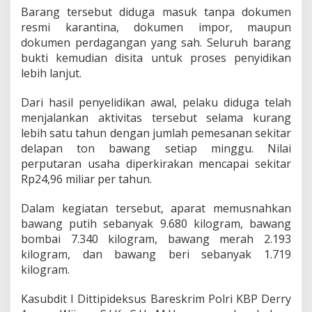
p
Barang tersebut diduga masuk tanpa dokumen
o
resmi karantina, dokumen impor, maupun
r
dokumen perdagangan yang sah. Seluruh barang
I
bukti kemudian disita untuk proses penyidikan
l
lebih lanjut.
e
g
a
Dari hasil penyelidikan awal, pelaku diduga telah
l
menjalankan aktivitas tersebut selama kurang
d
lebih satu tahun dengan jumlah pemesanan sekitar
a
delapan ton bawang setiap minggu. Nilai
r
i
perputaran usaha diperkirakan mencapai sekitar
J
Rp24,96 miliar per tahun.
a
l
Dalam kegiatan tersebut, aparat memusnahkan
u
bawang putih sebanyak 9.680 kilogram, bawang
r
T
bombai 7.340 kilogram, bawang merah 2.193
i
kilogram, dan bawang beri sebanyak 1.719
k
kilogram.
u
s
Kasubdit I Dittipideksus Bareskrim Polri KBP Derry
P
e