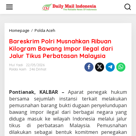
L
e
w
a
t
i
Homepage
/
Polda Aceh
B
k
a
Bareskrim Polri Musnahkan Ribuan
e
r
k
e
Kilogram Bawang Impor Ilegal dari
o
s
Jalur Tikus Perbatasan Malaysia
n
k
t
r
Mul Yadi
22/05/2026
e
i
Polda Aceh
246 Dilihat
n
m
P
o
l
Pontianak, KALBAR –
Aparat penegak hukum
r
bersama sejumlah instansi terkait melakukan
i
pemusnahan barang bukti dugaan penyelundupan
M
bawang impor ilegal dari berbagai negara yang
u
s
diduga masuk ke wilayah Indonesia melalui jalur
n
tikus di perbatasan Malaysia. Pemusnahan
a
dilakukan sebagai bentuk komitmen penegakan
h