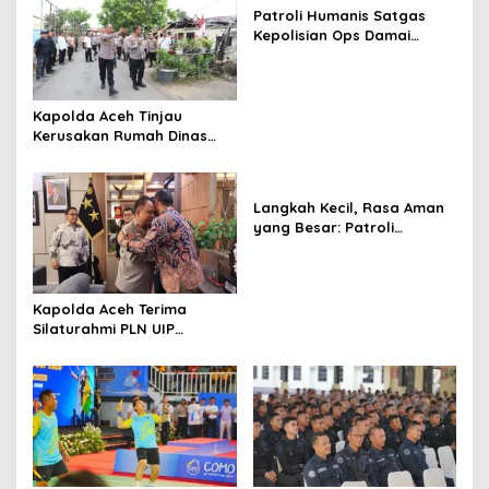
i
Patroli Humanis Satgas
p
Kepolisian Ops Damai
Cartenz di Puncak Jaya
o
Pererat Kedekatan dengan
s
Masyarakat
Kapolda Aceh Tinjau
Kerusakan Rumah Dinas
Aspol Lamteumen I Akibat
Angin Kencang Disertai
Hujan
Langkah Kecil, Rasa Aman
yang Besar: Patroli
Humanis Satgas Ops Damai
Cartenz Hangatkan
Kenyam
Kapolda Aceh Terima
Silaturahmi PLN UIP
Sumatera Bagian Utara,
Perkuat Sinergi Dukung
Infrastruktur
Ketenagalistrikan