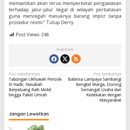
memastikan akan terus memperketat pengawasan
terhadap jalur-jalur ilegal di wilayah perbatasan
guna mencegah masuknya barang impor tanpa
prosedur resmi.” Tutup Derry.
Post Views:
246
Ikuti Kami
N
Pos sebelumnya
Pos berikutnya
Tabungan Ukhuwah Periode
Babinsa Lampaya Sambangi
a
III Hadir, Nasabah
Bengkel Warga, Dorong
v
Berpeluang Raih Mobil
Semangat Usaha dan
hingga Paket Umrah
Kedekatan dengan
i
Masyarakat
g
Jangan Lewatkan
a
s