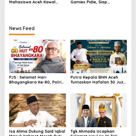
Mahasiswa Aceh Kawal
Gamies Pidie, Siap
Kebijakan Pro-Rakyat
Kembangkan Generasi
Penggiat UMKM
News Feed
PJS : Selamat Hari
Putra Kepala BNN Aceh
Bhayangkara Ke-80, Polri
Tuntaskan Hafalan 30 Juz
Tetap Menjadi Garda
Al-qur’an
Terdepan Pelindung Dan
Pengajom Masyarakat
Isa Alima Dukung Said Iqbal
Tgk Ahmada Ucapkan