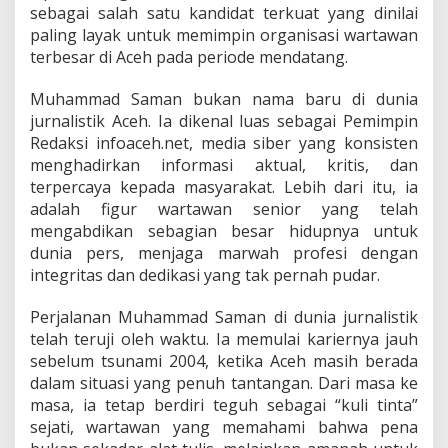
M
sebagai salah satu kandidat terkuat yang dinilai
e
paling layak untuk memimpin organisasi wartawan
n
terbesar di Aceh pada periode mendatang.
a
k
Muhammad Saman bukan nama baru di dunia
h
o
jurnalistik Aceh. Ia dikenal luas sebagai Pemimpin
d
Redaksi infoaceh.net, media siber yang konsisten
a
menghadirkan informasi aktual, kritis, dan
i
terpercaya kepada masyarakat. Lebih dari itu, ia
P
adalah figur wartawan senior yang telah
W
I
mengabdikan sebagian besar hidupnya untuk
A
dunia pers, menjaga marwah profesi dengan
c
integritas dan dedikasi yang tak pernah pudar.
e
h
Perjalanan Muhammad Saman di dunia jurnalistik
telah teruji oleh waktu. Ia memulai kariernya jauh
sebelum tsunami 2004, ketika Aceh masih berada
dalam situasi yang penuh tantangan. Dari masa ke
masa, ia tetap berdiri teguh sebagai “kuli tinta”
sejati, wartawan yang memahami bahwa pena