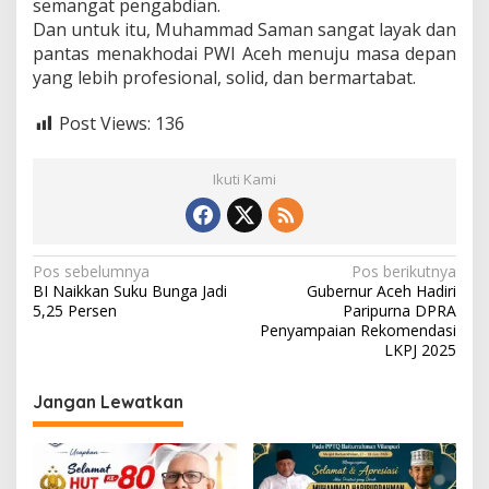
semangat pengabdian.
Dan untuk itu, Muhammad Saman sangat layak dan
pantas menakhodai PWI Aceh menuju masa depan
yang lebih profesional, solid, dan bermartabat.
Post Views:
136
Ikuti Kami
N
Pos sebelumnya
Pos berikutnya
BI Naikkan Suku Bunga Jadi
‎Gubernur Aceh Hadiri
a
5,25 Persen
Paripurna DPRA
v
Penyampaian Rekomendasi
LKPJ 2025
i
g
Jangan Lewatkan
a
s