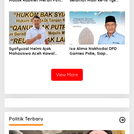
Masuk Kabinet Merah Putih,
Selamat Haul ke-16 Tgk
Sebut Kebanggaan Bagi
Hasan Tiro
Masyarakat Aceh
Syafyuzal Helmi Ajak
Isa Alima Nakhodai DPD
Mahasiswa Aceh Kawal
Gamies Pidie, Siap
Kebijakan Pro-Rakyat
Kembangkan Generasi
Penggiat UMKM
View More
Politik Terbaru