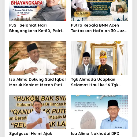
i
p
o
s
PJS : Selamat Hari
Putra Kepala BNN Aceh
Bhayangkara Ke-80, Polri
Tuntaskan Hafalan 30 Juz
Tetap Menjadi Garda
Al-qur’an
Terdepan Pelindung Dan
Pengajom Masyarakat
Isa Alima Dukung Said Iqbal
Tgk Ahmada Ucapkan
Masuk Kabinet Merah Putih,
Selamat Haul ke-16 Tgk
Sebut Kebanggaan Bagi
Hasan Tiro
Masyarakat Aceh
Syafyuzal Helmi Ajak
Isa Alima Nakhodai DPD