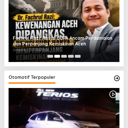
ak
Fachrul Razi: Revisi UUPA Ancam Perdamaian
D
dan Perpanjang Kemiskinan Aceh
M
Di Politik
|
21/06/2026
Di 
Otomotif Terpopuler