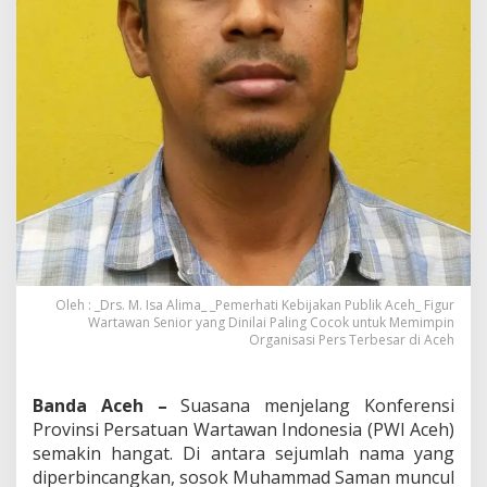
T
i
n
t
a
P
r
o
f
e
s
i
o
n
a
l
Oleh : _Drs. M. Isa Alima_ _Pemerhati Kebijakan Publik Aceh_ Figur
Y
Wartawan Senior yang Dinilai Paling Cocok untuk Memimpin
Organisasi Pers Terbesar di Aceh
a
n
g
L
Banda Aceh –
Suasana menjelang Konferensi
a
Provinsi Persatuan Wartawan Indonesia (PWI Aceh)
y
semakin hangat. Di antara sejumlah nama yang
a
diperbincangkan, sosok Muhammad Saman muncul
k