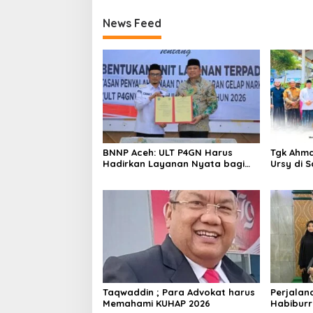
Ghaib
News Feed
BNNP Aceh: ULT P4GN Harus
Tgk Ahma
Hadirkan Layanan Nyata bagi
Ursy di 
Masyarakat Subulussalam
Silatura
Taqwaddin ; Para Advokat harus
Perjalan
Memahami KUHAP 2026
Habiburr