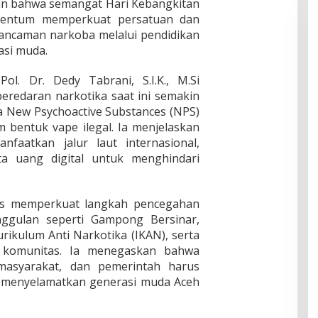
an bahwa semangat Hari Kebangkitan
mentum memperkuat persatuan dan
ancaman narkoba melalui pendidikan
asi muda.
l. Dr. Dedy Tabrani, S.I.K., M.Si
redaran narkotika saat ini semakin
 New Psychoactive Substances (NPS)
 bentuk vape ilegal. Ia menjelaskan
nfaatkan jalur laut internasional,
ta uang digital untuk menghindari
rus memperkuat langkah pencegahan
nggulan seperti Gampong Bersinar,
rikulum Anti Narkotika (IKAN), serta
is komunitas. Ia menegaskan bahwa
 masyarakat, dan pemerintah harus
 menyelamatkan generasi muda Aceh