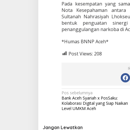
Pada kesempatan yang sama 
Nota Kesepahaman antara U
Sultanah Nahrasiyah Lhoks
bentuk penguatan sinerg
penanggulangan narkoba di Ac
*Humas BNNP Aceh*
Post Views:
208
I
N
Pos sebelumnya
Bank Aceh Syariah x PosSaku:
a
Kolaborasi Digital yang Siap Naikan
v
Level UMKM Aceh
i
g
Jangan Lewatkan