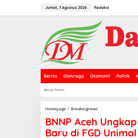
L
e
Jumat, 7 Agustus 2026
Redaksi
w
a
t
i
k
e
k
o
n
t
e
n
Berita
Olahraga
Otomatif
Politik
Berita Politik
Homepage
/
Breakingnews
B
N
BNNP Aceh Ungkap
N
P
Baru di FGD Unima
A
c