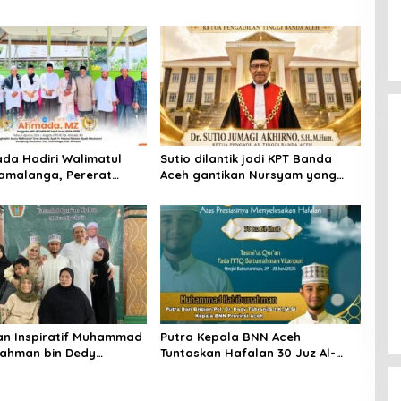
da Hadiri Walimatul
Sutio dilantik jadi KPT Banda
Samalanga, Pererat
Aceh gantikan Nursyam yang
hmi dengan Masyarakat
dimutasi sebagai KPT
Banjarmasin
an Inspiratif Muhammad
Putra Kepala BNN Aceh
ahman bin Dedy
Tuntaskan Hafalan 30 Juz Al-
ari Santri Cilik di
Qur’an Bil Ghaib
hingga Tasmi’ 30 Juz Bil