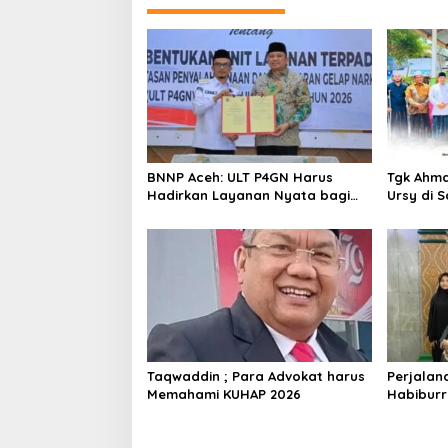
a
s
i
p
o
s
BNNP Aceh: ULT P4GN Harus
Tgk Ahma
Hadirkan Layanan Nyata bagi
Ursy di 
Masyarakat Subulussalam
Silatura
Taqwaddin ; Para Advokat harus
Perjalan
Memahami KUHAP 2026
Habiburr
Tabrani: D
Malaysia 