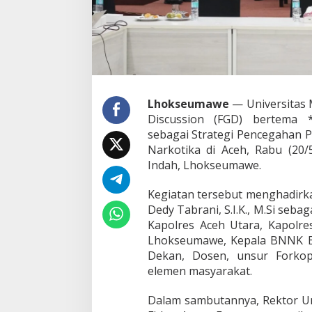
i
s
B
a
r
u
d
i
Lhokseumawe
— Universitas 
F
Discussion (FGD) bertema
G
sebagai Strategi Pencegahan 
D
Narkotika di Aceh, Rabu (20/
U
n
Indah, Lhokseumawe.
i
m
Kegiatan tersebut menghadirka
a
Dedy Tabrani, S.I.K., M.Si seba
l
Kapolres Aceh Utara, Kapol
L
h
Lhokseumawe, Kepala BNNK Bi
o
Dekan, Dosen, unsur Forkop
k
elemen masyarakat.
s
e
Dalam sambutannya, Rektor Un
u
m