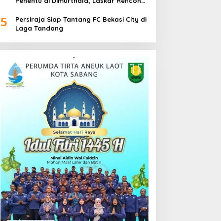
Penentu di Dimurthala, Laskar Rencong
Bidik Tiga Poin
5
Persiraja Siap Tantang FC Bekasi City di
Laga Tandang