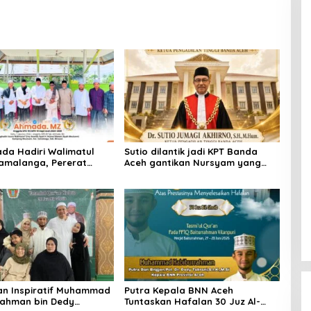
da Hadiri Walimatul
Sutio dilantik jadi KPT Banda
Samalanga, Pererat
Aceh gantikan Nursyam yang
hmi dengan Masyarakat
dimutasi sebagai KPT
Banjarmasin
an Inspiratif Muhammad
Putra Kepala BNN Aceh
ahman bin Dedy
Tuntaskan Hafalan 30 Juz Al-