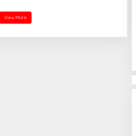
ari Santri Cilik di
Qur’an Bil Ghaib
hingga Tasmi’ 30 Juz Bil
View More