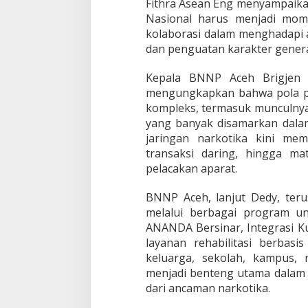
Fithra Asean Eng menyampaik
a
Nasional harus menjadi mo
w
kolaborasi dalam menghadapi 
e
dan penguatan karakter gener
Kepala BNNP Aceh Brigjen Po
mengungkapkan bahwa pola pe
kompleks, termasuk munculnya
yang banyak disamarkan dalam
jaringan narkotika kini mema
transaksi daring, hingga ma
pelacakan aparat.
BNNP Aceh, lanjut Dedy, te
melalui berbagai program u
ANANDA Bersinar, Integrasi Ku
layanan rehabilitasi berbas
keluarga, sekolah, kampus,
menjadi benteng utama dalam
dari ancaman narkotika.