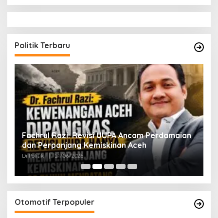
Politik Terbaru
ak
Fachrul Razi: Revisi UUPA Ancam Perdamaian
D
dan Perpanjang Kemiskinan Aceh
M
Di Politik
|
21/06/2026
Di 
Otomotif Terpopuler