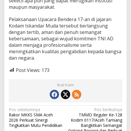
sekecil apa pun yang dapat merugikan institusi
maupun masyarakat.
Pelaksanaan Upacara Bendera 17-an di jajaran
Kodam Iskandar Muda tersebut berlangsung
dengan tertib, aman dan penuh semangat
kebersamaan, sebagai wujud komitmen TNI AD
dalam menjaga profesionalisme serta
meningkatkan kualitas pengabdian kepada bangsa
dan negara.
Post Views:
173
Ikuti Kami
N
Pos sebelumnya
Pos berikutnya
Rakor MKKS SMA Aceh
TMMD Reguler Ke-128
a
2026 Perkuat Sinergi
Kodim 0117/Aceh Tamiang
v
Tingkatkan Mutu Pendidikan
Bangkitkan Semangat
Gotong Royong dan Perkuat