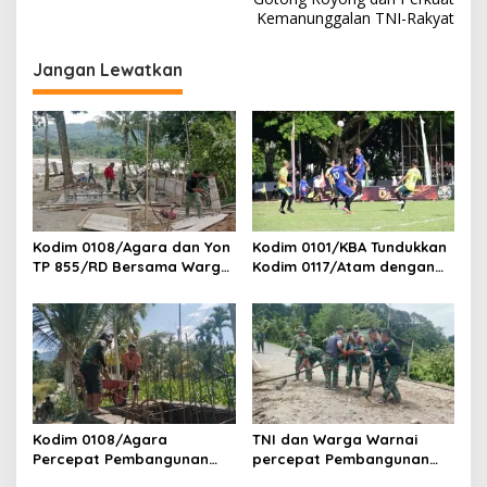
i
Kemanunggalan TNI-Rakyat
g
Jangan Lewatkan
a
s
i
p
o
s
Kodim 0108/Agara dan Yon
Kodim 0101/KBA Tundukkan
TP 855/RD Bersama Warga
Kodim 0117/Atam dengan
Cor Pondasi Blok Angkur
Skor 3-1 pada Piala
Jembatan Gantung di Ds.
Pangdam IM Cup 2026
Lawe Ger Ger, Aceh
Tenggara
Kodim 0108/Agara
TNI dan Warga Warnai
Percepat Pembangunan
percepat Pembangunan
Jembatan Gantung Perintis
Jembatan Gantung Perintis