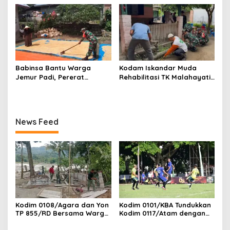
di Ds. Kuta Ujung, Aceh
di Desa Uning Abadi, Aceh
Tenggara
Tenggara
Babinsa Bantu Warga
Kodam Iskandar Muda
Jemur Padi, Pererat
Rehabilitasi TK Malahayati
Kebersamaan di Desa Barih
Lamreh, Wujud Nyata
Lhok
Kepedulian TNI AD kepada
masyarakat khusus nya
Dunia Pendidikan
News Feed
Kodim 0108/Agara dan Yon
Kodim 0101/KBA Tundukkan
TP 855/RD Bersama Warga
Kodim 0117/Atam dengan
Cor Pondasi Blok Angkur
Skor 3-1 pada Piala
Jembatan Gantung di Ds.
Pangdam IM Cup 2026