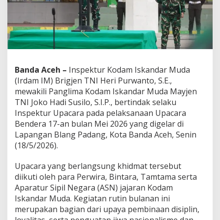
r
a
B
e
n
d
e
r
Banda Aceh –
Inspektur Kodam Iskandar Muda
a
(Irdam IM) Brigjen TNI Heri Purwanto, S.E.,
1
mewakili Panglima Kodam Iskandar Muda Mayjen
7
TNI Joko Hadi Susilo, S.I.P., bertindak selaku
-
a
Inspektur Upacara pada pelaksanaan Upacara
n
Bendera 17-an bulan Mei 2026 yang digelar di
d
Lapangan Blang Padang, Kota Banda Aceh, Senin
i
(18/5/2026).
B
l
a
Upacara yang berlangsung khidmat tersebut
n
diikuti oleh para Perwira, Bintara, Tamtama serta
g
Aparatur Sipil Negara (ASN) jajaran Kodam
P
Iskandar Muda. Kegiatan rutin bulanan ini
a
d
merupakan bagian dari upaya pembinaan disiplin,
a
loyalitas, serta penguatan jiwa nasionalisme dan