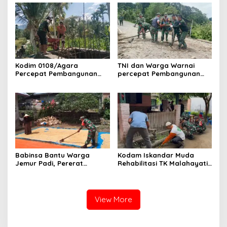
Lawe Ger Ger, Aceh
Tenggara
Kodim 0108/Agara
TNI dan Warga Warnai
Percepat Pembangunan
percepat Pembangunan
Jembatan Gantung Perintis
Jembatan Gantung Perintis
di Ds. Kuta Ujung, Aceh
di Desa Uning Abadi, Aceh
Tenggara
Tenggara
Babinsa Bantu Warga
Kodam Iskandar Muda
Jemur Padi, Pererat
Rehabilitasi TK Malahayati
Kebersamaan di Desa Barih
Lamreh, Wujud Nyata
Lhok
Kepedulian TNI AD kepada
masyarakat khusus nya
Dunia Pendidikan
View More