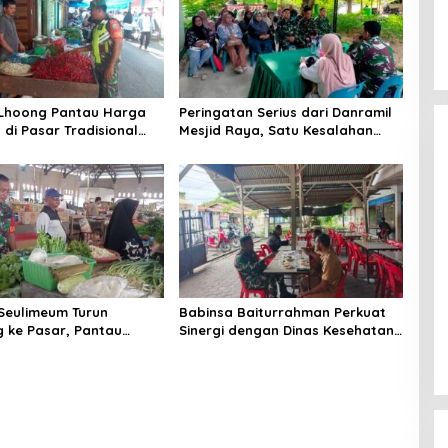
 Lhoong Pantau Harga
Peringatan Serius dari Danramil
di Pasar Tradisional
Mesjid Raya, Satu Kesalahan
g, Ini
Bisa Rugikan Diri, Keluarga,
angannya
hingga Satuan
Seulimeum Turun
Babinsa Baiturrahman Perkuat
 ke Pasar, Pantau
Sinergi dengan Dinas Kesehatan,
embako dan Pastikan
Dorong Pencegahan Penyakit
as Pangan
dan Peningkatan Kualitas SDM