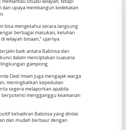
memantau situasi wilayah, tetapi
an dan upaya membangun kedekatan
n.
ami bisa mengetahui secara langsung
dengar berbagai masukan, keluhan
i wilayah binaan,” ujarnya.
erjalin baik antara Babinsa dan
 kunci dalam menciptakan suasana
i lingkungan gampong.
erda Dedi Imam juga mengajak warga
n, meningkatkan kepedulian
erta segera melaporkan apabila
ng berpotensi mengganggu keamanan
tif kehadiran Babinsa yang dinilai
ngan dan mudah berbaur dengan