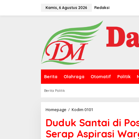
L
e
Kamis, 6 Agustus 2026
Redaksi
w
a
t
i
k
e
k
o
n
t
e
n
Berita
Olahraga
Otomatif
Politik
Berita Politik
Homepage
/
Kodim 0101
D
u
Duduk Santai di P
d
u
Serap Aspirasi Wa
k
S