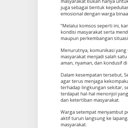
masyarakat bukan hanya untuk 
juga sebagai bentuk kepeduli
emosional dengan warga binaa
“Melalui komsos seperti ini, k
kondisi masyarakat serta men
maupun perkembangan situasi d
Menurutnya, komunikasi yang t
masyarakat menjadi salah satu
aman, nyaman, dan kondusif d
Dalam kesempatan tersebut, S
agar terus menjaga kekompaka
terhadap lingkungan sekitar, s
terdapat hal-hal menonjol ya
dan ketertiban masyarakat.
Warga setempat menyambut posi
aktif turun langsung ke lapa
masyarakat.