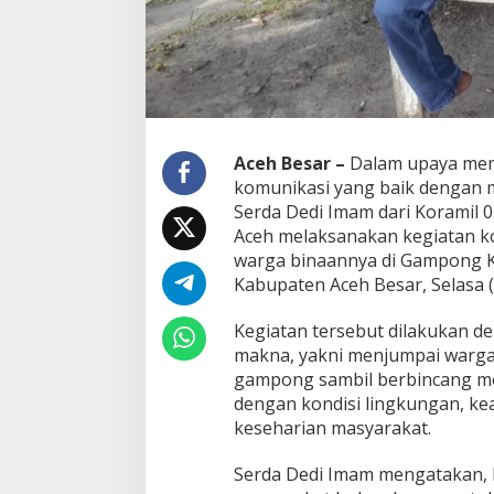
K
u
e
h
S
e
r
a
Aceh Besar –
Dalam upaya mem
p
komunikasi yang baik dengan 
A
Serda Dedi Imam dari Koramil 
s
Aceh melaksanakan kegiatan k
p
i
warga binaannya di Gampong 
r
Kabupaten Aceh Besar, Selasa (
a
s
Kegiatan tersebut dilakukan 
i
makna, yakni menjumpai warga 
W
a
gampong sambil berbincang me
r
dengan kondisi lingkungan, kea
g
keseharian masyarakat.
a
Serda Dedi Imam mengatakan, 