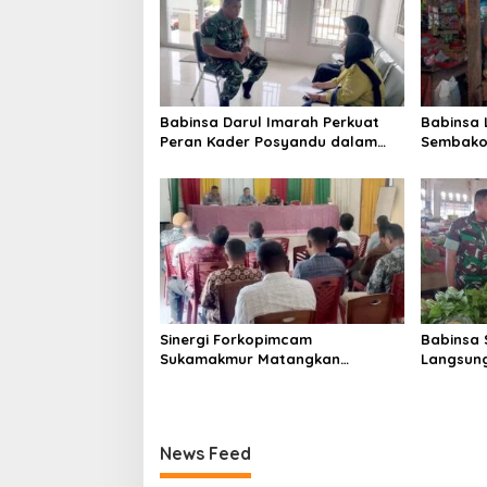
i
p
o
s
Babinsa Darul Imarah Perkuat
Babinsa
Peran Kader Posyandu dalam
Sembako 
Mendukung Program Gizi Anak
Lamjuhan
Perkemb
Sinergi Forkopimcam
Babinsa 
Sukamakmur Matangkan
Langsung
Persiapan HUT RI ke-81,
Harga S
Semangat Kebersamaan Jadi
Stabilit
Kunci Sukses
News Feed