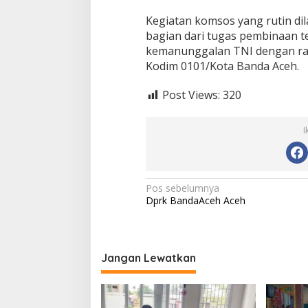
Kegiatan komsos yang rutin di
bagian dari tugas pembinaan t
kemanunggalan TNI dengan raky
Kodim 0101/Kota Banda Aceh.
Post Views:
320
I
N
Pos sebelumnya
Dprk BandaAceh Aceh
a
v
i
Jangan Lewatkan
g
a
s