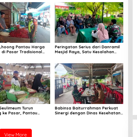
 Lhoong Pantau Harga
Peringatan Serius dari Danramil
di Pasar Tradisional
Mesjid Raya, Satu Kesalahan
g, Ini
Bisa Rugikan Diri, Keluarga,
angannya
hingga Satuan
Seulimeum Turun
Babinsa Baiturrahman Perkuat
 ke Pasar, Pantau
Sinergi dengan Dinas Kesehatan,
embako dan Pastikan
Dorong Pencegahan Penyakit
as Pangan
dan Peningkatan Kualitas SDM
View More