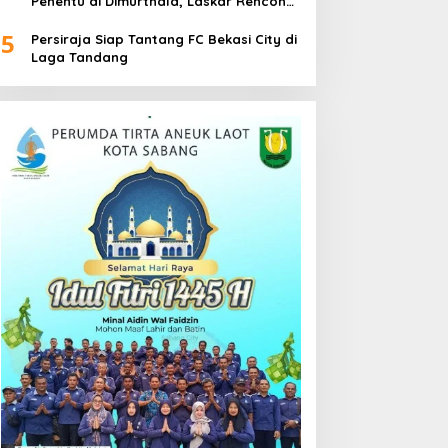
Penentu di Dimurthala, Laskar Rencong
Bidik Tiga Poin
5
Persiraja Siap Tantang FC Bekasi City di
Laga Tandang