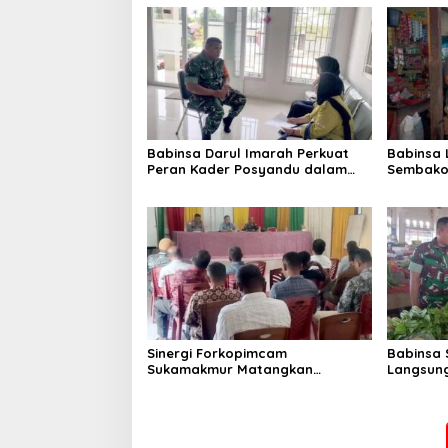
Babinsa Darul Imarah Perkuat
Babinsa
Peran Kader Posyandu dalam
Sembako 
Mendukung Program Gizi Anak
Lamjuhan
Perkemb
Sinergi Forkopimcam
Babinsa 
Sukamakmur Matangkan
Langsung
Persiapan HUT RI ke-81,
Harga S
Semangat Kebersamaan Jadi
Stabilit
Kunci Sukses