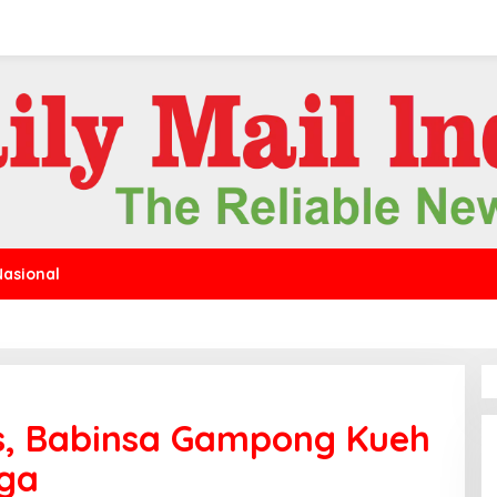
Nasional
os, Babinsa Gampong Kueh
rga