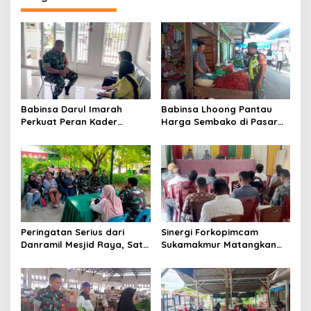
a
s
i
p
o
s
Babinsa Darul Imarah
Babinsa Lhoong Pantau
Perkuat Peran Kader
Harga Sembako di Pasar
Posyandu dalam
Tradisional Lamjuhang, Ini
Mendukung Program Gizi
Perkembangannya
Anak
Peringatan Serius dari
Sinergi Forkopimcam
Danramil Mesjid Raya, Satu
Sukamakmur Matangkan
Kesalahan Bisa Rugikan
Persiapan HUT RI ke-81,
Diri, Keluarga, hingga
Semangat Kebersamaan
Satuan
Jadi Kunci Sukses