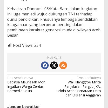
Kehadiran Danramil 08/Kuta Baro dalam kegiatan
ini juga menjadi wujud dukungan TNI terhadap
dunia pendidikan, khususnya lembaga pendidikan
keagamaan yang berperan penting dalam
pembinaan karakter generasi muda di wilayah Aceh
Besar.
Post Views:
234
Ikuti Kami
N
Pos sebelumnya
Pos berikutnya
Babinsa Meunasah Mon
Wali Nanggroe Minta
a
Ingatkan Warga Cerdas
Penjelasan Pergub JKA,
v
Bermedia Sosial
Sekda Aceh : Penataan Data
dan Efisiensi Anggaran
i
g
Jangan Lewatkan