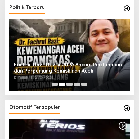
Politik Terbaru
ak
Fachrul Razi: Revisi UUPA Ancam Perdamaian
D
dan Perpanjang Kemiskinan Aceh
M
Di Politik
|
21/06/2026
Di 
Otomotif Terpopuler