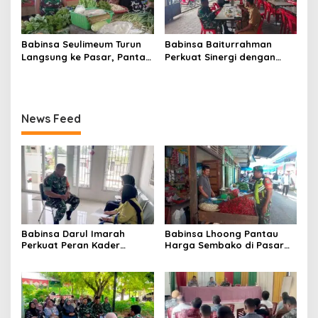
Babinsa Seulimeum Turun
Babinsa Baiturrahman
Langsung ke Pasar, Pantau
Perkuat Sinergi dengan
Harga Sembako dan
Dinas Kesehatan, Dorong
Pastikan Stabilitas Pangan
Pencegahan Penyakit dan
Peningkatan Kualitas SDM
News Feed
Babinsa Darul Imarah
Babinsa Lhoong Pantau
Perkuat Peran Kader
Harga Sembako di Pasar
Posyandu dalam
Tradisional Lamjuhang, Ini
Mendukung Program Gizi
Perkembangannya
Anak