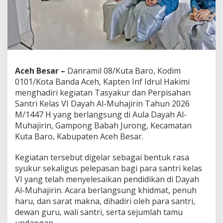
o
A
p
r
e
s
i
a
Aceh Besar –
Danramil 08/Kuta Baro, Kodim
s
0101/Kota Banda Aceh, Kapten Inf Idrul Hakimi
i
menghadiri kegiatan Tasyakur dan Perpisahan
P
Santri Kelas VI Dayah Al-Muhajirin Tahun 2026
e
r
M/1447 H yang berlangsung di Aula Dayah Al-
a
Muhajirin, Gampong Babah Jurong, Kecamatan
n
Kuta Baro, Kabupaten Aceh Besar.
D
a
Kegiatan tersebut digelar sebagai bentuk rasa
y
a
syukur sekaligus pelepasan bagi para santri kelas
h
VI yang telah menyelesaikan pendidikan di Dayah
C
Al-Muhajirin. Acara berlangsung khidmat, penuh
e
haru, dan sarat makna, dihadiri oleh para santri,
t
a
dewan guru, wali santri, serta sejumlah tamu
k
undangan.