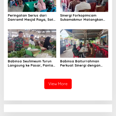
Peringatan Serius dari
Sinergi Forkopimcam
Danramil Mesjid Raya, Satu
Sukamakmur Matangkan
Kesalahan Bisa Rugikan
Persiapan HUT RI ke-81,
Diri, Keluarga, hingga
Semangat Kebersamaan
Satuan
Jadi Kunci Sukses
Babinsa Seulimeum Turun
Babinsa Baiturrahman
Langsung ke Pasar, Pantau
Perkuat Sinergi dengan
Harga Sembako dan
Dinas Kesehatan, Dorong
Pastikan Stabilitas Pangan
Pencegahan Penyakit dan
Peningkatan Kualitas SDM
View More