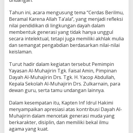
G
e
Tahun ini, acara mengusung tema “Cerdas Berilmu,
n
Beramal Karena Allah Ta’ala”, yang menjadi refleksi
e
r
nilai pendidikan di lingkungan dayah dalam
a
membentuk generasi yang tidak hanya unggul
s
secara intelektual, tetapi juga memiliki akhlak mulia
i
dan semangat pengabdian berdasarkan nilai-nilai
B
keislaman.
e
r
a
Turut hadir dalam kegiatan tersebut Pemimpin
k
Yayasan Al-Muhajirin Tgk. Faisal Amin, Pimpinan
h
Dayah Al-Muhajirin Drs. Tgk. H. Yacop Abdullah,
l
Kepala Sekolah Al-Muhajirin Drs. Zulkarnain, para
a
k
dewan guru, serta tamu undangan lainnya.
Dalam kesempatan itu, Kapten Inf Idrul Hakimi
menyampaikan apresiasi atas kontribusi Dayah Al-
Muhajirin dalam mencetak generasi muda yang
berkarakter, disiplin, dan memiliki bekal ilmu
agama yang kuat.