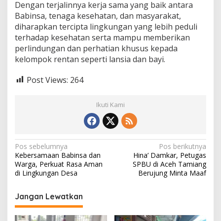
Dengan terjalinnya kerja sama yang baik antara
Babinsa, tenaga kesehatan, dan masyarakat,
diharapkan tercipta lingkungan yang lebih peduli
terhadap kesehatan serta mampu memberikan
perlindungan dan perhatian khusus kepada
kelompok rentan seperti lansia dan bayi.
Post Views:
264
Ikuti Kami
N
Pos sebelumnya
Pos berikutnya
Kebersamaan Babinsa dan
Hina’ Damkar, Petugas
a
Warga, Perkuat Rasa Aman
SPBU di Aceh Tamiang
v
di Lingkungan Desa
Berujung Minta Maaf
i
Jangan Lewatkan
g
a