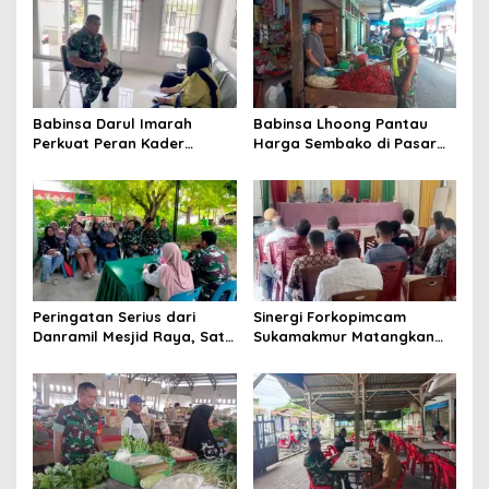
s
i
p
o
Babinsa Darul Imarah
Babinsa Lhoong Pantau
s
Perkuat Peran Kader
Harga Sembako di Pasar
Posyandu dalam
Tradisional Lamjuhang, Ini
Mendukung Program Gizi
Perkembangannya
Anak
Peringatan Serius dari
Sinergi Forkopimcam
Danramil Mesjid Raya, Satu
Sukamakmur Matangkan
Kesalahan Bisa Rugikan
Persiapan HUT RI ke-81,
Diri, Keluarga, hingga
Semangat Kebersamaan
Satuan
Jadi Kunci Sukses