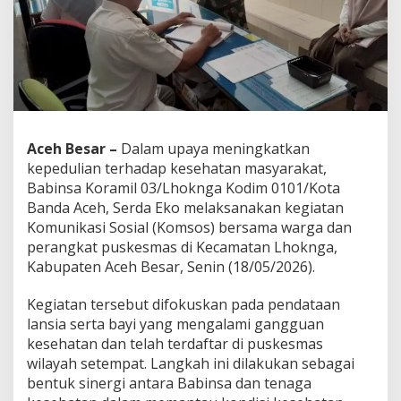
l
i
K
e
s
e
h
a
t
Aceh Besar –
Dalam upaya meningkatkan
a
kepedulian terhadap kesehatan masyarakat,
n
W
Babinsa Koramil 03/Lhoknga Kodim 0101/Kota
a
Banda Aceh, Serda Eko melaksanakan kegiatan
r
Komunikasi Sosial (Komsos) bersama warga dan
g
perangkat puskesmas di Kecamatan Lhoknga,
a
Kabupaten Aceh Besar, Senin (18/05/2026).
,
D
a
Kegiatan tersebut difokuskan pada pendataan
t
lansia serta bayi yang mengalami gangguan
a
kesehatan dan telah terdaftar di puskesmas
L
wilayah setempat. Langkah ini dilakukan sebagai
a
n
bentuk sinergi antara Babinsa dan tenaga
s