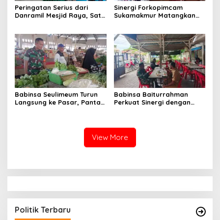
Peringatan Serius dari
Sinergi Forkopimcam
Danramil Mesjid Raya, Satu
Sukamakmur Matangkan
Kesalahan Bisa Rugikan
Persiapan HUT RI ke-81,
Diri, Keluarga, hingga
Semangat Kebersamaan
Satuan
Jadi Kunci Sukses
Babinsa Seulimeum Turun
Babinsa Baiturrahman
Langsung ke Pasar, Pantau
Perkuat Sinergi dengan
Harga Sembako dan
Dinas Kesehatan, Dorong
Pastikan Stabilitas Pangan
Pencegahan Penyakit dan
Peningkatan Kualitas SDM
View More
Politik Terbaru