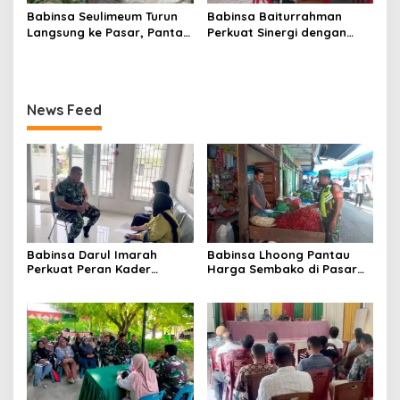
Babinsa Seulimeum Turun
Babinsa Baiturrahman
Langsung ke Pasar, Pantau
Perkuat Sinergi dengan
Harga Sembako dan
Dinas Kesehatan, Dorong
Pastikan Stabilitas Pangan
Pencegahan Penyakit dan
Peningkatan Kualitas SDM
News Feed
Babinsa Darul Imarah
Babinsa Lhoong Pantau
Perkuat Peran Kader
Harga Sembako di Pasar
Posyandu dalam
Tradisional Lamjuhang, Ini
Mendukung Program Gizi
Perkembangannya
Anak