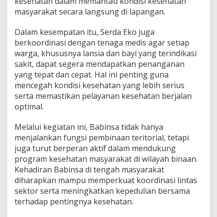
kesehatan dalam memantau kondisi kesehatan
i
masyarakat secara langsung di lapangan.
a
d
Dalam kesempatan itu, Serda Eko juga
a
n
berkoordinasi dengan tenaga medis agar setiap
B
warga, khususnya lansia dan bayi yang terindikasi
a
sakit, dapat segera mendapatkan penanganan
y
yang tepat dan cepat. Hal ini penting guna
i
B
mencegah kondisi kesehatan yang lebih serius
e
serta memastikan pelayanan kesehatan berjalan
r
optimal.
s
a
Melalui kegiatan ini, Babinsa tidak hanya
m
a
menjalankan fungsi pembinaan teritorial, tetapi
P
juga turut berperan aktif dalam mendukung
u
program kesehatan masyarakat di wilayah binaan.
s
Kehadiran Babinsa di tengah masyarakat
k
diharapkan mampu memperkuat koordinasi lintas
e
s
sektor serta meningkatkan kepedulian bersama
m
terhadap pentingnya kesehatan.
a
s