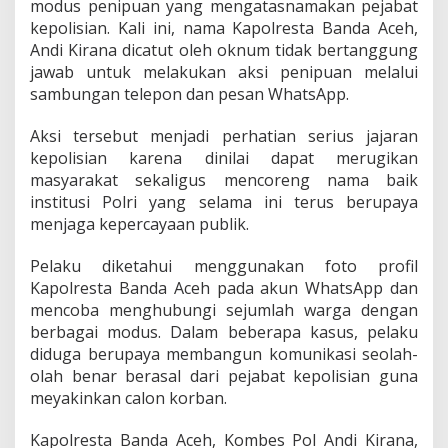
modus penipuan yang mengatasnamakan pejabat
,
kepolisian. Kali ini, nama Kapolresta Banda Aceh,
W
a
Andi Kirana dicatut oleh oknum tidak bertanggung
r
jawab untuk melakukan aksi penipuan melalui
g
sambungan telepon dan pesan WhatsApp.
a
D
Aksi tersebut menjadi perhatian serius jajaran
i
m
kepolisian karena dinilai dapat merugikan
i
masyarakat sekaligus mencoreng nama baik
n
institusi Polri yang selama ini terus berupaya
t
menjaga kepercayaan publik.
a
J
a
Pelaku diketahui menggunakan foto profil
n
Kapolresta Banda Aceh pada akun WhatsApp dan
g
mencoba menghubungi sejumlah warga dengan
a
berbagai modus. Dalam beberapa kasus, pelaku
n
M
diduga berupaya membangun komunikasi seolah-
u
olah benar berasal dari pejabat kepolisian guna
d
meyakinkan calon korban.
a
h
Kapolresta Banda Aceh, Kombes Pol Andi Kirana,
P