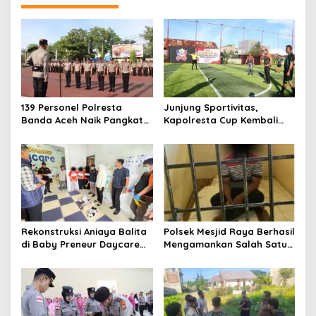
s
i
p
o
s
139 Personel Polresta
Junjung Sportivitas,
Banda Aceh Naik Pangkat
Kapolresta Cup Kembali
Setingkat, Ini Penekanan
Bergulir
dan Harapan Kapolresta
Rekonstruksi Aniaya Balita
Polsek Mesjid Raya Berhasil
di Baby Preneur Daycare
Mengamankan Salah Satu
Lamgugob, Tersangka
Terduga Pelaku Pemerasan
Peragakan 62 Adegan
di Bukit Lamreh