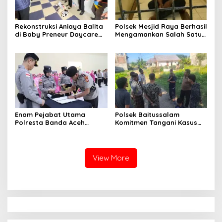
Rekonstruksi Aniaya Balita
Polsek Mesjid Raya Berhasil
di Baby Preneur Daycare
Mengamankan Salah Satu
Lamgugob, Tersangka
Terduga Pelaku Pemerasan
Peragakan 62 Adegan
di Bukit Lamreh
Enam Pejabat Utama
Polsek Baitussalam
Polresta Banda Aceh
Komitmen Tangani Kasus
Diserahterimakan
Pencurian dan
Pengancaman
View More