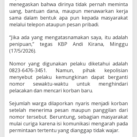
e
menegaskan bahwa dirinya tidak pernah meminta
r
uang, bantuan dana, maupun menawarkan kerja
c
sama dalam bentuk apa pun kepada masyarakat
a
melalui telepon ataupun pesan pribadi.
y
a
“Jika ada yang mengatasnamakan saya, itu adalah
penipuan,” tegas KBP Andi Kirana, Minggu
(17/5/2026).
Nomor yang digunakan pelaku diketahui adalah
0823-6476-3451. Namun, pihak kepolisian
menyebut pelaku kemungkinan dapat berganti
nomor sewaktu-waktu untuk menghindari
pelacakan dan mencari korban baru.
Sejumlah warga dilaporkan nyaris menjadi korban
setelah menerima pesan maupun panggilan dari
nomor tersebut. Beruntung, sebagian masyarakat
mulai curiga karena isi komunikasi mengarah pada
permintaan tertentu yang dianggap tidak wajar.