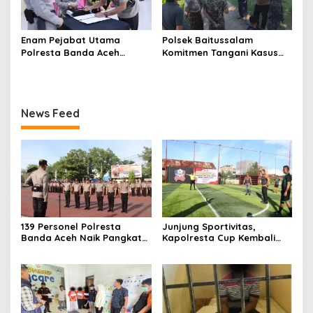
Enam Pejabat Utama
Polsek Baitussalam
Polresta Banda Aceh
Komitmen Tangani Kasus
Diserahterimakan
Pencurian dan
Pengancaman
News Feed
139 Personel Polresta
Junjung Sportivitas,
Banda Aceh Naik Pangkat
Kapolresta Cup Kembali
Setingkat, Ini Penekanan
Bergulir
dan Harapan Kapolresta