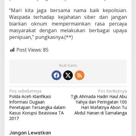
“Mari kita jaga bersama nama baik kepolisian.
Waspada terhadap kejahatan siber dan jangan
biarkan oknum mempermainkan rasa percaya
masyarakat dengan melakukan berbagai upaya
penipuan,” pungkasnya.(**)
Post Views:
85
Ikuti Kami
N
Pos sebelumnya
Pos berikutnya
Polda Aceh Klarifikasi
Tgk Ahmada Hadiri Haul Abu
a
Informasi Dugaan
Yahya dan Peringatan 100
v
Penetapan Tersangka dalam
Hari Wafatnya Abon Tu
Kasus Korupsi Beasiswa TA
Abdul Hanan di Samalanga
i
2017
g
Jangan Lewatkan
a