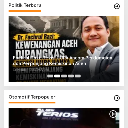
Politik Terbaru
ak
Fachrul Razi: Revisi UUPA Ancam Perdamaian
D
dan Perpanjang Kemiskinan Aceh
M
Di Politik
|
21/06/2026
Di 
Otomotif Terpopuler