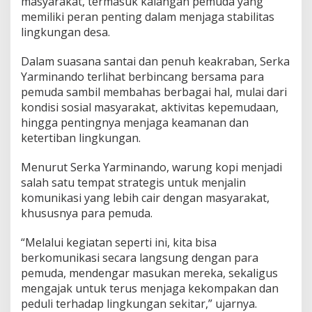
masyarakat, termasuk kalangan pemuda yang
e
memiliki peran penting dalam menjaga stabilitas
r
lingkungan desa.
e
r
a
Dalam suasana santai dan penuh keakraban, Serka
t
Yarminando terlihat berbincang bersama para
S
pemuda sambil membahas berbagai hal, mulai dari
i
kondisi sosial masyarakat, aktivitas kepemudaan,
l
a
hingga pentingnya menjaga keamanan dan
t
ketertiban lingkungan.
u
r
Menurut Serka Yarminando, warung kopi menjadi
a
salah satu tempat strategis untuk menjalin
h
m
komunikasi yang lebih cair dengan masyarakat,
i
khususnya para pemuda.
d
a
“Melalui kegiatan seperti ini, kita bisa
n
berkomunikasi secara langsung dengan para
J
a
pemuda, mendengar masukan mereka, sekaligus
g
mengajak untuk terus menjaga kekompakan dan
a
peduli terhadap lingkungan sekitar,” ujarnya.
K