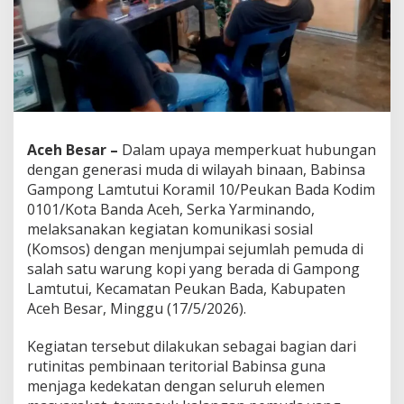
b
a
n
g
i
P
e
m
u
Aceh Besar –
Dalam upaya memperkuat hubungan
d
dengan generasi muda di wilayah binaan, Babinsa
a
d
Gampong Lamtutui Koramil 10/Peukan Bada Kodim
i
0101/Kota Banda Aceh, Serka Yarminando,
W
melaksanakan kegiatan komunikasi sosial
a
(Komsos) dengan menjumpai sejumlah pemuda di
r
salah satu warung kopi yang berada di Gampong
u
n
Lamtutui, Kecamatan Peukan Bada, Kabupaten
g
Aceh Besar, Minggu (17/5/2026).
K
o
Kegiatan tersebut dilakukan sebagai bagian dari
p
rutinitas pembinaan teritorial Babinsa guna
i
,
menjaga kedekatan dengan seluruh elemen
P