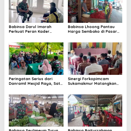
Babinsa Darul Imarah
Babinsa Lhoong Pantau
Perkuat Peran Kader
Harga Sembako di Pasar
Posyandu dalam
Tradisional Lamjuhang, Ini
Mendukung Program Gizi
Perkembangannya
Anak
Peringatan Serius dari
Sinergi Forkopimcam
Danramil Mesjid Raya, Satu
Sukamakmur Matangkan
Kesalahan Bisa Rugikan
Persiapan HUT RI ke-81,
Diri, Keluarga, hingga
Semangat Kebersamaan
Satuan
Jadi Kunci Sukses
Babinsa Seulimeum Turun
Babinsa Baiturrahman