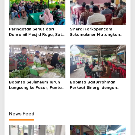
Peringatan Serius dari
Sinergi Forkopimcam
Danramil Mesjid Raya, Satu
Sukamakmur Matangkan
Kesalahan Bisa Rugikan
Persiapan HUT RI ke-81,
Diri, Keluarga, hingga
Semangat Kebersamaan
Satuan
Jadi Kunci Sukses
Babinsa Seulimeum Turun
Babinsa Baiturrahman
Langsung ke Pasar, Pantau
Perkuat Sinergi dengan
Harga Sembako dan
Dinas Kesehatan, Dorong
Pastikan Stabilitas Pangan
Pencegahan Penyakit dan
Peningkatan Kualitas SDM
News Feed