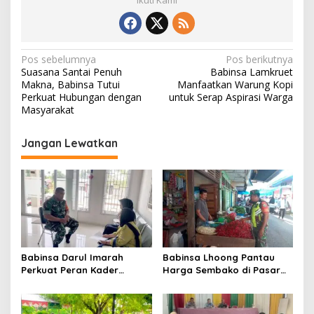
Ikuti Kami
N
Pos sebelumnya
Pos berikutnya
Suasana Santai Penuh
Babinsa Lamkruet
a
Makna, Babinsa Tutui
Manfaatkan Warung Kopi
v
Perkuat Hubungan dengan
untuk Serap Aspirasi Warga
Masyarakat
i
g
Jangan Lewatkan
a
s
i
p
o
s
Babinsa Darul Imarah
Babinsa Lhoong Pantau
Perkuat Peran Kader
Harga Sembako di Pasar
Posyandu dalam
Tradisional Lamjuhang, Ini
Mendukung Program Gizi
Perkembangannya
Anak