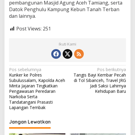
pembangunan Masjid Agung Aceh Tamiang, serta
Datok Penghulu Kampung Kebun Tanah Terban
dan lainnya.
Post Views:
251
Ikuti Kami
N
Pos sebelumnya
Pos berikutnya
Kunker ke Polres
Tangis Bayi Kembar Pecah
a
Subulussalam, Kapolda Aceh
di Tol Sibanceh, Travel JRG
v
Minta Jajaran Tingkatkan
Jadi Saksi Lahirnya
Pengawasan Peredaran
Kehidupan Baru
i
Narkoba Serta
Tandatangani Prasasti
g
Lapangan Tembak
a
s
Jangan Lewatkan
i