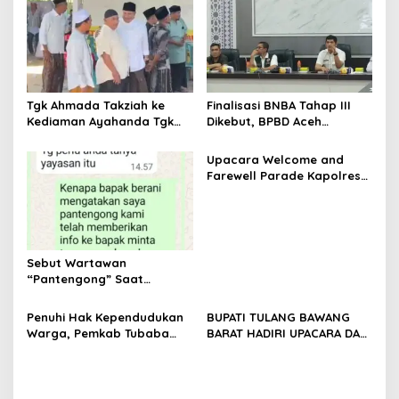
p
o
s
Tgk Ahmada Takziah ke
Finalisasi BNBA Tahap III
Kediaman Ayahanda Tgk
Dikebut, BPBD Aceh
Zumadi di Peudada
Tamiang Libatkan Datok
Penghulu untuk Vervali
Upacara Welcome and
Stimulan Rumah
Farewell Parade Kapolres
Tulang Bawang Barat
Berlangsung Khidmat
Sebut Wartawan
“Pantengong” Saat
Dikonfirmasi, Kadisdik Aceh
Diduga Langgar Hukum &
Penuhi Hak Kependudukan
BUPATI TULANG BAWANG
Etika, DPR‑Provinsi,
Warga, Pemkab Tubaba
BARAT HADIRI UPACARA DAN
Gubernur dan PLLDA
Gelar Sidang Isbat Nikah
SYUKURAN HARI
Diminta Segera Bertindak
Terpadu dan Teken MOU
BHAYANGKARA KE-80 TAHUN
Lintas Sektoral
2026