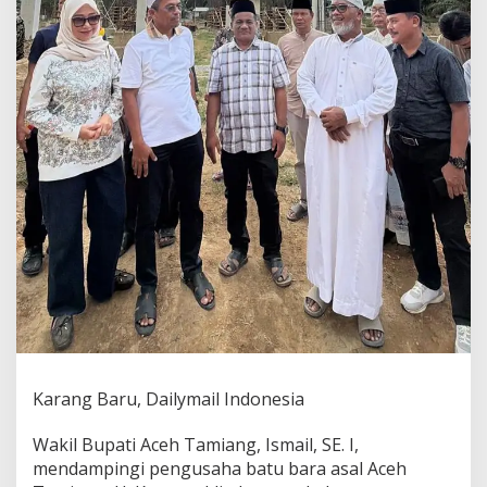
r
e
s
i
a
s
i
D
o
n
a
s
i
R
p
4
M
i
l
i
Karang Baru, Dailymail Indonesia
a
r
d
Wakil Bupati Aceh Tamiang, Ismail, SE. I,
a
mendampingi pengusaha batu bara asal Aceh
r