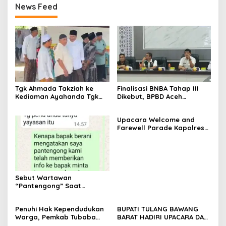
News Feed
Tgk Ahmada Takziah ke
Finalisasi BNBA Tahap III
Kediaman Ayahanda Tgk
Dikebut, BPBD Aceh
Zumadi di Peudada
Tamiang Libatkan Datok
Penghulu untuk Vervali
Upacara Welcome and
Stimulan Rumah
Farewell Parade Kapolres
Tulang Bawang Barat
Berlangsung Khidmat
Sebut Wartawan
“Pantengong” Saat
Dikonfirmasi, Kadisdik Aceh
Diduga Langgar Hukum &
Penuhi Hak Kependudukan
BUPATI TULANG BAWANG
Etika, DPR‑Provinsi,
Warga, Pemkab Tubaba
BARAT HADIRI UPACARA DAN
Gubernur dan PLLDA
Gelar Sidang Isbat Nikah
SYUKURAN HARI