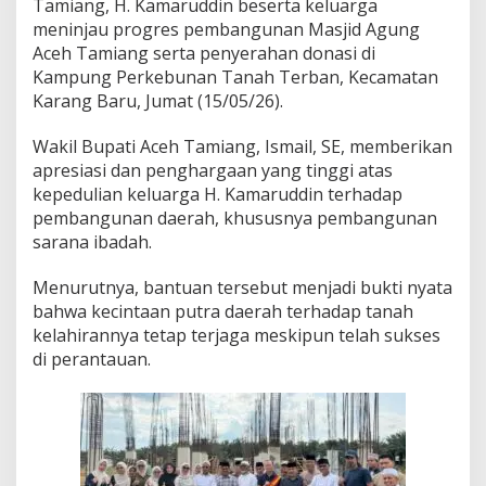
Tamiang, H. Kamaruddin beserta keluarga
i
meninjau progres pembangunan Masjid Agung
P
u
Aceh Tamiang serta penyerahan donasi di
t
Kampung Perkebunan Tanah Terban, Kecamatan
r
Karang Baru, Jumat (15/05/26).
a
D
Wakil Bupati Aceh Tamiang, Ismail, SE, memberikan
a
e
apresiasi dan penghargaan yang tinggi atas
r
kepedulian keluarga H. Kamaruddin terhadap
a
pembangunan daerah, khususnya pembangunan
h
sarana ibadah.
u
n
t
Menurutnya, bantuan tersebut menjadi bukti nyata
u
bahwa kecintaan putra daerah terhadap tanah
k
kelahirannya tetap terjaga meskipun telah sukses
P
di perantauan.
e
m
b
a
n
g
u