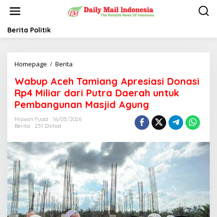
L
e
w
a
Berita Politik
t
i
k
Homepage
/
Berita
W
e
a
k
Wabup Aceh Tamiang Apresiasi Donasi
b
o
u
n
Rp4 Miliar dari Putra Daerah untuk
p
t
Pembangunan Masjid Agung
A
e
c
n
Miswan Fuad
16/05/2026
e
Berita
251 Dilihat
h
T
a
m
i
a
n
g
A
p