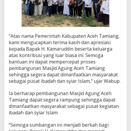
n
a
n
M
a
s
j
“Atas nama Pemerintah Kabupaten Aceh Tamiang,
i
kami mengucapkan terima kasih dan apresiasi
d
kepada Bapak H. Kamaruddin beserta keluarga
A
atas kontribusi yang luar biasa ini. Semoga
g
bantuan ini dapat mempercepat proses
u
n
pembangunan Masjid Agung Aceh Tamiang
g
sehingga segera dapat dimanfaatkan masyarakat
sebagai pusat ibadah dan syiar Islam,” ujar Wabup.
Ia berharap pembangunan Masjid Agung Aceh
Tamiang dapat segera rampung sehingga dapat
dimanfaatkan masyarakat sebagai pusat kegiatan
ibadah dan syiar Islam.
“Semoga sumbangan ini menjadi berkah bagi