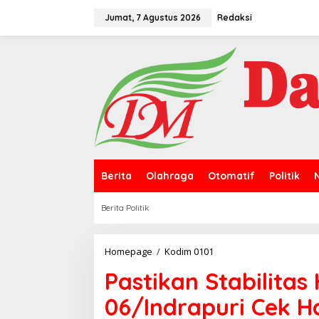
L
e
Jumat, 7 Agustus 2026
Redaksi
w
a
t
i
k
e
k
o
n
t
e
n
Berita
Olahraga
Otomatif
Politik
Berita Politik
Homepage
/
Kodim 0101
P
a
Pastikan Stabilitas
s
t
06/Indrapuri Cek H
i
k