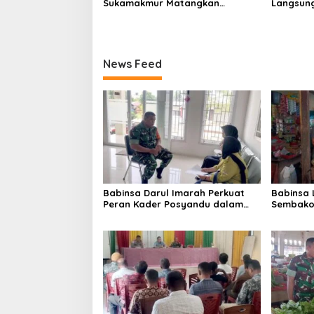
Sukamakmur Matangkan
Langsung
Persiapan HUT RI ke-81,
Harga S
Semangat Kebersamaan Jadi
Stabilit
Kunci Sukses
News Feed
Babinsa Darul Imarah Perkuat
Babinsa
Peran Kader Posyandu dalam
Sembako 
Mendukung Program Gizi Anak
Lamjuhan
Perkemb