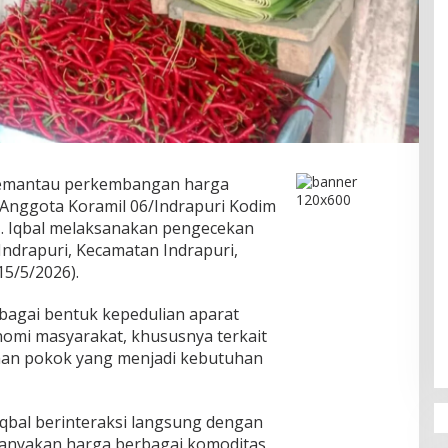
emantau perkembangan harga
Anggota Koramil 06/Indrapuri Kodim
M. Iqbal melaksanakan pengecekan
Indrapuri, Kecamatan Indrapuri,
5/5/2026).
ebagai bentuk kepedulian aparat
onomi masyarakat, khususnya terkait
uhan pokok yang menjadi kebutuhan
 Iqbal berinteraksi langsung dengan
anyakan harga berbagai komoditas