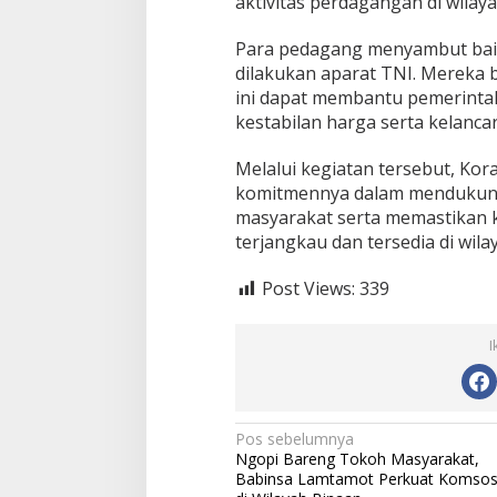
aktivitas perdagangan di wilaya
Para pedagang menyambut baik
dilakukan aparat TNI. Mereka 
ini dapat membantu pemerintah
kestabilan harga serta kelanca
Melalui kegiatan tersebut, Ko
komitmennya dalam mendukung 
masyarakat serta memastikan 
terjangkau dan tersedia di wil
Post Views:
339
I
N
Pos sebelumnya
Ngopi Bareng Tokoh Masyarakat,
a
Babinsa Lamtamot Perkuat Komso