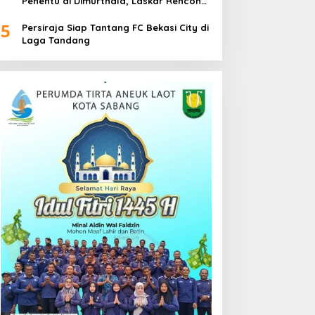
Penentu di Dimurthala, Laskar Rencong
Bidik Tiga Poin
5
Persiraja Siap Tantang FC Bekasi City di
Laga Tandang