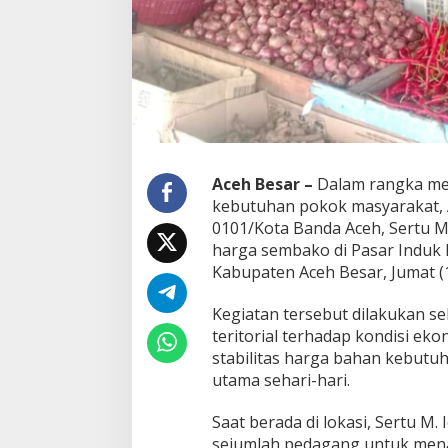
l
K
o
r
a
m
i
l
0
6
Aceh Besar –
Dalam rangka m
/
kebutuhan pokok masyarakat, 
I
0101/Kota Banda Aceh, Sertu 
n
harga sembako di Pasar Induk 
d
r
Kabupaten Aceh Besar, Jumat (1
a
p
Kegiatan tersebut dilakukan s
u
teritorial terhadap kondisi ek
r
stabilitas harga bahan kebut
i
C
utama sehari-hari.
e
k
Saat berada di lokasi, Sertu M.
H
sejumlah pedagang untuk men
a