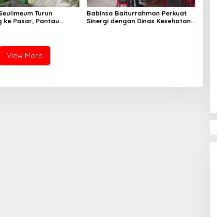
Seulimeum Turun
Babinsa Baiturrahman Perkuat
 ke Pasar, Pantau
Sinergi dengan Dinas Kesehatan,
embako dan Pastikan
Dorong Pencegahan Penyakit
as Pangan
dan Peningkatan Kualitas SDM
View More