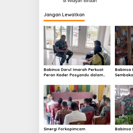
v
di Wilayah Binaan
i
Jangan Lewatkan
g
a
s
i
p
o
s
Babinsa Darul Imarah Perkuat
Babinsa
Peran Kader Posyandu dalam
Sembako 
Mendukung Program Gizi Anak
Lamjuhan
Perkemb
Sinergi Forkopimcam
Babinsa 