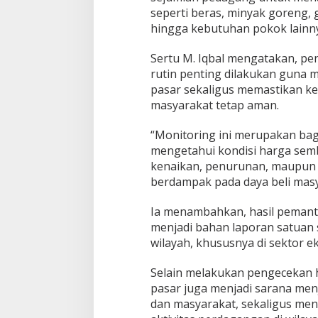
seperti beras, minyak goreng, g
r
g
hingga kebutuhan pokok lainn
a
S
Sertu M. Iqbal mengatakan, p
e
rutin penting dilakukan guna
m
pasar sekaligus memastikan k
b
a
masyarakat tetap aman.
k
o
“Monitoring ini merupakan bag
d
mengetahui kondisi harga semb
i
kenaikan, penurunan, maupun 
P
a
berdampak pada daya beli masy
s
a
Ia menambahkan, hasil pemant
r
menjadi bahan laporan satuan 
I
wilayah, khususnya di sektor 
n
d
u
Selain melakukan pengecekan h
k
pasar juga menjadi sarana me
dan masyarakat, sekaligus meny