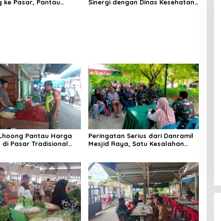
 ke Pasar, Pantau
Sinergi dengan Dinas Kesehatan,
embako dan Pastikan
Dorong Pencegahan Penyakit
as Pangan
dan Peningkatan Kualitas SDM
 Lhoong Pantau Harga
Peringatan Serius dari Danramil
di Pasar Tradisional
Mesjid Raya, Satu Kesalahan
g, Ini
Bisa Rugikan Diri, Keluarga,
angannya
hingga Satuan