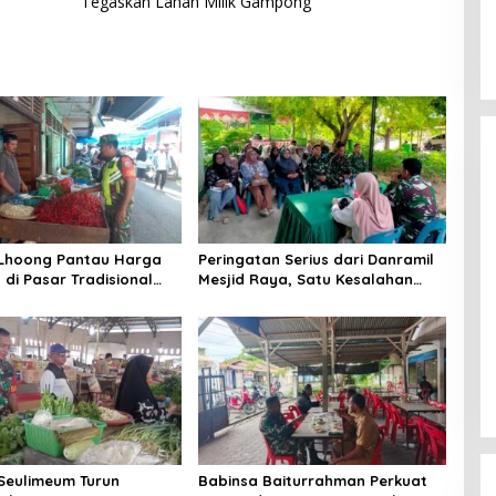
Tegaskan Lahan Milik Gampong
 Lhoong Pantau Harga
Peringatan Serius dari Danramil
di Pasar Tradisional
Mesjid Raya, Satu Kesalahan
g, Ini
Bisa Rugikan Diri, Keluarga,
angannya
hingga Satuan
Seulimeum Turun
Babinsa Baiturrahman Perkuat