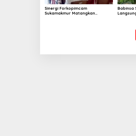
Sinergi Forkopimcam
Babinsa 
Sukamakmur Matangkan
Langsung
Persiapan HUT RI ke-81,
Harga S
Semangat Kebersamaan Jadi
Stabilit
Kunci Sukses