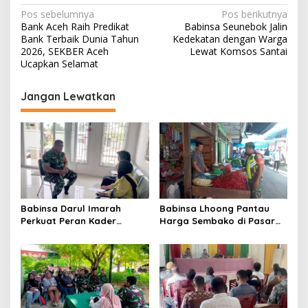
N
Pos sebelumnya
Pos berikutnya
Bank Aceh Raih Predikat
Babinsa Seunebok Jalin
a
Bank Terbaik Dunia Tahun
Kedekatan dengan Warga
v
2026, SEKBER Aceh
Lewat Komsos Santai
Ucapkan Selamat
i
g
Jangan Lewatkan
a
s
i
p
o
s
Babinsa Darul Imarah
Babinsa Lhoong Pantau
Perkuat Peran Kader
Harga Sembako di Pasar
Posyandu dalam
Tradisional Lamjuhang, Ini
Mendukung Program Gizi
Perkembangannya
Anak