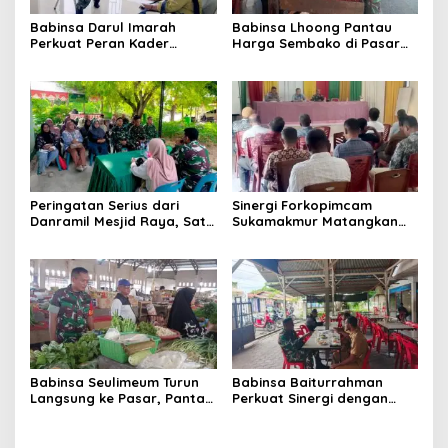
Babinsa Darul Imarah
Babinsa Lhoong Pantau
Perkuat Peran Kader
Harga Sembako di Pasar
Posyandu dalam
Tradisional Lamjuhang, Ini
Mendukung Program Gizi
Perkembangannya
Anak
Peringatan Serius dari
Sinergi Forkopimcam
Danramil Mesjid Raya, Satu
Sukamakmur Matangkan
Kesalahan Bisa Rugikan
Persiapan HUT RI ke-81,
Diri, Keluarga, hingga
Semangat Kebersamaan
Satuan
Jadi Kunci Sukses
Babinsa Seulimeum Turun
Babinsa Baiturrahman
Langsung ke Pasar, Pantau
Perkuat Sinergi dengan
Harga Sembako dan
Dinas Kesehatan, Dorong
Pastikan Stabilitas Pangan
Pencegahan Penyakit dan
Peningkatan Kualitas SDM