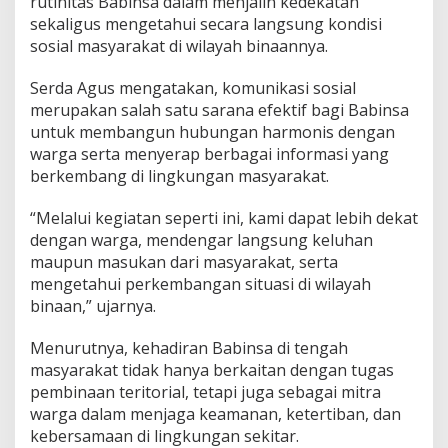
rutinitas Babinsa dalam menjalin kedekatan
g
sekaligus mengetahui secara langsung kondisi
a
sosial masyarakat di wilayah binaannya.
L
e
w
Serda Agus mengatakan, komunikasi sosial
a
merupakan salah satu sarana efektif bagi Babinsa
t
untuk membangun hubungan harmonis dengan
K
warga serta menyerap berbagai informasi yang
o
m
berkembang di lingkungan masyarakat.
u
n
“Melalui kegiatan seperti ini, kami dapat lebih dekat
i
dengan warga, mendengar langsung keluhan
k
maupun masukan dari masyarakat, serta
a
s
mengetahui perkembangan situasi di wilayah
i
binaan,” ujarnya.
S
a
Menurutnya, kehadiran Babinsa di tengah
n
masyarakat tidak hanya berkaitan dengan tugas
t
a
pembinaan teritorial, tetapi juga sebagai mitra
i
warga dalam menjaga keamanan, ketertiban, dan
kebersamaan di lingkungan sekitar.