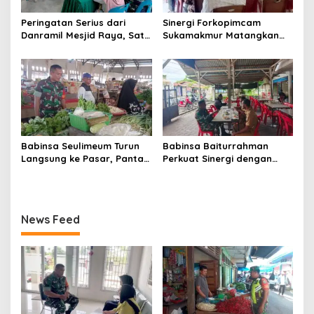
Peringatan Serius dari
Sinergi Forkopimcam
Danramil Mesjid Raya, Satu
Sukamakmur Matangkan
Kesalahan Bisa Rugikan
Persiapan HUT RI ke-81,
Diri, Keluarga, hingga
Semangat Kebersamaan
Satuan
Jadi Kunci Sukses
Babinsa Seulimeum Turun
Babinsa Baiturrahman
Langsung ke Pasar, Pantau
Perkuat Sinergi dengan
Harga Sembako dan
Dinas Kesehatan, Dorong
Pastikan Stabilitas Pangan
Pencegahan Penyakit dan
Peningkatan Kualitas SDM
News Feed