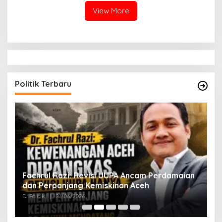
View More
Politik Terbaru
ak
Fachrul Razi: Revisi UUPA Ancam Perdamaian
D
dan Perpanjang Kemiskinan Aceh
M
Di Politik
|
21/06/2026
Di 