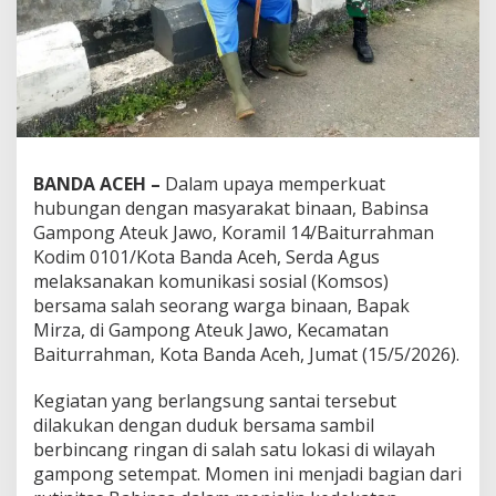
r
e
r
a
t
S
i
l
a
BANDA ACEH –
Dalam upaya memperkuat
t
hubungan dengan masyarakat binaan, Babinsa
u
r
Gampong Ateuk Jawo, Koramil 14/Baiturrahman
a
Kodim 0101/Kota Banda Aceh, Serda Agus
h
melaksanakan komunikasi sosial (Komsos)
m
bersama salah seorang warga binaan, Bapak
i
Mirza, di Gampong Ateuk Jawo, Kecamatan
d
e
Baiturrahman, Kota Banda Aceh, Jumat (15/5/2026).
n
g
Kegiatan yang berlangsung santai tersebut
a
dilakukan dengan duduk bersama sambil
n
berbincang ringan di salah satu lokasi di wilayah
W
a
gampong setempat. Momen ini menjadi bagian dari
r