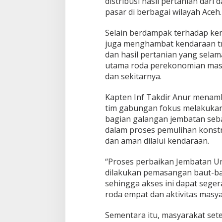
distribusi hasil pertanian dar
pasar di berbagai wilayah Aceh.
Selain berdampak terhadap k
juga menghambat kendaraan t
dan hasil pertanian yang selam
utama roda perekonomian masy
dan sekitarnya.
Kapten Inf Takdir Anur menamb
tim gabungan fokus melakuka
bagian galangan jembatan seba
dalam proses pemulihan konst
dan aman dilalui kendaraan.
“Proses perbaikan Jembatan Umah
dilakukan pemasangan baut-ba
sehingga akses ini dapat sege
roda empat dan aktivitas masya
Sementara itu, masyarakat set