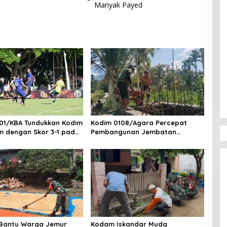
Manyak Payed
01/KBA Tundukkan Kodim
Kodim 0108/Agara Percepat
m dengan Skor 3-1 pada
Pembangunan Jembatan
ngdam IM Cup 2026
Gantung Perintis di Ds. Kuta
Ujung, Aceh Tenggara
 Bantu Warga Jemur
Kodam Iskandar Muda