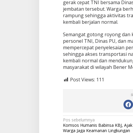
gerak cepat TNI bersama Dina
jembatan tersebut. Warga berh
rampung sehingga aktivitas tra
kembali berjalan normal.
Semangat gotong royong dan 
personel TNI, Dinas PU, dan 
mempercepat penyelesaian per
sehingga akses transportasi na
kembali normal dan mendukun
masyarakat di wilayah Bener M
Post Views:
111
I
N
Pos sebelumnya
Komsos Humanis Babinsa KBJ, Ajak
a
Warga Jaga Keamanan Lingkungan