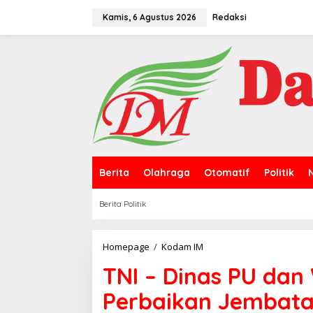
L
e
Kamis, 6 Agustus 2026
Redaksi
w
a
t
i
k
e
k
o
n
t
e
n
Berita
Olahraga
Otomatif
Politik
Berita Politik
Homepage
/
Kodam IM
T
N
TNI – Dinas PU dan
I
-
Perbaikan Jembata
D
i