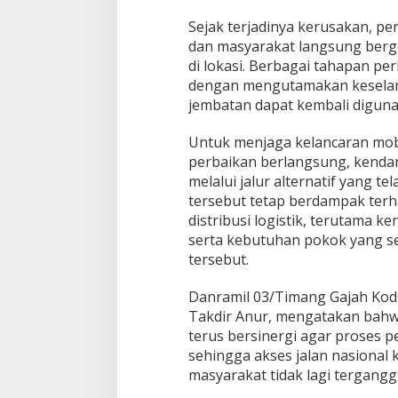
s
Sejak terjadinya kerusakan, pe
i
dan masyarakat langsung ber
B
e
di lokasi. Berbagai tahapan pe
n
dengan mengutamakan keselam
e
jembatan dapat kembali diguna
r
M
Untuk menjaga kelancaran mob
e
r
perbaikan berlangsung, kenda
i
melalui jalur alternatif yang te
a
tersebut tetap berdampak terh
h
distribusi logistik, terutama 
serta kebutuhan pokok yang set
tersebut.
Danramil 03/Timang Gajah Kod
Takdir Anur, mengatakan bahwa
terus bersinergi agar proses p
sehingga akses jalan nasional 
masyarakat tidak lagi tergangg