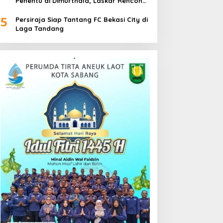
Penentu di Dimurthala, Laskar Rencong
Bidik Tiga Poin
5
Persiraja Siap Tantang FC Bekasi City di
Laga Tandang