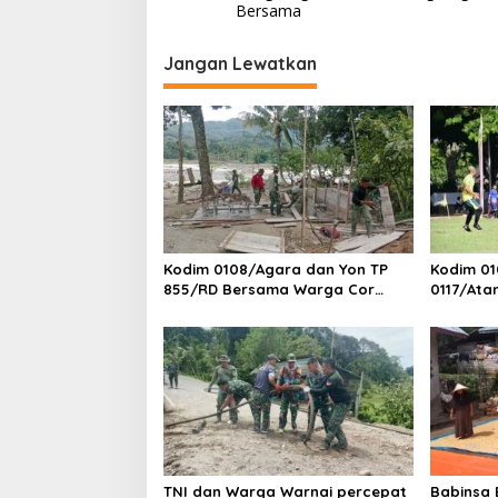
v
Bersama
i
Jangan Lewatkan
g
a
s
i
p
o
s
Kodim 0108/Agara dan Yon TP
Kodim 01
855/RD Bersama Warga Cor
0117/Ata
Pondasi Blok Angkur Jembatan
Piala Pa
Gantung di Ds. Lawe Ger Ger,
Aceh Tenggara
TNI dan Warga Warnai percepat
Babinsa