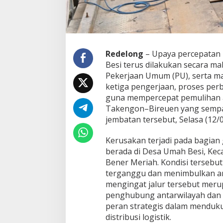
a
i
k
a
n
J
Redelong
– Upaya percepatan 
e
Besi terus dilakukan secara ma
m
Pekerjaan Umum (PU), serta m
b
ketiga pengerjaan, proses per
a
guna mempercepat pemulihan ak
t
a
Takengon–Bireuen yang sempa
n
jembatan tersebut, Selasa (12/0
B
a
Kerusakan terjadi pada bagian
i
berada di Desa Umah Besi, Kec
l
e
Bener Meriah. Kondisi tersebut
y
terganggu dan menimbulkan an
U
mengingat jalur tersebut meru
m
penghubung antarwilayah dan a
a
h
peran strategis dalam menduk
B
distribusi logistik.
e