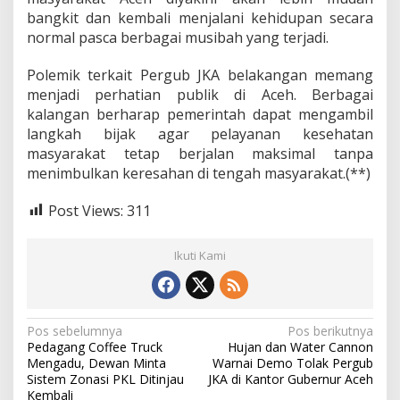
bangkit dan kembali menjalani kehidupan secara
normal pasca berbagai musibah yang terjadi.
Polemik terkait Pergub JKA belakangan memang
menjadi perhatian publik di Aceh. Berbagai
kalangan berharap pemerintah dapat mengambil
langkah bijak agar pelayanan kesehatan
masyarakat tetap berjalan maksimal tanpa
menimbulkan keresahan di tengah masyarakat.(**)
Post Views:
311
Ikuti Kami
N
Pos sebelumnya
Pos berikutnya
Pedagang Coffee Truck
Hujan dan Water Cannon
a
Mengadu, Dewan Minta
Warnai Demo Tolak Pergub
v
Sistem Zonasi PKL Ditinjau
JKA di Kantor Gubernur Aceh
Kembali