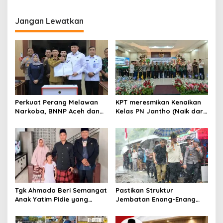
i
g
Jangan Lewatkan
a
s
i
p
o
s
Perkuat Perang Melawan
KPT meresmikan Kenaikan
Narkoba, BNNP Aceh dan
Kelas PN Jantho (Naik dari
Pemkab Aceh Barat Bentuk
Kelas II ke Kelas I B)
ULT P4GN
Tgk Ahmada Beri Semangat
Pastikan Struktur
Anak Yatim Pidie yang
Jembatan Enang-Enang
Berjuang Melawan Bocor
Diperkuat, Kaposwil Satgas
Jantung
PRR Aceh: Boleh tapi