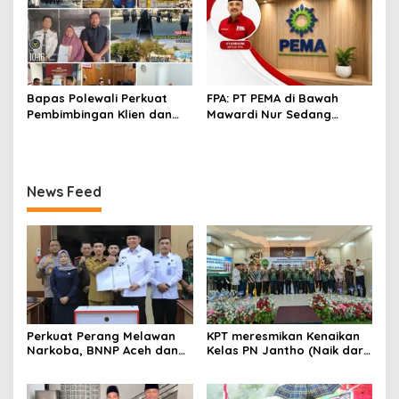
Keselamatan Warga di
Atas Segalanya
Bapas Polewali Perkuat
FPA: PT PEMA di Bawah
Pembimbingan Klien dan
Mawardi Nur Sedang
Pendampingan Anak
Benahi Beban Masa Lalu,
Berhadapan dengan
Publik Perlu Beri
Hukum
Kepercayaan
News Feed
Perkuat Perang Melawan
KPT meresmikan Kenaikan
Narkoba, BNNP Aceh dan
Kelas PN Jantho (Naik dari
Pemkab Aceh Barat Bentuk
Kelas II ke Kelas I B)
ULT P4GN