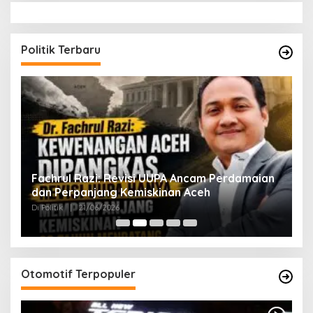
Politik Terbaru
ak
Fachrul Razi: Revisi UUPA Ancam Perdamaian
D
dan Perpanjang Kemiskinan Aceh
M
Di Politik
|
21/06/2026
Di 
Otomotif Terpopuler