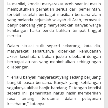
y
Ia menilai, kondisi masyarakat Aceh saat ini masih
a
membutuhkan perhatian serius dari pemerintah,
t
terlebih setelah berbagai musibah bencana alam
T
yang melanda sejumlah wilayah di Aceh, termasuk
e
banjir bandang yang menyebabkan banyak warga
n
t
kehilangan harta benda bahkan tempat tinggal
a
mereka.
n
g
Dalam situasi sulit seperti sekarang, kata dia,
P
masyarakat seharusnya diberikan kemudahan
e
r
akses kesehatan, bukan justru dibebani dengan
g
berbagai aturan yang menimbulkan kebingungan
u
di lapangan.
b
J
“Terlalu banyak masyarakat yang sedang berjuang
K
A
bangkit pasca bencana. Banyak yang kehilangan
segalanya akibat banjir bandang. Di tengah kondisi
seperti ini, pemerintah harus hadir memberikan
rasa tenang, terutama dalam pelayanan
kesehatan,” katanya.