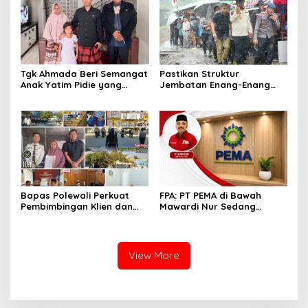
Tgk Ahmada Beri Semangat
Pastikan Struktur
Anak Yatim Pidie yang
Jembatan Enang-Enang
Berjuang Melawan Bocor
Diperkuat, Kaposwil Satgas
Jantung
PRR Aceh: Boleh tapi
Keselamatan Warga di
Atas Segalanya
Bapas Polewali Perkuat
FPA: PT PEMA di Bawah
Pembimbingan Klien dan
Mawardi Nur Sedang
Pendampingan Anak
Benahi Beban Masa Lalu,
Berhadapan dengan
Publik Perlu Beri
Hukum
Kepercayaan
View More