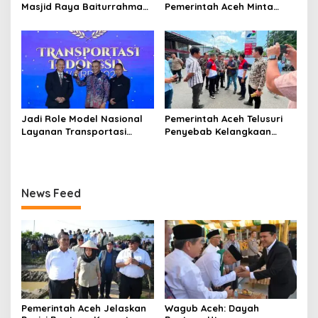
Masjid Raya Baiturrahman,
Pemerintah Aceh Minta
Wagub Aceh Perkuat
Pertamina Perbaiki
Sinergi dengan Ulama
Pelayanan SPBU
Jadi Role Model Nasional
Pemerintah Aceh Telusuri
Layanan Transportasi
Penyebab Kelangkaan
Publik Gratis, Mualem Raih
Semen dan BBM
Transportasi Indonesia
Award 2026
News Feed
Pemerintah Aceh Jelaskan
‎Wagub Aceh: Dayah