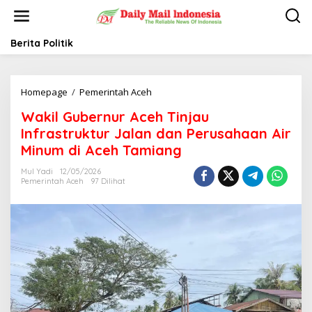
L
e
w
a
Berita Politik
t
i
k
Homepage
/
Pemerintah Aceh
W
e
a
k
Wakil Gubernur Aceh Tinjau
k
o
i
n
Infrastruktur Jalan dan Perusahaan Air
l
t
Minum di Aceh Tamiang
G
e
u
n
Mul Yadi
12/05/2026
b
Pemerintah Aceh
97 Dilihat
e
r
n
u
r
A
c
e
h
T