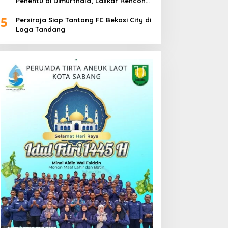
Penentu di Dimurthala, Laskar Rencong
Bidik Tiga Poin
5
Persiraja Siap Tantang FC Bekasi City di
Laga Tandang