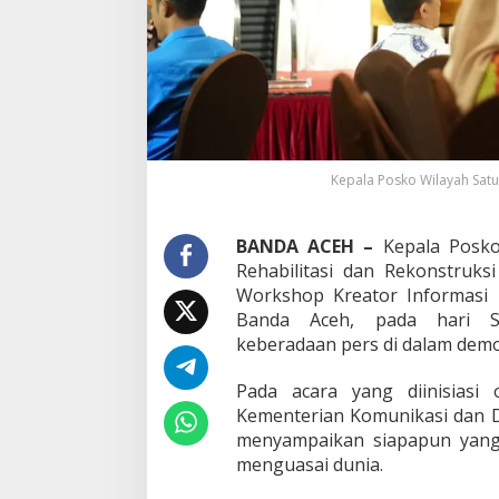
e
n
t
i
n
g
n
y
a
Kepala Posko Wilayah Satua
P
e
n
BANDA ACEH –
Kepala Posko
y
Rehabilitasi dan Rekonstruksi
a
Workshop Kreator Informasi 
m
Banda Aceh, pada hari Se
p
a
keberadaan pers di dalam demok
i
a
Pada acara yang diinisiasi 
n
Kementerian Komunikasi dan Dig
I
menyampaikan siapapun yang
n
f
menguasai dunia.
o
r