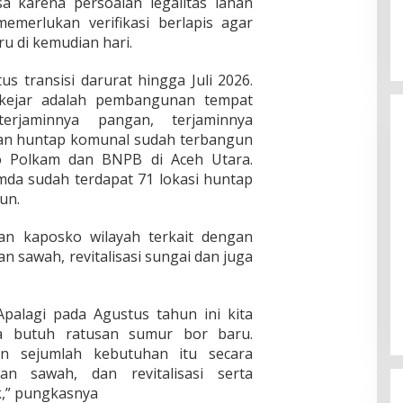
a karena persoalan legalitas lahan
emerlukan verifikasi berlapis agar
u di kemudian hari.
us transisi darurat hingga Juli 2026.
ikejar adalah pembangunan tempat
erjaminnya pangan, terjaminnya
an huntap komunal sudah terbangun
 Polkam dan BNPB di Aceh Utara.
emda sudah terdapat 71 lokasi huntap
un.
an kaposko wilayah terkait dengan
 sawah, revitalisasi sungai dan juga
Apalagi pada Agustus tahun ini kita
ta butuh ratusan sumur bor baru.
 sejumlah kebutuhan itu secara
an sawah, dan revitalisasi serta
k,” pungkasnya