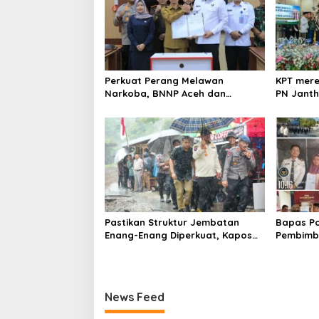
i
p
o
s
Perkuat Perang Melawan
KPT mere
Narkoba, BNNP Aceh dan
PN Jantho
Pemkab Aceh Barat Bentuk ULT
Kelas I B
P4GN
Pastikan Struktur Jembatan
Bapas Po
Enang-Enang Diperkuat, Kaposwil
Pembimbi
Satgas PRR Aceh: Boleh tapi
Pendamp
Keselamatan Warga di Atas
dengan 
Segalanya
News Feed