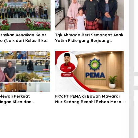
smikan Kenaikan Kelas
Tgk Ahmada Beri Semangat Anak
 (Naik dari Kelas II ke
Yatim Pidie yang Berjuang
)
Melawan Bocor Jantung
lewali Perkuat
FPA: PT PEMA di Bawah Mawardi
ngan Klien dan
Nur Sedang Benahi Beban Masa
ingan Anak Berhadapan
Lalu, Publik Perlu Beri
Hukum
Kepercayaan