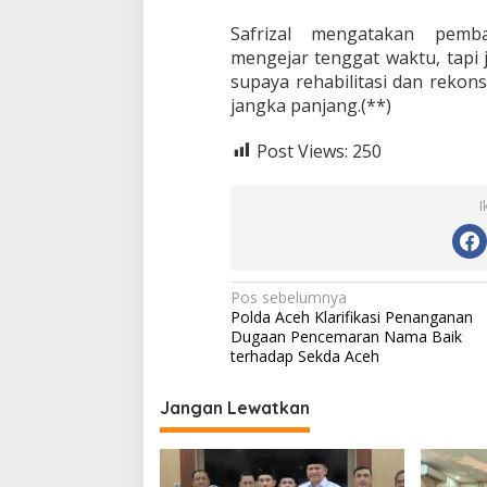
Safrizal mengatakan pem
mengejar tenggat waktu, tap
supaya rehabilitasi dan reko
jangka panjang.(**)
Post Views:
250
I
N
Pos sebelumnya
Polda Aceh Klarifikasi Penanganan
a
Dugaan Pencemaran Nama Baik
v
terhadap Sekda Aceh
i
Jangan Lewatkan
g
a
s