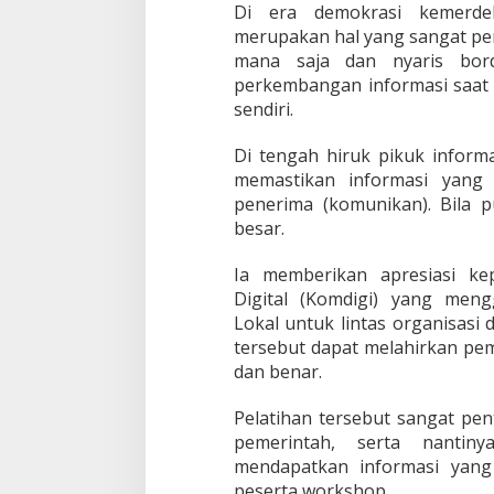
Di era demokrasi kemerdek
m
merupakan hal yang sangat penti
a
mana saja dan nyaris bord
s
i
perkembangan informasi saat i
A
sendiri.
k
u
Di tengah hiruk pikuk informa
r
memastikan informasi yang 
a
t
penerima (komunikan). Bila p
P
besar.
e
m
Ia memberikan apresiasi ke
u
Digital (Komdigi) yang men
l
i
Lokal untuk lintas organisasi
h
tersebut dapat melahirkan pem
a
dan benar.
n
P
Pelatihan tersebut sangat pe
a
s
pemerintah, serta nantin
c
mendapatkan informasi yang
a
peserta workshop.