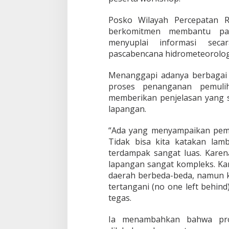
b
e
Posko Wilayah Percepatan Re
n
c
berkomitmen membantu pa
a
menyuplai informasi seca
n
pascabencana hidrometeorologi
a
d
Menanggapi adanya berbagai o
i
A
proses penanganan pemuliha
c
memberikan penjelasan yang s
e
lapangan.
h
“Ada yang menyampaikan pem
Tidak bisa kita katakan lam
terdampak sangat luas. Karen
lapangan sangat kompleks. Ka
daerah berbeda-beda, namun k
tertangani (no one left behind
tegas.
Ia menambahkan bahwa pro