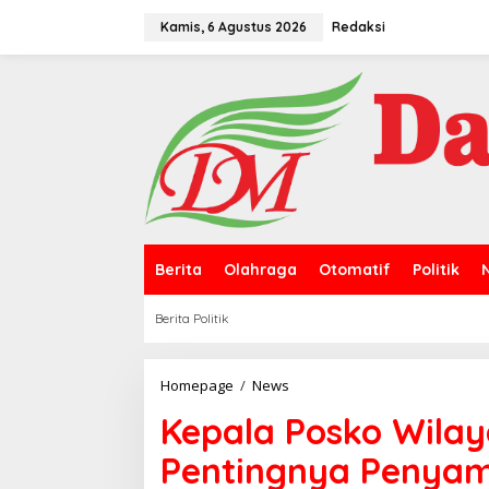
L
e
Kamis, 6 Agustus 2026
Redaksi
w
a
t
i
k
e
k
o
n
t
e
n
Berita
Olahraga
Otomatif
Politik
Berita Politik
Homepage
/
News
K
e
Kepala Posko Wila
p
a
Pentingnya Penyam
l
a