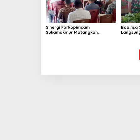
Sinergi Forkopimcam
Babinsa 
Sukamakmur Matangkan
Langsung
Persiapan HUT RI ke-81,
Harga S
Semangat Kebersamaan Jadi
Stabilit
Kunci Sukses