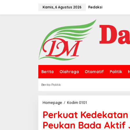
L
e
Kamis, 6 Agustus 2026
Redaksi
w
a
t
i
k
e
k
o
n
t
e
n
Berita
Olahraga
Otomatif
Politik
Berita Politik
Homepage
/
Kodim 0101
P
e
Perkuat Kedekatan
r
k
Peukan Bada Aktif 
u
a