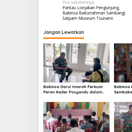
N
Pos sebelumnya
Pantau Lonjakan Pengunjung,
a
Babinsa Baiturrahman Sambangi
v
Satpam Museum Tsunami
i
Jangan Lewatkan
g
a
s
i
p
o
s
Babinsa Darul Imarah Perkuat
Babinsa
Peran Kader Posyandu dalam
Sembako 
Mendukung Program Gizi Anak
Lamjuhan
Perkemb