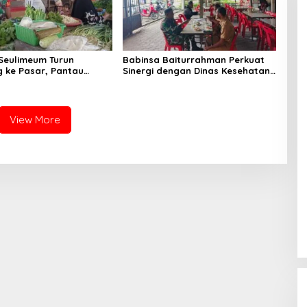
Seulimeum Turun
Babinsa Baiturrahman Perkuat
 ke Pasar, Pantau
Sinergi dengan Dinas Kesehatan,
embako dan Pastikan
Dorong Pencegahan Penyakit
as Pangan
dan Peningkatan Kualitas SDM
View More