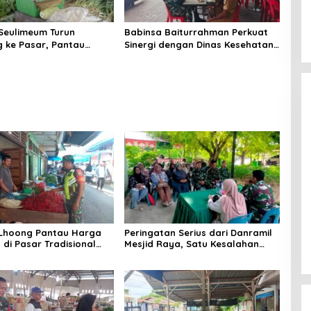
Seulimeum Turun
Babinsa Baiturrahman Perkuat
 ke Pasar, Pantau
Sinergi dengan Dinas Kesehatan,
embako dan Pastikan
Dorong Pencegahan Penyakit
as Pangan
dan Peningkatan Kualitas SDM
 Lhoong Pantau Harga
Peringatan Serius dari Danramil
di Pasar Tradisional
Mesjid Raya, Satu Kesalahan
g, Ini
Bisa Rugikan Diri, Keluarga,
angannya
hingga Satuan