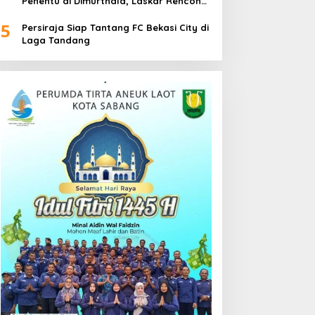
Penentu di Dimurthala, Laskar Rencong
Bidik Tiga Poin
5
Persiraja Siap Tantang FC Bekasi City di
Laga Tandang