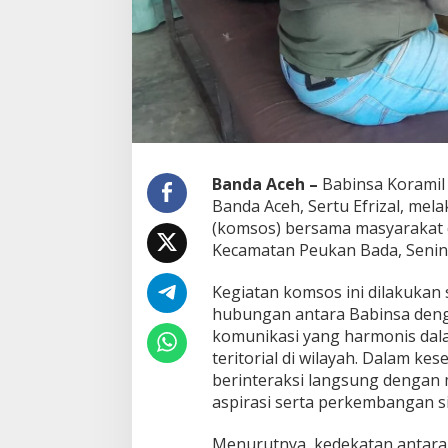
i
n
s
a
P
e
u
k
a
n
Banda Aceh –
Babinsa Koramil
B
Banda Aceh, Sertu Efrizal, mel
a
(komsos) bersama masyarakat 
d
Kecamatan Peukan Bada, Senin 
a
A
k
Kegiatan komsos ini dilakuka
t
hubungan antara Babinsa den
i
komunikasi yang harmonis da
f
teritorial di wilayah. Dalam kes
J
a
berinteraksi langsung dengan
l
aspirasi serta perkembangan si
i
n
Menurutnya, kedekatan antara
K