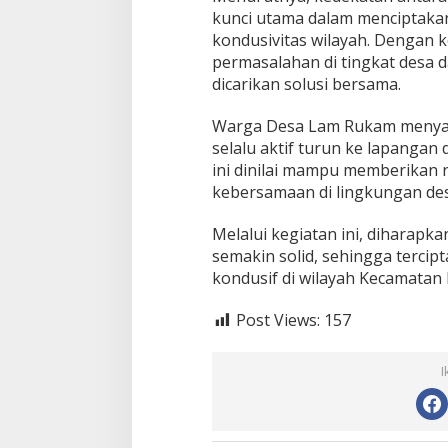
kunci utama dalam menciptakan
o
m
kondusivitas wilayah. Dengan k
s
permasalahan di tingkat desa d
o
dicarikan solusi bersama.
s
d
Warga Desa Lam Rukam menyam
i
D
selalu aktif turun ke lapangan
e
ini dinilai mampu memberikan
s
kebersamaan di lingkungan des
a
B
Melalui kegiatan ini, diharapk
i
n
semakin solid, sehingga terci
a
kondusif di wilayah Kecamatan
a
n
Post Views:
157
I