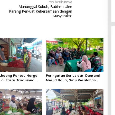
Pos berikutnya
Manunggal Subuh, Babinsa Ulee
Kareng Perkuat Kebersamaan dengan
Masyarakat
 Lhoong Pantau Harga
Peringatan Serius dari Danramil
di Pasar Tradisional
Mesjid Raya, Satu Kesalahan
g, Ini
Bisa Rugikan Diri, Keluarga,
angannya
hingga Satuan