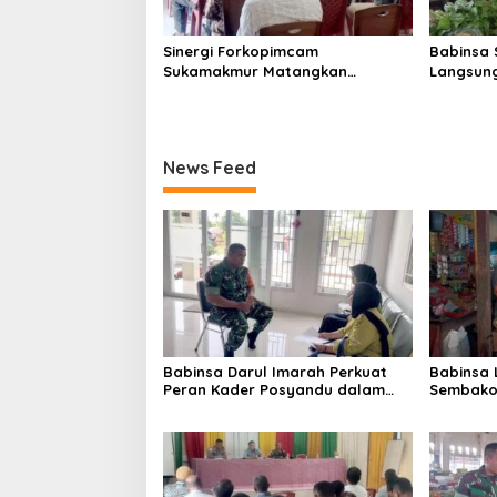
Sinergi Forkopimcam
Babinsa 
Sukamakmur Matangkan
Langsung
Persiapan HUT RI ke-81,
Harga S
Semangat Kebersamaan Jadi
Stabilit
Kunci Sukses
News Feed
Babinsa Darul Imarah Perkuat
Babinsa
Peran Kader Posyandu dalam
Sembako 
Mendukung Program Gizi Anak
Lamjuhan
Perkemb