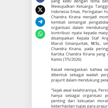
yang ke80 dengan tema besa
g
Mewujudkan Keluarga Tanggu
a
Indonesia Emas. Peringatan Ha
b
Chandra Kirana menjadi mo
d
i
kembali semangat pengabdian
a
organisasi dalam mendukun
n
kontribusi nyata kepada masy
D
disampaikan Kepala Staf An
a
Maruli Simanjuntak,
M.Sc
., s
l
a
Chandra Kirana, pada perin
m
Kartika Chandra Kirana yang di
B
Kamis (7/5/2026).
e
r
Kasad menegaskan bahwa seca
k
a
dibentuk sebagai wadah per
r
prajurit dalam mendukung pel
y
a
“Sejak awal kelahirannya, Pers
hanya sebagai organisasi p
penting dari kekuatan mora
keberhasilan tugas para prajur