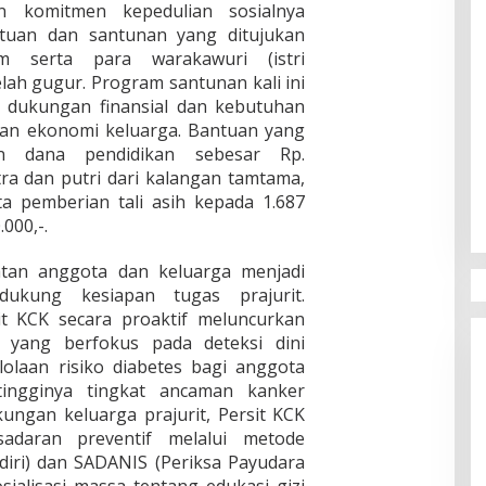
n komitmen kepedulian sosialnya
ntuan dan santunan yang ditujukan
 serta para warakawuri (istri
lah gugur. Program santunan kali ini
 dukungan finansial dan kebutuhan
an ekonomi keluarga. Bantuan yang
an dana pendidikan sebesar Rp.
tra dan putri dari kalangan tamtama,
ta pemberian tali asih kepada 1.687
000,-.
atan anggota dan keluarga menjadi
ukung kesiapan tugas prajurit.
it KCK secara proaktif meluncurkan
n yang berfokus pada deteksi dini
olaan risiko diabetes bagi anggota
ingginya tingkat ancaman kanker
kungan keluarga prajurit, Persit KCK
adaran preventif melalui metode
diri) dan SADANIS (Periksa Payudara
osialisasi massa tentang edukasi gizi