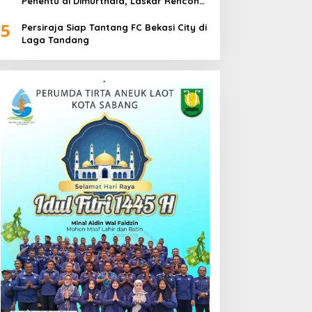
Penentu di Dimurthala, Laskar Rencong
Bidik Tiga Poin
5
Persiraja Siap Tantang FC Bekasi City di
Laga Tandang