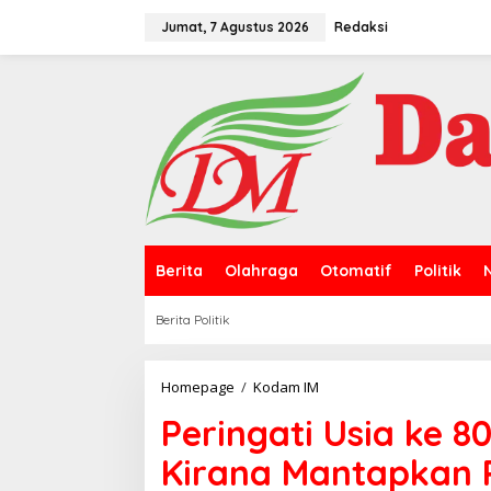
L
e
Jumat, 7 Agustus 2026
Redaksi
w
a
t
i
k
e
k
o
n
t
e
n
Berita
Olahraga
Otomatif
Politik
Berita Politik
Homepage
/
Kodam IM
P
e
Peringati Usia ke 8
r
i
Kirana Mantapkan
n
g