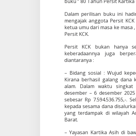
buku ” 80 Tahun Persit Kartika
Dalam perilisan buku ini hadi
mengajak anggota Persit KCK 
ketua umu dari masa ke masa 
Persit KCK.
Persit KCK bukan hanya se
keberadaannya juga berper
diantaranya :
– Bidang sosial : Wujud kepe
Kirana berhasil galang dana
alam. Dalam waktu singkat 
desember – 6 desember 2025 
sebesar Rp 7.594.536.755,-. S
kepada sesama dana disalurk
yang terdampak di wilayah A
Barat.
– Yayasan Kartika Asih di ba