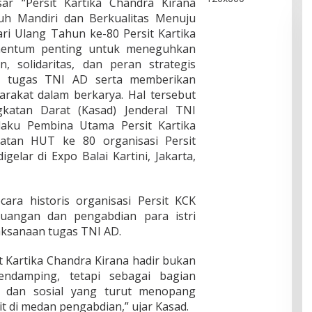
r “Persit Kartika Chandra Kirana
h Mandiri dan Berkualitas Menuju
ri Ulang Tahun ke-80 Persit Kartika
mentum penting untuk meneguhkan
, solidaritas, dan peran strategis
g tugas TNI AD serta memberikan
arakat dalam berkarya. Hal tersebut
gkatan Darat (Kasad) Jenderal TNI
elaku Pembina Utama Persit Kartika
gatan HUT ke 80 organisasi Persit
gelar di Expo Balai Kartini, Jakarta,
ra historis organisasi Persit KCK
juangan dan pengabdian para istri
aksanaan tugas TNI AD.
it Kartika Chandra Kirana hadir bukan
endamping, tetapi sebagai bagian
l dan sosial yang turut menopang
it di medan pengabdian,” ujar Kasad.