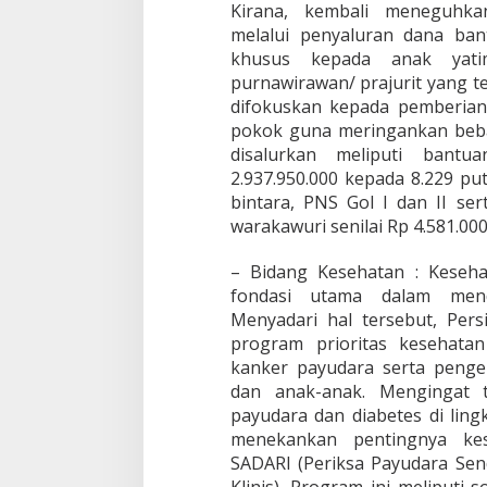
Kirana, kembali meneguhka
melalui penyaluran dana ba
khusus kepada anak yatim
purnawirawan/ prajurit yang te
difokuskan kepada pemberian
pokok guna meringankan beb
disalurkan meliputi bantu
2.937.950.000 kepada 8.229 pu
bintara, PNS Gol I dan II ser
warakawuri senilai Rp 4.581.000.
– Bidang Kesehatan : Keseh
fondasi utama dalam mend
Menyadari hal tersebut, Pers
program prioritas kesehata
kanker payudara serta pengel
dan anak-anak. Mengingat t
payudara dan diabetes di ling
menekankan pentingnya kes
SADARI (Periksa Payudara Sen
Klinis). Program ini meliputi s