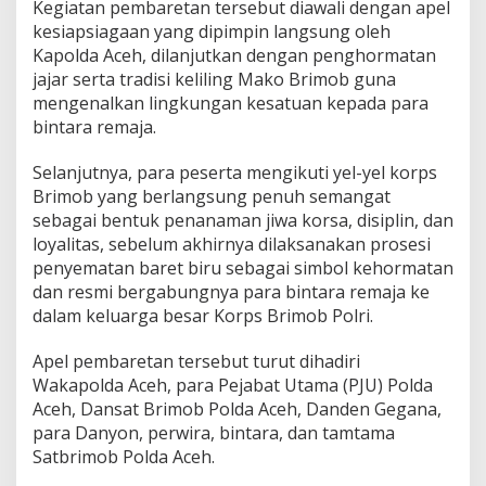
Kegiatan pembaretan tersebut diawali dengan apel
c
kesiapsiagaan yang dipimpin langsung oleh
e
h
Kapolda Aceh, dilanjutkan dengan penghormatan
P
jajar serta tradisi keliling Mako Brimob guna
i
mengenalkan lingkungan kesatuan kepada para
m
bintara remaja.
p
i
n
Selanjutnya, para peserta mengikuti yel-yel korps
P
Brimob yang berlangsung penuh semangat
e
sebagai bentuk penanaman jiwa korsa, disiplin, dan
m
loyalitas, sebelum akhirnya dilaksanakan prosesi
b
penyematan baret biru sebagai simbol kehormatan
a
r
dan resmi bergabungnya para bintara remaja ke
e
dalam keluarga besar Korps Brimob Polri.
t
a
Apel pembaretan tersebut turut dihadiri
n
Wakapolda Aceh, para Pejabat Utama (PJU) Polda
3
0
Aceh, Dansat Brimob Polda Aceh, Danden Gegana,
B
para Danyon, perwira, bintara, dan tamtama
i
Satbrimob Polda Aceh.
n
t