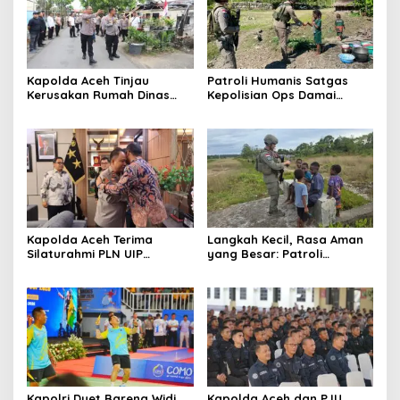
Kapolda Aceh Tinjau
Patroli Humanis Satgas
Kerusakan Rumah Dinas
Kepolisian Ops Damai
Aspol Lamteumen I Akibat
Cartenz di Puncak Jaya
Angin Kencang Disertai
Pererat Kedekatan dengan
Hujan
Masyarakat
Kapolda Aceh Terima
Langkah Kecil, Rasa Aman
Silaturahmi PLN UIP
yang Besar: Patroli
Sumatera Bagian Utara,
Humanis Satgas Ops Damai
Perkuat Sinergi Dukung
Cartenz Hangatkan
Infrastruktur
Kenyam
Ketenagalistrikan
Kapolri Duet Bareng Widi
Kapolda Aceh dan PJU