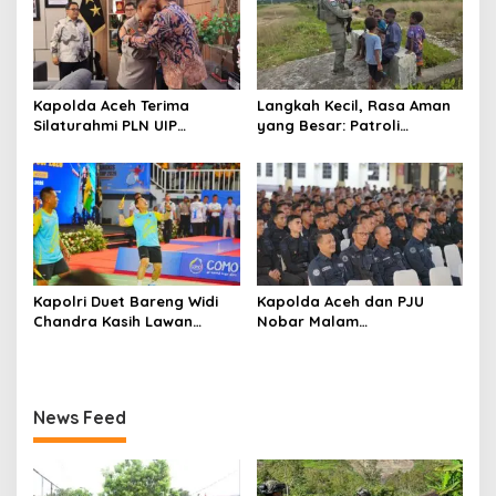
Kapolda Aceh Terima
Langkah Kecil, Rasa Aman
Silaturahmi PLN UIP
yang Besar: Patroli
Sumatera Bagian Utara,
Humanis Satgas Ops Damai
Perkuat Sinergi Dukung
Cartenz Hangatkan
Infrastruktur
Kenyam
Ketenagalistrikan
Kapolri Duet Bareng Widi
Kapolda Aceh dan PJU
Chandra Kasih Lawan
Nobar Malam
Bahlil-Muhammad di
Penganugerahan Hoegeng
Penutupan Kapolri Cup
Awards 2026, Lima Polisi
2026
Teladan Raih Penghargaan
News Feed