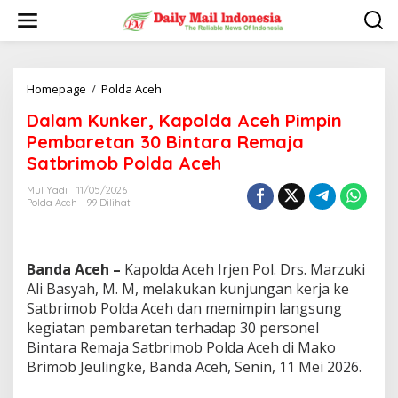
L
e
w
a
t
i
Homepage
/
Polda Aceh
D
k
a
Dalam Kunker, Kapolda Aceh Pimpin
e
l
k
a
Pembaretan 30 Bintara Remaja
o
m
Satbrimob Polda Aceh
n
K
t
u
Mul Yadi
11/05/2026
e
n
Polda Aceh
99 Dilihat
n
k
e
r
,
Banda Aceh –
Kapolda Aceh Irjen Pol. Drs. Marzuki
K
Ali Basyah, M. M, melakukan kunjungan kerja ke
a
Satbrimob Polda Aceh dan memimpin langsung
p
kegiatan pembaretan terhadap 30 personel
o
l
Bintara Remaja Satbrimob Polda Aceh di Mako
d
Brimob Jeulingke, Banda Aceh, Senin, 11 Mei 2026.
a
A