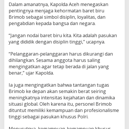
Dalam amanatnya, Kapolda Aceh menegaskan
a
r
pentingnya menjaga kehormatan baret biru
a
Brimob sebagai simbol disiplin, loyalitas, dan
R
pengabdian kepada bangsa dan negara.
e
m
“Jangan nodai baret biru kita. Kita adalah pasukan
a
j
yang dididik dengan disiplin tinggi,” ucapnya.
a
S
“Pelanggaran-pelanggaran harus dikurangi dan
a
dihilangkan. Sesama anggota harus saling
t
mengingatkan agar tetap berada di jalan yang
b
r
benar,” ujar Kapolda.
i
m
Ia juga mengingatkan bahwa tantangan tugas
o
Brimob ke depan akan semakin berat seiring
b
meningkatnya intensitas kejahatan dan dinamika
P
o
situasi global. Oleh karena itu, personel Brimob
l
dituntut memiliki kemampuan dan profesionalisme
d
tinggi sebagai pasukan khusus Polri.
a
A
Menurutnya, kemampuan-kemampuan khusus
c