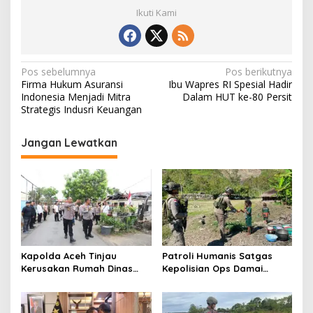
Ikuti Kami
N
Pos sebelumnya
Pos berikutnya
Firma Hukum Asuransi
Ibu Wapres RI Spesial Hadir
a
Indonesia Menjadi Mitra
Dalam HUT ke-80 Persit
v
Strategis Indusri Keuangan
i
Jangan Lewatkan
g
a
s
i
p
o
Kapolda Aceh Tinjau
Patroli Humanis Satgas
s
Kerusakan Rumah Dinas
Kepolisian Ops Damai
Aspol Lamteumen I Akibat
Cartenz di Puncak Jaya
Angin Kencang Disertai
Pererat Kedekatan dengan
Hujan
Masyarakat