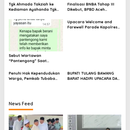
s
Tgk Ahmada Takziah ke
Finalisasi BNBA Tahap III
Kediaman Ayahanda Tgk
Dikebut, BPBD Aceh
Zumadi di Peudada
Tamiang Libatkan Datok
Penghulu untuk Vervali
Upacara Welcome and
Stimulan Rumah
Farewell Parade Kapolres
Tulang Bawang Barat
Berlangsung Khidmat
Sebut Wartawan
“Pantengong” Saat
Dikonfirmasi, Kadisdik Aceh
Diduga Langgar Hukum &
Penuhi Hak Kependudukan
BUPATI TULANG BAWANG
Etika, DPR‑Provinsi,
Warga, Pemkab Tubaba
BARAT HADIRI UPACARA DAN
Gubernur dan PLLDA
Gelar Sidang Isbat Nikah
SYUKURAN HARI
Diminta Segera Bertindak
Terpadu dan Teken MOU
BHAYANGKARA KE-80 TAHUN
Lintas Sektoral
2026
News Feed