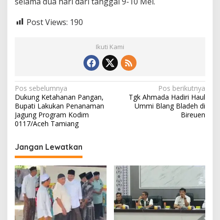
selama dua hari dari tanggal 9-10 Mei.
Post Views:
190
Ikuti Kami
N
Pos sebelumnya
Pos berikutnya
Dukung Ketahanan Pangan,
Tgk Ahmada Hadiri Haul
a
Bupati Lakukan Penanaman
Ummi Blang Bladeh di
v
Jagung Program Kodim
Bireuen
0117/Aceh Tamiang
i
g
Jangan Lewatkan
a
s
i
p
o