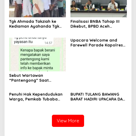
Tgk Ahmada Takziah ke
Finalisasi BNBA Tahap III
Kediaman Ayahanda Tgk
Dikebut, BPBD Aceh
Zumadi di Peudada
Tamiang Libatkan Datok
Penghulu untuk Vervali
Upacara Welcome and
Stimulan Rumah
Farewell Parade Kapolres
Tulang Bawang Barat
Berlangsung Khidmat
Sebut Wartawan
“Pantengong” Saat
Dikonfirmasi, Kadisdik Aceh
Diduga Langgar Hukum &
Penuhi Hak Kependudukan
BUPATI TULANG BAWANG
Etika, DPR‑Provinsi,
Warga, Pemkab Tubaba
BARAT HADIRI UPACARA DAN
Gubernur dan PLLDA
Gelar Sidang Isbat Nikah
SYUKURAN HARI
Diminta Segera Bertindak
Terpadu dan Teken MOU
BHAYANGKARA KE-80 TAHUN
Lintas Sektoral
2026
View More