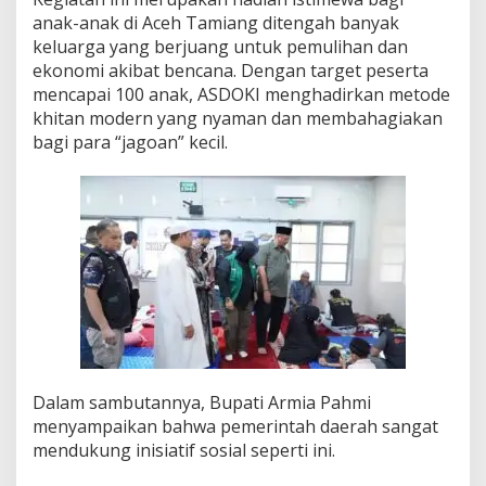
e
anak-anak di Aceh Tamiang ditengah banyak
r
keluarga yang berjuang untuk pemulihan dan
i
ekonomi akibat bencana. Dengan target peserta
"
:
mencapai 100 anak, ASDOKI menghadirkan metode
M
khitan modern yang nyaman dan membahagiakan
e
bagi para “jagoan” kecil.
r
e
k
a
A
n
a
k
-
A
n
a
k
Dalam sambutannya, Bupati Armia Pahmi
P
e
menyampaikan bahwa pemerintah daerah sangat
m
mendukung inisiatif sosial seperti ini.
b
e