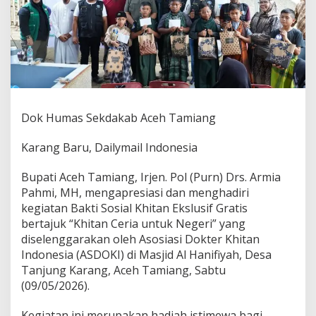
u
k
u
n
g
"
K
h
i
Dok Humas Sekdakab Aceh Tamiang
t
a
n
Karang Baru, Dailymail Indonesia
C
e
Bupati Aceh Tamiang, Irjen. Pol (Purn) Drs. Armia
r
Pahmi, MH, mengapresiasi dan menghadiri
i
kegiatan Bakti Sosial Khitan Ekslusif Gratis
a
u
bertajuk “Khitan Ceria untuk Negeri” yang
n
diselenggarakan oleh Asosiasi Dokter Khitan
t
Indonesia (ASDOKI) di Masjid Al Hanifiyah, Desa
u
Tanjung Karang, Aceh Tamiang, Sabtu
k
(09/05/2026).
N
e
g
Kegiatan ini merupakan hadiah istimewa bagi