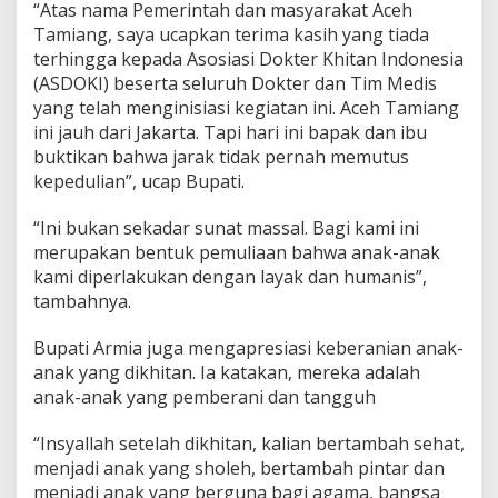
“Atas nama Pemerintah dan masyarakat Aceh
r
Tamiang, saya ucapkan terima kasih yang tiada
a
n
terhingga kepada Asosiasi Dokter Khitan Indonesia
i
(ASDOKI) beserta seluruh Dokter dan Tim Medis
d
yang telah menginisiasi kegiatan ini. Aceh Tamiang
a
ini jauh dari Jakarta. Tapi hari ini bapak dan ibu
n
T
buktikan bahwa jarak tidak pernah memutus
a
kepedulian”, ucap Bupati.
n
g
“Ini bukan sekadar sunat massal. Bagi kami ini
g
merupakan bentuk pemuliaan bahwa anak-anak
u
h
kami diperlakukan dengan layak dan humanis”,
tambahnya.
Bupati Armia juga mengapresiasi keberanian anak-
anak yang dikhitan. Ia katakan, mereka adalah
anak-anak yang pemberani dan tangguh
“Insyallah setelah dikhitan, kalian bertambah sehat,
menjadi anak yang sholeh, bertambah pintar dan
menjadi anak yang berguna bagi agama, bangsa