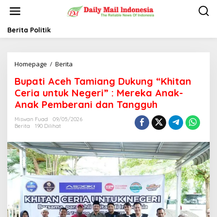
L
e
w
a
Berita Politik
t
i
k
Homepage
/
Berita
B
e
u
k
Bupati Aceh Tamiang Dukung “Khitan
p
o
a
n
Ceria untuk Negeri” : Mereka Anak-
t
t
Anak Pemberani dan Tangguh
i
e
A
n
Miswan Fuad
09/05/2026
c
Berita
190 Dilihat
e
h
T
a
m
i
a
n
g
D