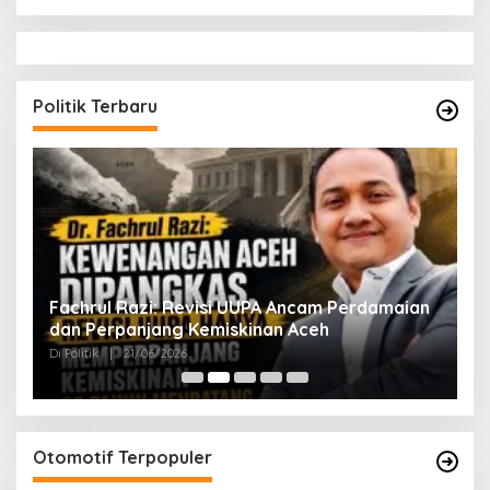
Politik Terbaru
ak
Fachrul Razi: Revisi UUPA Ancam Perdamaian
D
dan Perpanjang Kemiskinan Aceh
M
Di Politik
|
21/06/2026
Di 
Otomotif Terpopuler