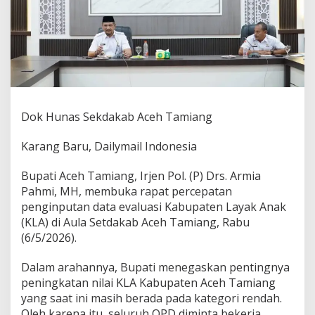
i
m
p
i
n
R
a
p
a
Dok Hunas Sekdakab Aceh Tamiang
t
P
Karang Baru, Dailymail Indonesia
e
r
c
Bupati Aceh Tamiang, Irjen Pol. (P) Drs. Armia
e
Pahmi, MH, membuka rapat percepatan
p
penginputan data evaluasi Kabupaten Layak Anak
a
(KLA) di Aula Setdakab Aceh Tamiang, Rabu
t
a
(6/5/2026).
n
P
Dalam arahannya, Bupati menegaskan pentingnya
e
peningkatan nilai KLA Kabupaten Aceh Tamiang
n
yang saat ini masih berada pada kategori rendah.
g
i
Oleh karena itu, seluruh OPD diminta bekerja