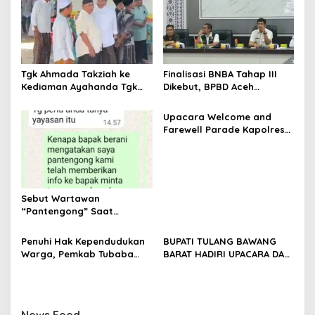
s
i
p
o
Tgk Ahmada Takziah ke
Finalisasi BNBA Tahap III
s
Kediaman Ayahanda Tgk
Dikebut, BPBD Aceh
Zumadi di Peudada
Tamiang Libatkan Datok
Penghulu untuk Vervali
Upacara Welcome and
Stimulan Rumah
Farewell Parade Kapolres
Tulang Bawang Barat
Berlangsung Khidmat
Sebut Wartawan
“Pantengong” Saat
Dikonfirmasi, Kadisdik Aceh
Diduga Langgar Hukum &
Penuhi Hak Kependudukan
BUPATI TULANG BAWANG
Etika, DPR‑Provinsi,
Warga, Pemkab Tubaba
BARAT HADIRI UPACARA DAN
Gubernur dan PLLDA
Gelar Sidang Isbat Nikah
SYUKURAN HARI
Diminta Segera Bertindak
Terpadu dan Teken MOU
BHAYANGKARA KE-80 TAHUN
Lintas Sektoral
2026
News Feed