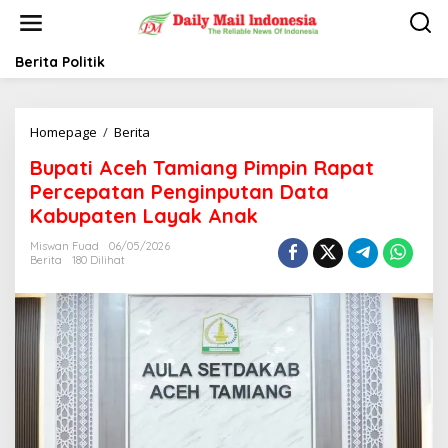
L
e
w
a
Berita Politik
t
i
k
Homepage
/
Berita
B
e
u
k
Bupati Aceh Tamiang Pimpin Rapat
p
o
a
n
Percepatan Penginputan Data
t
t
Kabupaten Layak Anak
i
e
A
n
Miswan Fuad
06/05/2026
c
Berita
180 Dilihat
e
h
T
a
m
i
a
n
g
P