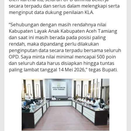
n
secara terpadu dan serius dalam melengkapi serta
p
menginput data dukung penilaian KLA.
u
t
“Sehubungan dengan masih rendahnya nilai
a
n
Kabupaten Layak Anak Kabupaten Aceh Tamiang
D
dan saat ini masih berada pada posisi paling
a
rendah, maka dipandang perlu dilakukan
t
penginputan data secara terpadu bersama seluruh
a
K
OPD. Saya minta nilai minimal mencapai 500 poin
a
dan seluruh data harus disiapkan hingga tuntas
b
paling lambat tanggal 14 Mei 2026,” tegas Bupati.
u
p
a
t
e
n
L
a
y
a
k
A