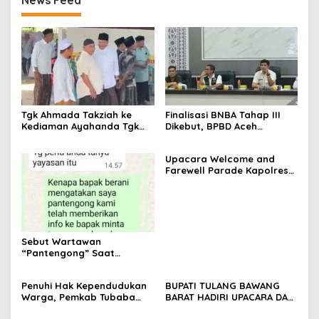
Tgk Ahmada Takziah ke
Finalisasi BNBA Tahap III
Kediaman Ayahanda Tgk
Dikebut, BPBD Aceh
Zumadi di Peudada
Tamiang Libatkan Datok
Penghulu untuk Vervali
Upacara Welcome and
Stimulan Rumah
Farewell Parade Kapolres
Tulang Bawang Barat
Berlangsung Khidmat
Sebut Wartawan
“Pantengong” Saat
Dikonfirmasi, Kadisdik Aceh
Diduga Langgar Hukum &
Penuhi Hak Kependudukan
BUPATI TULANG BAWANG
Etika, DPR‑Provinsi,
Warga, Pemkab Tubaba
BARAT HADIRI UPACARA DAN
Gubernur dan PLLDA
Gelar Sidang Isbat Nikah
SYUKURAN HARI
Diminta Segera Bertindak