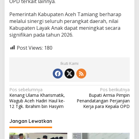
OPD terkait lainnya.
Pemerintah Kabupaten Aceh Tamiang berharap
melalui sinergi seluruh perangkat daerah, nilai
Kabupaten Layak Anak dapat meningkat secara
signifikan pada tahun 2026.
Post Views:
180
Ikuti Kami
N
Pos sebelumnya
Pos berikutnya
Kenang Ulama Kharismatik,
Bupati Armia Pimpin
a
Wagub Aceh Hadiri Haul ke-
Penandatangan Perjanjian
v
12 Tgk. Ibrahim bin Hasyim
Kerja para Kepala OPD
i
Jangan Lewatkan
g
a