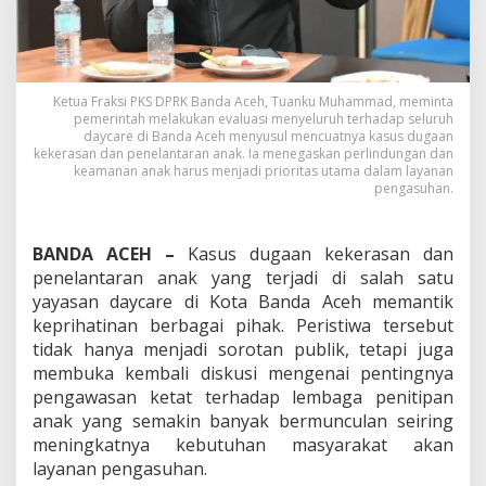
u
d
i
t
T
Ketua Fraksi PKS DPRK Banda Aceh, Tuanku Muhammad, meminta
o
pemerintah melakukan evaluasi menyeluruh terhadap seluruh
t
daycare di Banda Aceh menyusul mencuatnya kasus dugaan
a
kekerasan dan penelantaran anak. Ia menegaskan perlindungan dan
l
keamanan anak harus menjadi prioritas utama dalam layanan
D
pengasuhan.
a
y
c
BANDA ACEH –
Kasus dugaan kekerasan dan
a
penelantaran anak yang terjadi di salah satu
r
yayasan daycare di Kota Banda Aceh memantik
e
keprihatinan berbagai pihak. Peristiwa tersebut
d
i
tidak hanya menjadi sorotan publik, tetapi juga
B
membuka kembali diskusi mengenai pentingnya
a
pengawasan ketat terhadap lembaga penitipan
n
anak yang semakin banyak bermunculan seiring
d
a
meningkatnya kebutuhan masyarakat akan
A
layanan pengasuhan.
c