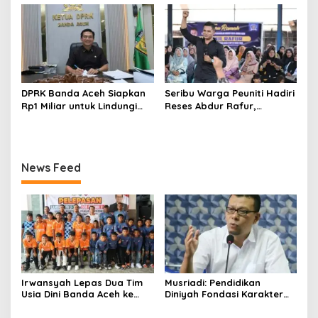
dan Tanpa Intervensi
DPRK Banda Aceh Siapkan
Seribu Warga Peuniti Hadiri
Rp1 Miliar untuk Lindungi
Reses Abdur Rafur,
5.400 Pekerja Rentan
Infrastruktur Jadi Aspirasi
Utama
News Feed
Irwansyah Lepas Dua Tim
Musriadi: Pendidikan
Usia Dini Banda Aceh ke
Diniyah Fondasi Karakter
Festival Piala Presiden 2026
Generasi Banda Aceh