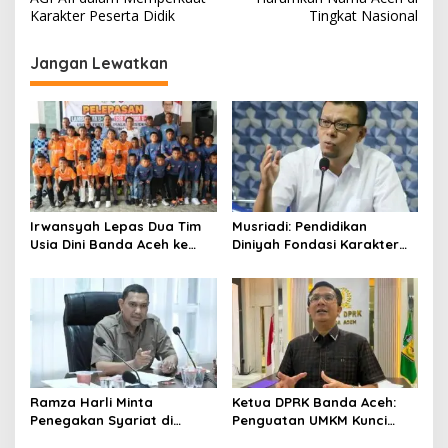
v
Karakter Peserta Didik
Tingkat Nasional
i
g
Jangan Lewatkan
a
s
i
p
o
s
Irwansyah Lepas Dua Tim
Musriadi: Pendidikan
Usia Dini Banda Aceh ke
Diniyah Fondasi Karakter
Festival Piala Presiden 2026
Generasi Banda Aceh
Ramza Harli Minta
Ketua DPRK Banda Aceh:
Penegakan Syariat di
Penguatan UMKM Kunci
Banda Aceh Transparan
Kebangkitan Ekonomi Kota