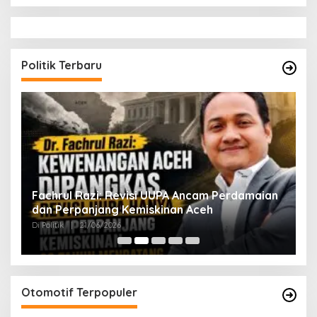
Politik Terbaru
ak
Fachrul Razi: Revisi UUPA Ancam Perdamaian
D
dan Perpanjang Kemiskinan Aceh
M
Di Politik
|
21/06/2026
Di 
Otomotif Terpopuler