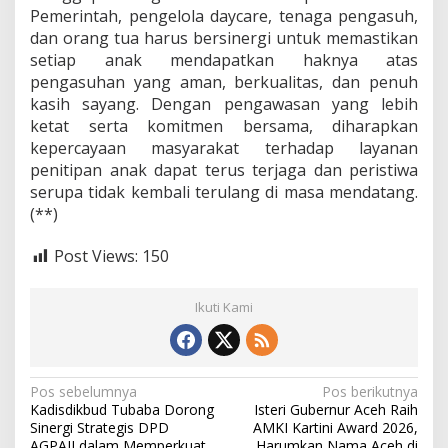
Pemerintah, pengelola daycare, tenaga pengasuh,
dan orang tua harus bersinergi untuk memastikan
setiap anak mendapatkan haknya atas
pengasuhan yang aman, berkualitas, dan penuh
kasih sayang. Dengan pengawasan yang lebih
ketat serta komitmen bersama, diharapkan
kepercayaan masyarakat terhadap layanan
penitipan anak dapat terus terjaga dan peristiwa
serupa tidak kembali terulang di masa mendatang.
(**)
Post Views:
150
Ikuti Kami
N
Pos sebelumnya
Pos berikutnya
Kadisdikbud Tubaba Dorong
Isteri Gubernur Aceh Raih
a
Sinergi Strategis DPD
AMKI Kartini Award 2026,
AGPAII dalam Memperkuat
Harumkan Nama Aceh di