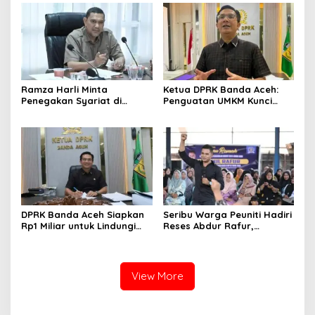
Ramza Harli Minta
Ketua DPRK Banda Aceh:
Penegakan Syariat di
Penguatan UMKM Kunci
Banda Aceh Transparan
Kebangkitan Ekonomi Kota
dan Tanpa Intervensi
DPRK Banda Aceh Siapkan
Seribu Warga Peuniti Hadiri
Rp1 Miliar untuk Lindungi
Reses Abdur Rafur,
5.400 Pekerja Rentan
Infrastruktur Jadi Aspirasi
Utama
View More