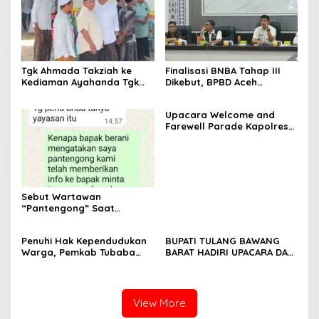
Tgk Ahmada Takziah ke
Finalisasi BNBA Tahap III
Kediaman Ayahanda Tgk
Dikebut, BPBD Aceh
Zumadi di Peudada
Tamiang Libatkan Datok
Penghulu untuk Vervali
Upacara Welcome and
Stimulan Rumah
Farewell Parade Kapolres
Tulang Bawang Barat
Berlangsung Khidmat
Sebut Wartawan
“Pantengong” Saat
Dikonfirmasi, Kadisdik Aceh
Diduga Langgar Hukum &
Penuhi Hak Kependudukan
BUPATI TULANG BAWANG
Etika, DPR‑Provinsi,
Warga, Pemkab Tubaba
BARAT HADIRI UPACARA DAN
Gubernur dan PLLDA
Gelar Sidang Isbat Nikah
SYUKURAN HARI
Diminta Segera Bertindak
Terpadu dan Teken MOU
BHAYANGKARA KE-80 TAHUN
Lintas Sektoral
2026
View More