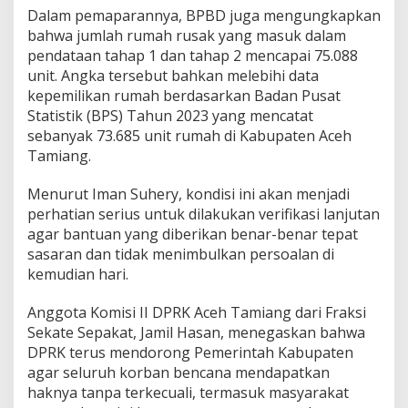
i
Dalam pemaparannya, BPBD juga mengungkapkan
d
bahwa jumlah rumah rusak yang masuk dalam
a
pendataan tahap 1 dan tahap 2 mencapai 75.088
t
unit. Angka tersebut bahkan melebihi data
a
u
kepemilikan rumah berdasarkan Badan Pusat
n
Statistik (BPS) Tahun 2023 yang mencatat
t
sebanyak 73.685 unit rumah di Kabupaten Aceh
u
Tamiang.
k
B
a
Menurut Iman Suhery, kondisi ini akan menjadi
n
perhatian serius untuk dilakukan verifikasi lanjutan
t
agar bantuan yang diberikan benar-benar tepat
u
sasaran dan tidak menimbulkan persoalan di
a
kemudian hari.
n
H
u
Anggota Komisi II DPRK Aceh Tamiang dari Fraksi
n
Sekate Sepakat, Jamil Hasan, menegaskan bahwa
t
DPRK terus mendorong Pemerintah Kabupaten
a
agar seluruh korban bencana mendapatkan
p
haknya tanpa terkecuali, termasuk masyarakat