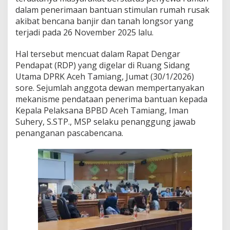
o
dalam penerimaan bantuan stimulan rumah rusak
t
akibat bencana banjir dan tanah longsor yang
i
terjadi pada 26 November 2025 lalu.
N
a
s
Hal tersebut mencuat dalam Rapat Dengar
i
Pendapat (RDP) yang digelar di Ruang Sidang
b
Utama DPRK Aceh Tamiang, Jumat (30/1/2026)
P
sore. Sejumlah anggota dewan mempertanyakan
e
n
mekanisme pendataan penerima bantuan kepada
y
Kepala Pelaksana BPBD Aceh Tamiang, Iman
e
Suhery, S.STP., MSP selaku penanggung jawab
w
penanganan pascabencana.
a
R
u
m
a
h
K
o
r
b
a