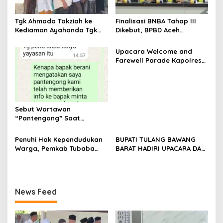
s
Tgk Ahmada Takziah ke
Finalisasi BNBA Tahap III
Kediaman Ayahanda Tgk
Dikebut, BPBD Aceh
Zumadi di Peudada
Tamiang Libatkan Datok
Penghulu untuk Vervali
Upacara Welcome and
Stimulan Rumah
Farewell Parade Kapolres
Tulang Bawang Barat
Berlangsung Khidmat
Sebut Wartawan
“Pantengong” Saat
Dikonfirmasi, Kadisdik Aceh
Diduga Langgar Hukum &
Penuhi Hak Kependudukan
BUPATI TULANG BAWANG
Etika, DPR‑Provinsi,
Warga, Pemkab Tubaba
BARAT HADIRI UPACARA DAN
Gubernur dan PLLDA
Gelar Sidang Isbat Nikah
SYUKURAN HARI
Diminta Segera Bertindak
Terpadu dan Teken MOU
BHAYANGKARA KE-80 TAHUN
Lintas Sektoral
2026
News Feed