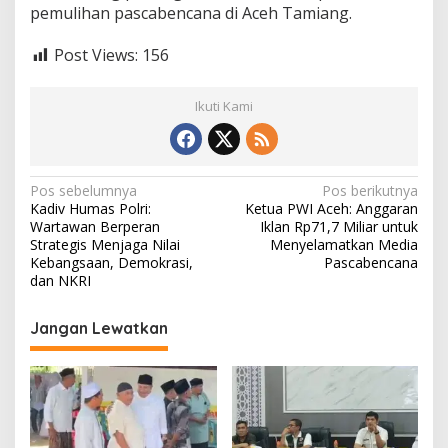
pemulihan pascabencana di Aceh Tamiang.
Post Views:
156
Ikuti Kami
N
Pos sebelumnya
Pos berikutnya
Kadiv Humas Polri:
Ketua PWI Aceh: Anggaran
a
Wartawan Berperan
Iklan Rp71,7 Miliar untuk
v
Strategis Menjaga Nilai
Menyelamatkan Media
Kebangsaan, Demokrasi,
Pascabencana
i
dan NKRI
g
Jangan Lewatkan
a
s
i
p
o