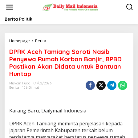
L
e
w
a
Berita Politik
t
i
k
Homepage
/
Berita
D
e
P
k
DPRK Aceh Tamiang Soroti Nasib
R
o
K
n
Penyewa Rumah Korban Banjir, BPBD
A
t
Pastikan Akan Didata untuk Bantuan
c
e
Huntap
e
n
h
Miswan Fuad
01/02/2026
T
Berita
156 Dilihat
a
m
i
a
Karang Baru, Dailymail Indonesia
n
g
DPRK Aceh Tamiang meminta penjelasan kepada
S
o
jajaran Pemerintah Kabupaten terkait belum
r
terdatanya masyarakat berstatus penyewa rumah