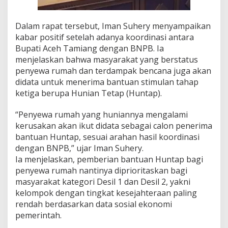
n
B
a
Dalam rapat tersebut, Iman Suhery menyampaikan
n
kabar positif setelah adanya koordinasi antara
j
Bupati Aceh Tamiang dengan BNPB. Ia
i
menjelaskan bahwa masyarakat yang berstatus
r
,
penyewa rumah dan terdampak bencana juga akan
B
didata untuk menerima bantuan stimulan tahap
P
ketiga berupa Hunian Tetap (Huntap).
B
D
“Penyewa rumah yang huniannya mengalami
P
a
kerusakan akan ikut didata sebagai calon penerima
s
bantuan Huntap, sesuai arahan hasil koordinasi
t
dengan BNPB,” ujar Iman Suhery.
i
Ia menjelaskan, pemberian bantuan Huntap bagi
k
penyewa rumah nantinya diprioritaskan bagi
a
n
masyarakat kategori Desil 1 dan Desil 2, yakni
A
kelompok dengan tingkat kesejahteraan paling
k
rendah berdasarkan data sosial ekonomi
a
pemerintah.
n
D