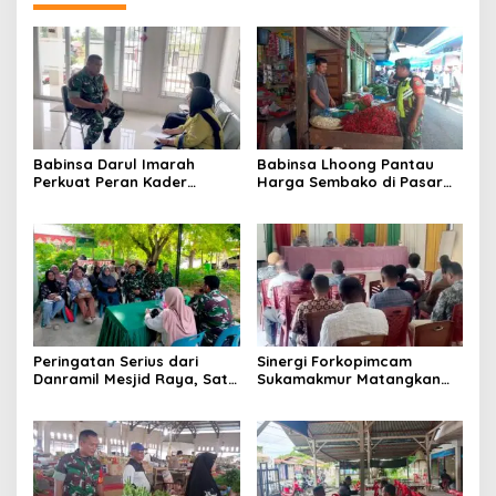
Babinsa Darul Imarah
Babinsa Lhoong Pantau
Perkuat Peran Kader
Harga Sembako di Pasar
Posyandu dalam
Tradisional Lamjuhang, Ini
Mendukung Program Gizi
Perkembangannya
Anak
Peringatan Serius dari
Sinergi Forkopimcam
Danramil Mesjid Raya, Satu
Sukamakmur Matangkan
Kesalahan Bisa Rugikan
Persiapan HUT RI ke-81,
Diri, Keluarga, hingga
Semangat Kebersamaan
Satuan
Jadi Kunci Sukses