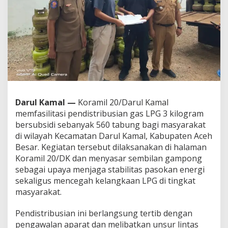
k
a
n
E
n
e
r
g
i
,
K
Darul Kamal —
Koramil 20/Darul Kamal
o
memfasilitasi pendistribusian gas LPG 3 kilogram
r
a
bersubsidi sebanyak 560 tabung bagi masyarakat
m
di wilayah Kecamatan Darul Kamal, Kabupaten Aceh
i
Besar. Kegiatan tersebut dilaksanakan di halaman
l
Koramil 20/DK dan menyasar sembilan gampong
D
sebagai upaya menjaga stabilitas pasokan energi
a
r
sekaligus mencegah kelangkaan LPG di tingkat
u
masyarakat.
l
K
Pendistribusian ini berlangsung tertib dengan
a
pengawalan aparat dan melibatkan unsur lintas
m