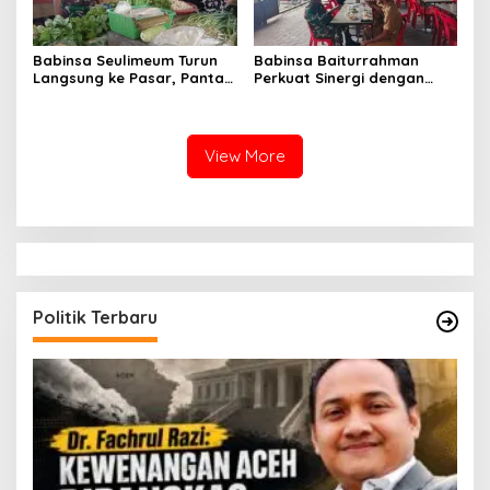
Babinsa Seulimeum Turun
Babinsa Baiturrahman
Langsung ke Pasar, Pantau
Perkuat Sinergi dengan
Harga Sembako dan
Dinas Kesehatan, Dorong
Pastikan Stabilitas Pangan
Pencegahan Penyakit dan
Peningkatan Kualitas SDM
View More
Politik Terbaru