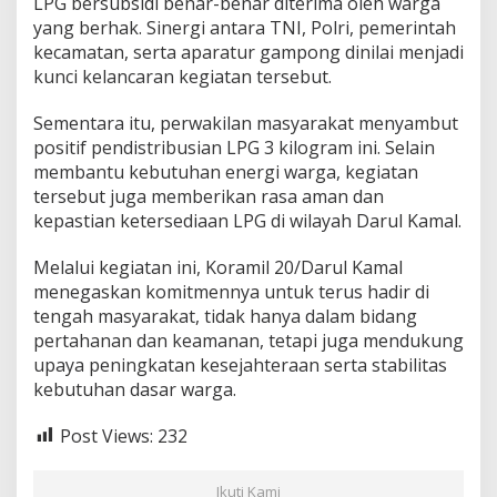
LPG bersubsidi benar-benar diterima oleh warga
G
yang berhak. Sinergi antara TNI, Polri, pemerintah
B
kecamatan, serta aparatur gampong dinilai menjadi
e
r
kunci kelancaran kegiatan tersebut.
s
u
Sementara itu, perwakilan masyarakat menyambut
b
positif pendistribusian LPG 3 kilogram ini. Selain
s
membantu kebutuhan energi warga, kegiatan
i
d
tersebut juga memberikan rasa aman dan
i
kepastian ketersediaan LPG di wilayah Darul Kamal.
Melalui kegiatan ini, Koramil 20/Darul Kamal
menegaskan komitmennya untuk terus hadir di
tengah masyarakat, tidak hanya dalam bidang
pertahanan dan keamanan, tetapi juga mendukung
upaya peningkatan kesejahteraan serta stabilitas
kebutuhan dasar warga.
Post Views:
232
Ikuti Kami