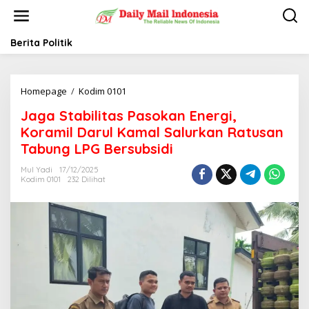
L
e
w
a
Berita Politik
t
i
k
Homepage
/
Kodim 0101
J
e
a
k
Jaga Stabilitas Pasokan Energi,
g
o
a
n
Koramil Darul Kamal Salurkan Ratusan
S
t
Tabung LPG Bersubsidi
t
e
a
n
Mul Yadi
17/12/2025
b
Kodim 0101
232 Dilihat
i
l
i
t
a
s
P
a
s
o