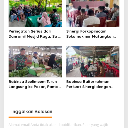
Anak
Peringatan Serius dari
Sinergi Forkopimcam
Danramil Mesjid Raya, Satu
Sukamakmur Matangkan
Kesalahan Bisa Rugikan
Persiapan HUT RI ke-81,
Diri, Keluarga, hingga
Semangat Kebersamaan
Satuan
Jadi Kunci Sukses
Babinsa Seulimeum Turun
Babinsa Baiturrahman
Langsung ke Pasar, Pantau
Perkuat Sinergi dengan
Harga Sembako dan
Dinas Kesehatan, Dorong
Pastikan Stabilitas Pangan
Pencegahan Penyakit dan
Peningkatan Kualitas SDM
Tinggalkan Balasan
Alamat email Anda tidak akan dipublikasikan.
Ruas yang wajib