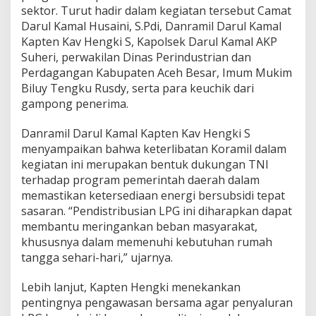
a
sektor. Turut hadir dalam kegiatan tersebut Camat
l
Darul Kamal Husaini, S.Pdi, Danramil Darul Kamal
S
Kapten Kav Hengki S, Kapolsek Darul Kamal AKP
a
Suheri, perwakilan Dinas Perindustrian dan
l
u
Perdagangan Kabupaten Aceh Besar, Imum Mukim
r
Biluy Tengku Rusdy, serta para keuchik dari
k
gampong penerima.
a
n
Danramil Darul Kamal Kapten Kav Hengki S
R
a
menyampaikan bahwa keterlibatan Koramil dalam
t
kegiatan ini merupakan bentuk dukungan TNI
u
terhadap program pemerintah daerah dalam
s
memastikan ketersediaan energi bersubsidi tepat
a
sasaran. “Pendistribusian LPG ini diharapkan dapat
n
T
membantu meringankan beban masyarakat,
a
khususnya dalam memenuhi kebutuhan rumah
b
tangga sehari-hari,” ujarnya.
u
n
Lebih lanjut, Kapten Hengki menekankan
g
L
pentingnya pengawasan bersama agar penyaluran
P