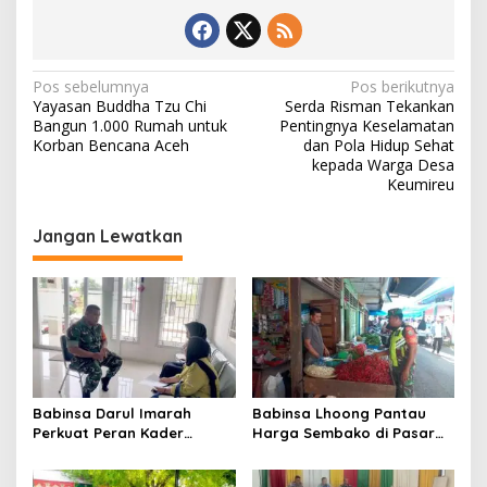
N
Pos sebelumnya
Pos berikutnya
Yayasan Buddha Tzu Chi
Serda Risman Tekankan
a
Bangun 1.000 Rumah untuk
Pentingnya Keselamatan
v
Korban Bencana Aceh
dan Pola Hidup Sehat
kepada Warga Desa
i
Keumireu
g
Jangan Lewatkan
a
s
i
p
o
s
Babinsa Darul Imarah
Babinsa Lhoong Pantau
Perkuat Peran Kader
Harga Sembako di Pasar
Posyandu dalam
Tradisional Lamjuhang, Ini
Mendukung Program Gizi
Perkembangannya