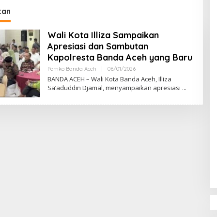
DPR‑Provinsi,
tan
ur dan PLLDA
a Segera Bertindak
Wali Kota Illiza Sampaikan
Apresiasi dan Sambutan
Kapolresta Banda Aceh yang Baru
Pemko Banda Aceh
|
06/01/2026
O
L
BANDA ACEH – Wali Kota Banda Aceh, Illiza
E
Sa’aduddin Djamal, menyampaikan apresiasi
H
M
U
L
Y
A
D
I