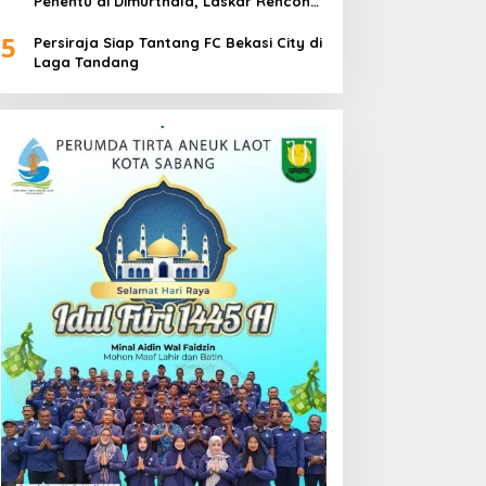
Penentu di Dimurthala, Laskar Rencong
Bidik Tiga Poin
5
Persiraja Siap Tantang FC Bekasi City di
Laga Tandang