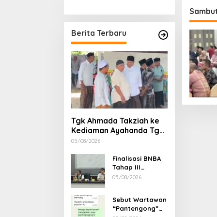
Stimulan Rumah
Etika, 
Sambu
Gubern
Dimint
Berita Terbaru
Tgk Ahmada Takziah ke
Kediaman Ayahanda Tgk
Zumadi di Peudada
05/08/2026
Finalisasi BNBA
Tahap III
Dikebut, BPBD
05/08/2026
Aceh Tamiang
Libatkan Datok
Sebut Wartawan
Penghulu untuk
“Pantengong”
Vervali Stimulan
Saat