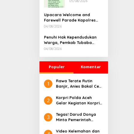
05/08/2026
Rumah
Dikonfirmasi,
Kadisdik Aceh
Upacara Welcome and
Diduga Langgar
Farewell Parade Kapolres
Hukum & Etika,
Tulang Bawang Barat
04/08/2026
DPR‑Provinsi,
Berlangsung Khidmat
Gubernur dan
Penuhi Hak Kependudukan
PLLDA Diminta
Warga, Pemkab Tubaba
Segera
Gelar Sidang Isbat Nikah
Bertindak
04/08/2026
Terpadu dan Teken MOU
Lintas Sektoral
Populer
Komentar
Rawa Terate Rutin
1
Banjir, Anies Bakal Cek
Pabrik Sekitar
Korpri Polda Aceh
2
Gelar Kegiatan Korpri
Peduli Literasi melalui
Donasi Buku/Al-Qur’an
Tegas! Darud Donya
3
ke Lembaga
Minta Pemerintah
Pembinaan Khusus
Pusat Hentikan Proyek
Anak Kelas II Banda
IPAL di Kawasan Titik
Video Kelemahan dan
4