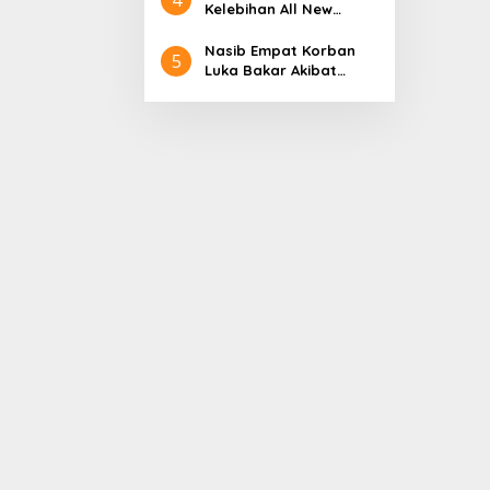
Aceh
Nol Kerajaan Aceh
Kelebihan All New
Darussalam
Terios
Nasib Empat Korban
5
Luka Bakar Akibat
Kebakaran Sumur
Minyak Milik PT.
Pertamina EP Ini kata
PT. Arjuna Petrogas
Indonesia