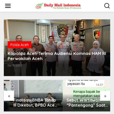
L
e
w
a
t
i
k
e
k
o
Polda Aceh
n
t
Kapolda Aceh Terima Audiensi Komnas HAM RI
e
Perwakilan Aceh
n
06/11/2025
«
»
Finalisasi BNBA Tahap
Sebut Wartawan
III Dikebut, BPBD Aceh
“Pantengong” Saat
Tamiang Libatkan
Dikonfirmasi, Kadisdik